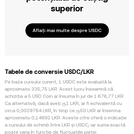
superior
Aflați mai multe despre USDC
Tabele de conversie USDC/LKR
Pe baza cursului curent, 1 USDC este evaluată la
aproximativ 335,75 LKR. Acest lucru înseamnă că
achiziția a 5 USD Coin ar însuma în jur de 1.678,77 LKR.
Ca alternativă, dacă aveți ரூ1 LKR, ar fi echivalentă cu
circa 0,0029784 LKR, în timp ce ரூ50 LKR ar însemna
aproximativ 0,14892 LKR. Aceste cifre oferă o indicație
a cursului de schimb între LKR și USDC, iar suma exactă
poate varia în funcție de fluctuațiile pieței.