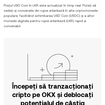
Prețul
USD Coin
în
LKR
este actualizat în timp real. Puteți să
vedeți și conversiile din
rupie srilankeză
în alte criptomonede
populare, facilitând schimbarea
USD Coin
(
USDC
) și a altor
monede digitale pentru
rupie srilankeză
(
LKR
) rapid și
convenabil.
Începeți să tranzacționați
cripto pe OKX și deblocați
potențialul de câștig