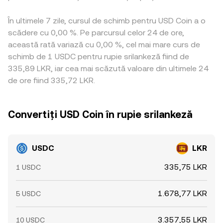
În ultimele 7 zile, cursul de schimb pentru USD Coin a o
scădere cu 0,00 %. Pe parcursul celor 24 de ore,
această rată variază cu 0,00 %, cel mai mare curs de
schimb de 1 USDC pentru rupie srilankeză fiind de
335,89 LKR, iar cea mai scăzută valoare din ultimele 24
de ore fiind 335,72 LKR.
Convertiți USD Coin în rupie srilankeză
USDC
LKR
335,75 LKR
1 USDC
1.678,77 LKR
5 USDC
3.357,55 LKR
10 USDC