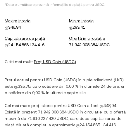
*Datele următoare prezintă informațiile de piață pentru
USDC
.
Maxim istoric
Minim istoric
ரூ348,94
ரூ293,41
Capitalizare de piață
Ofertă în circulație
ரூ24.154.865.134.416
71.942.008.384 USDC
Citiți mai mult:
Preț
USD Coin
(
USDC
)
Prețul actual pentru
USD Coin
(
USDC
) în
rupie srilankeză
(
LKR
)
este
ரூ335,75
, cu
o scădere
din
0,00 %
în ultimele 24 de ore, și
o scădere
din
0,00 %
în ultimele șapte zile.
Cel mai mare preț istoric pentru
USD Coin
a fost
ரூ348,94
.
Există în prezent
71.942.008.384 USDC
în circulație, cu o ofertă
maximă de
71.910.227.430 USDC
, care duce capitalizarea de
piață diluată complet la aproximativ
ரூ24.154.865.134.416
.