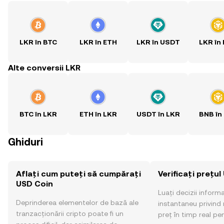
LKR în BTC
LKR în ETH
LKR în USDT
LKR în
Alte conversii LKR
BTC în LKR
ETH în LKR
USDT în LKR
BNB în
Ghiduri
Aflați cum puteți să cumpărați
Verificați prețu
USD Coin
Luați decizii inform
Deprinderea elementelor de bază ale
instantaneu privind 
tranzacționării cripto poate fi un
preț în timp real pe