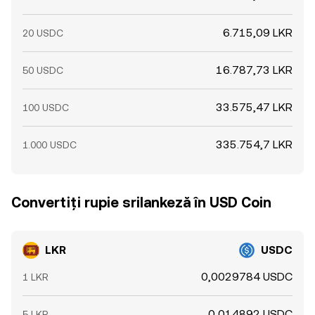
6.715,09 LKR
20 USDC
16.787,73 LKR
50 USDC
33.575,47 LKR
100 USDC
335.754,7 LKR
1.000 USDC
Convertiți rupie srilankeză în USD Coin
LKR
USDC
0,0029784 USDC
1 LKR
0,014892 USDC
5 LKR