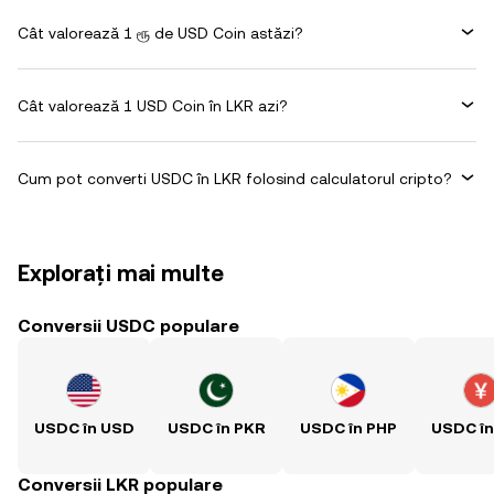
Cât valorează 1 ரூ de USD Coin astăzi?
Cât valorează 1 USD Coin în LKR azi?
Cum pot converti USDC în LKR folosind calculatorul cripto?
Explorați mai multe
Conversii USDC populare
USDC în USD
USDC în PKR
USDC în PHP
USDC î
Conversii LKR populare