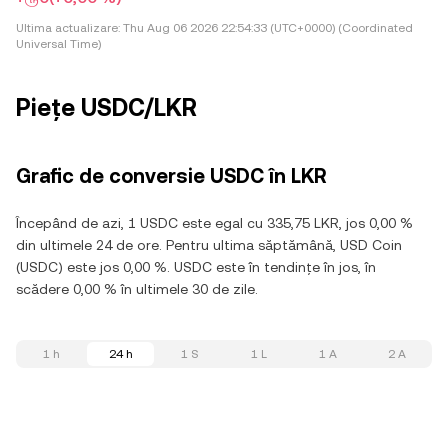
Ultima actualizare:
Thu Aug 06 2026 22:54:33 (UTC+0000) (Coordinated
Universal Time)
Piețe USDC/LKR
Grafic de conversie USDC în LKR
Începând de azi, 1 USDC este egal cu 335,75 LKR, jos 0,00 %
din ultimele 24 de ore. Pentru ultima săptămână, USD Coin
(USDC) este jos 0,00 %. USDC este în tendințe în jos, în
scădere 0,00 % în ultimele 30 de zile.
1 h
24 h
1 S
1 L
1 A
2 A