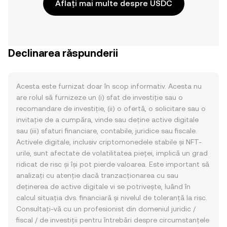
Aflați mai multe despre USDC
Declinarea răspunderii
Acesta este furnizat doar în scop informativ. Acesta nu
are rolul să furnizeze un (i) sfat de investiție sau o
recomandare de investiție, (ii) o ofertă, o solicitare sau o
invitație de a cumpăra, vinde sau deține active digitale
sau (iii) sfaturi financiare, contabile, juridice sau fiscale.
Activele digitale, inclusiv criptomonedele stabile și NFT-
urile, sunt afectate de volatilitatea pieței, implică un grad
ridicat de risc și își pot pierde valoarea. Este important să
analizați cu atenție dacă tranzacționarea cu sau
deținerea de active digitale vi se potrivește, luând în
calcul situația dvs. financiară și nivelul de toleranță la risc.
Consultați-vă cu un profesionist din domeniul juridic /
fiscal / de investiții pentru întrebări despre circumstanțele