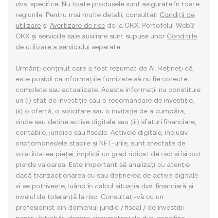
dvs. specifice. Nu toate produsele sunt asigurate în toate
regiunile. Pentru mai multe detalii, consultați
Condiții de
utilizare
și
Avertizare de risc
de la OKX. Portofelul Web3
OKX și serviciile sale auxiliare sunt supuse unor
Condițiile
de utilizare a serviciului
separate.
Urmăriți conținut care a fost rezumat de AI. Rețineți că
este posibil ca informațiile furnizate să nu fie corecte,
complete sau actualizate. Aceste informații nu constituie
un (i) sfat de investiție sau o recomandare de investiție,
(ii) o ofertă, o solicitare sau o invitație de a cumpăra,
vinde sau deține active digitale sau (iii) sfaturi financiare,
contabile, juridice sau fiscale. Activele digitale, inclusiv
criptomonedele stabile și NFT-urile, sunt afectate de
volatilitatea pieței, implică un grad ridicat de risc și își pot
pierde valoarea. Este important să analizați cu atenție
dacă tranzacționarea cu sau deținerea de active digitale
vi se potrivește, luând în calcul situația dvs. financiară și
nivelul de toleranță la risc. Consultați-vă cu un
profesionist din domeniul juridic / fiscal / de investiții