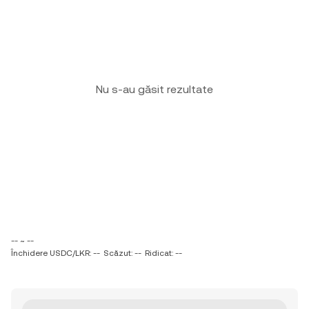
Nu s-au găsit rezultate
-- ~ --
Închidere USDC/LKR: --
Scăzut: --
Ridicat: --