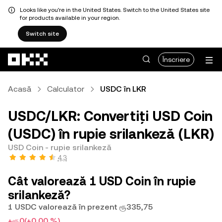
Looks like you're in the United States. Switch to the United States site
for products available in your region.
Switch site
Săriți la conținutul principal
Înscriere
Acasă
Calculator
USDC în LKR
USDC/LKR: Convertiți USD Coin
(USDC) în rupie srilankeză (LKR)
USD Coin - rupie srilankeză
4,3
Cât valorează 1 USD Coin în rupie
srilankeză?
1 USDC valorează în prezent ரூ335,75
+ரூ0
(+0,00 %)