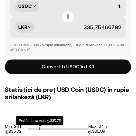
USDC
LKR
1 USD Coin = 335,75 rupie srilankeză, 1 rupie srilankeză = 0,0029784
USD Coin
Convertiți USDC în LKR
Statistici de preț USD Coin (USDC) în rupie
srilankeză (LKR)
Preț în timp real: ரூ335,75
Min. 24 h
Max. 24 h
ரூ335,72
ரூ335,89