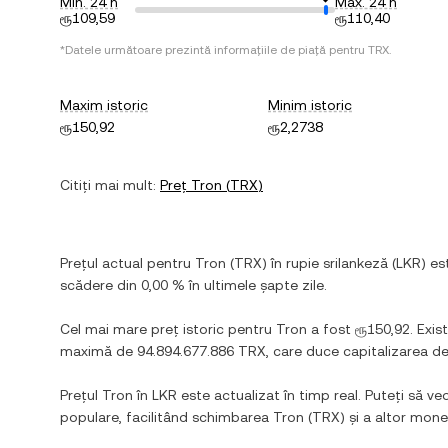
Min. 24 h
Max. 24 h
ரூ109,59
ரூ110,40
*Datele următoare prezintă informațiile de piață pentru
TRX
.
Maxim istoric
Minim istoric
ரூ150,92
ரூ2,2738
Citiți mai mult:
Preț
Tron
(
TRX
)
Prețul actual pentru
Tron
(
TRX
) în
rupie srilankeză
(
LKR
) e
scădere
din
0,00 %
în ultimele șapte zile.
Cel mai mare preț istoric pentru
Tron
a fost
ரூ150,92
. Exi
maximă de
94.894.677.886 TRX
, care duce capitalizarea d
Prețul
Tron
în
LKR
este actualizat în timp real. Puteți să ved
populare, facilitând schimbarea
Tron
(
TRX
) și a altor mon