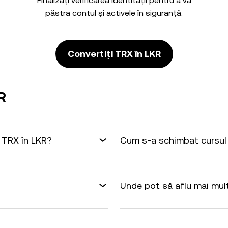
Finalizați
verificarea identității
pentru a vă
păstra contul și activele în siguranță.
Convertiți TRX în LKR
R
 TRX în LKR?
Cum s-a schimbat cursul 
Unde pot să aflu mai mul