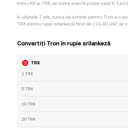
între LKR și TRX, iar suma exactă poate varia în funcție
În ultimele 7 zile, cursul de schimb pentru Tron a o 
TRX pentru rupie srilankeză fiind de 110,40 LKR, iar 
Convertiți Tron în rupie srilankeză
TRX
1 TRX
5 TRX
10 TRX
20 TRX