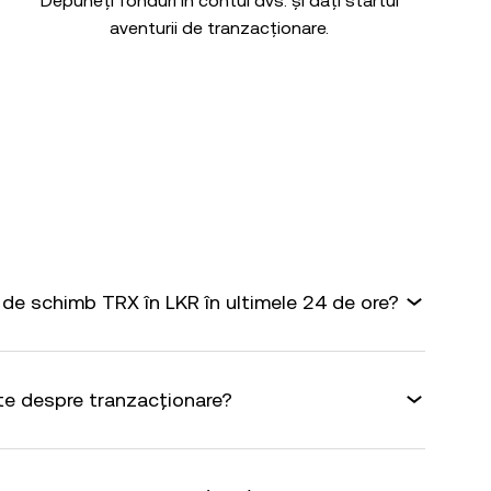
Depuneți fonduri în contul dvs. și dați startul
aventurii de tranzacționare.
de schimb TRX în LKR în ultimele 24 de ore?
te despre tranzacționare?