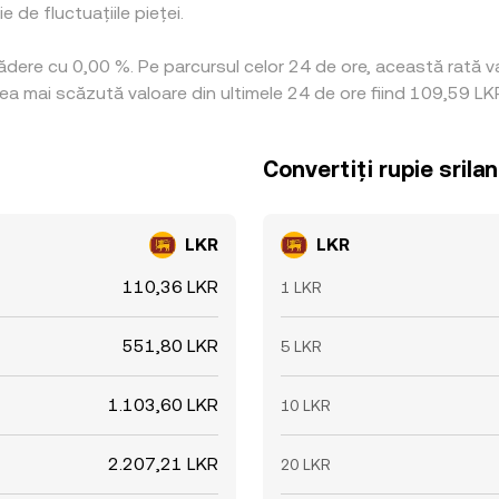
 de fluctuațiile pieței.
scădere cu 0,00 %. Pe parcursul celor 24 de ore, această rată 
cea mai scăzută valoare din ultimele 24 de ore fiind 109,59 LK
Convertiți rupie srila
LKR
LKR
110,36 LKR
1 LKR
551,80 LKR
5 LKR
1.103,60 LKR
10 LKR
2.207,21 LKR
20 LKR