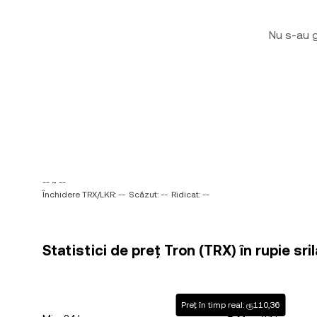
Nu s-au g
-- ~ --
Închidere TRX/LKR: --
Scăzut: --
Ridicat: --
Statistici de preț Tron (TRX) în rupie sri
Preț în timp real: ரூ110,36