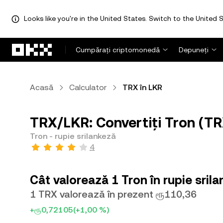
Looks like you're in the United States. Switch to the United S
Săriți la conținutul principal
Cumpărați criptomonedă
Depuneți
Acasă
Calculator
TRX în LKR
TRX/LKR: Convertiți Tron (TRX
Tron - rupie srilankeză
4
Cât valorează 1 Tron în rupie sril
1 TRX valorează în prezent ரூ110,36
+ரூ0,72105
(+1,00 %)