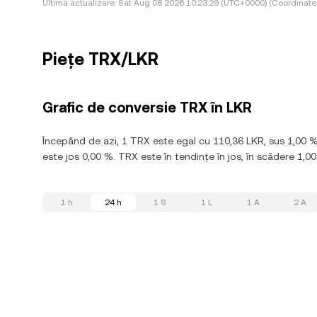
Ultima actualizare:
Sat Aug 08 2026 10:23:29 (UTC+0000) (Coordinate
Piețe TRX/LKR
Grafic de conversie TRX în LKR
Începând de azi, 1 TRX este egal cu 110,36 LKR, sus 1,00 
este jos 0,00 %. TRX este în tendințe în jos, în scădere 1,00
1 h
24 h
1 S
1 L
1 A
2 A