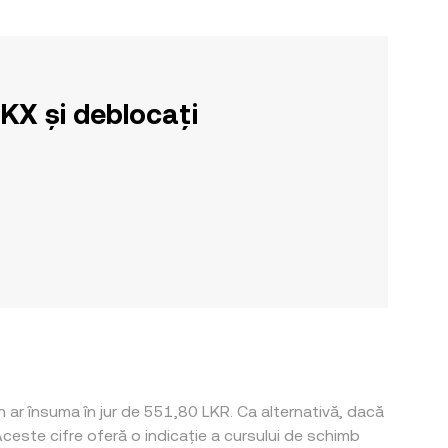
OKX și deblocați
 ar însuma în jur de 551,80 LKR. Ca alternativă, dacă
ceste cifre oferă o indicație a cursului de schimb