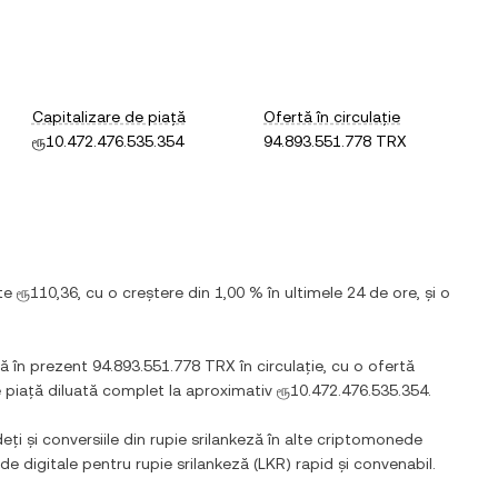
Capitalizare de piață
Ofertă în circulație
ரூ10.472.476.535.354
94.893.551.778 TRX
ste
ரூ110,36
, cu
o creștere
din
1,00 %
în ultimele 24 de ore, și
o
stă în prezent
94.893.551.778 TRX
în circulație, cu o ofertă
e piață diluată complet la aproximativ
ரூ10.472.476.535.354
.
eți și conversiile din
rupie srilankeză
în alte criptomonede
ede digitale pentru
rupie srilankeză
(
LKR
) rapid și convenabil.