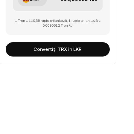
1 Tron = 110,36 rupie srilankeză, 1 rupie srilankeză =
0,0090612 Tron
Convertiți TRX în LKR