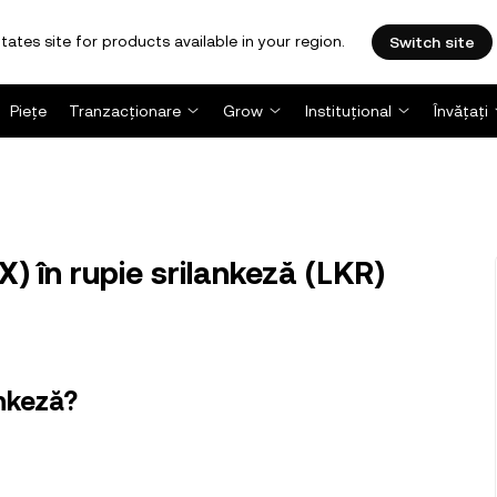
tates site for products available in your region.
Switch site
Piețe
Tranzacționare
Grow
Instituțional
Învățați
) în rupie srilankeză (LKR)
ankeză?