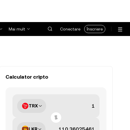
Mai mult
Conectare
Înscriere
Calculator cripto
TRX
LKR