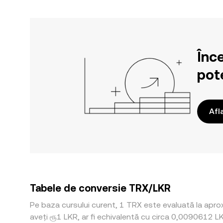
Înc
pote
Afl
Tabele de conversie TRX/LKR
Pe baza cursului curent, 1 TRX este evaluată la aprox
aveți ரூ1 LKR, ar fi echivalentă cu circa 0,0090612 L