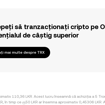
epeți să tranzacționați cripto pe 
nțialul de câștig superior
ați mai multe despre TRX
imativ 110,36 LKR. Acest lucru înseamnă că achiziția a 5 Tron
KR, în timp ce ரூ50 LKR ar însemna aproximativ 0,45306 LKR. A