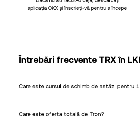
Dacă nu ați făcut-o deja, descărcați
aplicația OKX și înscrieți-vă pentru a începe.
Întrebări frecvente TRX în LK
Care este cursul de schimb de astăzi pentru 1
Care este oferta totală de Tron?