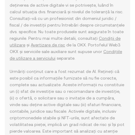
deținerea de active digitale vi se potrivește, luând în
calcul situația dvs. financiară și nivelul de toleranță la risc.
Consultați-vă cu un profesionist din domeniul juridic /
fiscal / de investiții pentru întrebări despre circumstanțele
dvs. specifice. Nu toate produsele sunt asigurate în toate
regiunile. Pentru mai multe detalii, consultați
Condiții de
utilizare
și
Avertizare de risc
de la OKX. Portofelul Web3
OKX și serviciile sale auxiliare sunt supuse unor
Condițiile
de utilizare a serviciului
separate.
Urmăriți conținut care a fost rezumat de AI. Rețineți că
este posibil ca informațiile furnizate să nu fie corecte,
complete sau actualizate. Aceste informații nu constituie
un (i) sfat de investiție sau o recomandare de investiție,
(ii) o ofertă, o solicitare sau o invitație de a cumpăra,
vinde sau deține active digitale sau (iii) sfaturi financiare,
contabile, juridice sau fiscale. Activele digitale, inclusiv
criptomonedele stabile și NFT-urile, sunt afectate de
volatilitatea pieței, implică un grad ridicat de risc și își pot
pierde valoarea. Este important să analizați cu atenție