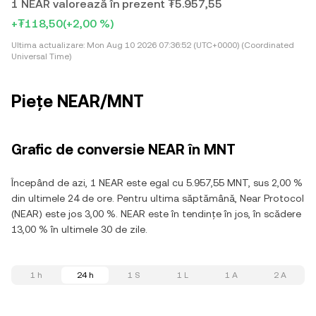
1 NEAR valorează în prezent ₮5.957,55
+₮118,50
(+2,00 %)
Ultima actualizare:
Mon Aug 10 2026 07:36:52 (UTC+0000) (Coordinated
Universal Time)
Piețe NEAR/MNT
Grafic de conversie NEAR în MNT
Începând de azi, 1 NEAR este egal cu 5.957,55 MNT, sus 2,00 %
din ultimele 24 de ore. Pentru ultima săptămână, Near Protocol
(NEAR) este jos 3,00 %. NEAR este în tendințe în jos, în scădere
13,00 % în ultimele 30 de zile.
1 h
24 h
1 S
1 L
1 A
2 A