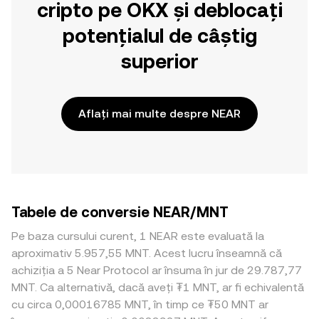
cripto pe OKX și deblocați
potențialul de câștig
superior
Aflați mai multe despre NEAR
Tabele de conversie NEAR/MNT
Pe baza cursului curent, 1 NEAR este evaluată la
aproximativ 5.957,55 MNT. Acest lucru înseamnă că
achiziția a 5 Near Protocol ar însuma în jur de 29.787,77
MNT. Ca alternativă, dacă aveți ₮1 MNT, ar fi echivalentă
cu circa 0,00016785 MNT, în timp ce ₮50 MNT ar