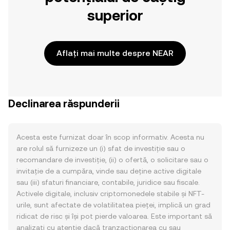
superior
Aflați mai multe despre NEAR
Declinarea răspunderii
Acesta este furnizat doar în scop informativ. Acesta nu
are rolul să furnizeze un (i) sfat de investiție sau o
recomandare de investiție, (ii) o ofertă, o solicitare sau o
invitație de a cumpăra, vinde sau deține active digitale
sau (iii) sfaturi financiare, contabile, juridice sau fiscale.
Activele digitale, inclusiv criptomonedele stabile și NFT-
urile, sunt afectate de volatilitatea pieței, implică un grad
ridicat de risc și își pot pierde valoarea. Este important să
analizați cu atenție dacă tranzacționarea cu sau