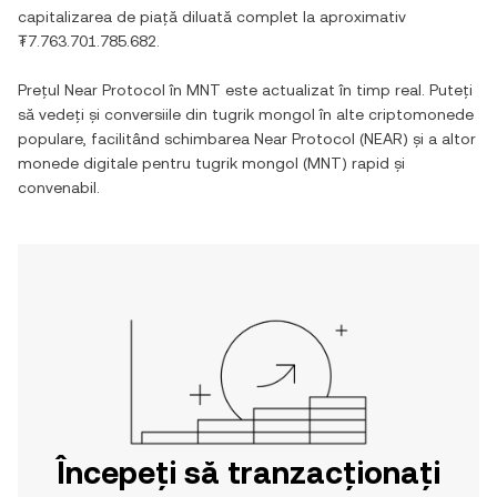
capitalizarea de piață diluată complet la aproximativ
₮7.763.701.785.682
.
Prețul
Near Protocol
în
MNT
este actualizat în timp real. Puteți
să vedeți și conversiile din
tugrik mongol
în alte criptomonede
populare, facilitând schimbarea
Near Protocol
(
NEAR
) și a altor
monede digitale pentru
tugrik mongol
(
MNT
) rapid și
convenabil.
Începeți să tranzacționați