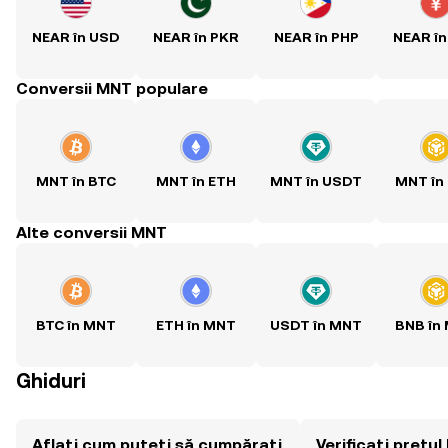
NEAR în USD
NEAR în PKR
NEAR în PHP
NEAR în
Conversii MNT populare
MNT în BTC
MNT în ETH
MNT în USDT
MNT în
Alte conversii MNT
BTC în MNT
ETH în MNT
USDT în MNT
BNB în
Ghiduri
Aflați cum puteți să cumpărați
Verificați prețu