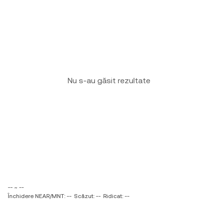
Nu s-au găsit rezultate
-- ~ --
Închidere NEAR/MNT: --
Scăzut: --
Ridicat: --