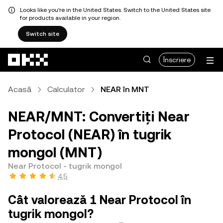
Looks like you're in the United States. Switch to the United States site
for products available in your region.
Switch site
Săriți la conținutul principal
Înscriere
Acasă
Calculator
NEAR în MNT
NEAR/MNT: Convertiți Near
Protocol (NEAR) în tugrik
mongol (MNT)
Near Protocol - tugrik mongol
4,5
Cât valorează 1 Near Protocol în
tugrik mongol?