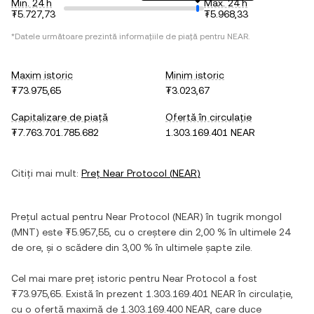
Min. 24 h
Max. 24 h
₮5.727,73
₮5.968,33
*Datele următoare prezintă informațiile de piață pentru
NEAR
.
Maxim istoric
Minim istoric
₮73.975,65
₮3.023,67
Capitalizare de piață
Ofertă în circulație
₮7.763.701.785.682
1.303.169.401 NEAR
Citiți mai mult:
Preț
Near Protocol
(
NEAR
)
Prețul actual pentru
Near Protocol
(
NEAR
) în
tugrik mongol
(
MNT
) este
₮5.957,55
, cu
o creștere
din
2,00 %
în ultimele 24
de ore, și
o scădere
din
3,00 %
în ultimele șapte zile.
Cel mai mare preț istoric pentru
Near Protocol
a fost
₮73.975,65
. Există în prezent
1.303.169.401 NEAR
în circulație,
cu o ofertă maximă de
1.303.169.400 NEAR
, care duce