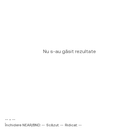
Nu s-au găsit rezultate
-- ~ --
Închidere NEAR/BND: --
Scăzut: --
Ridicat: --