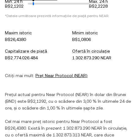
Min. 24 h
Max. 24 h
B$2,1202
B$2,2228
*Datele următoare prezintă informațiile de piață pentru
NEAR
.
Maxim istoric
Minim istoric
B$26,4380
B$1,0806
Capitalizare de piață
Ofertă în circulație
B$2.774.026.484
1.302.873.290 NEAR
Citiți mai mult:
Preț
Near Protocol
(
NEAR
)
Prețul actual pentru
Near Protocol
(
NEAR
) în
dolar din Brunei
(
BND
) este
B$2,1292
, cu
o scădere
din
3,00 %
în ultimele 24 de
ore, și
o scădere
din
1,00 %
în ultimele șapte zile.
Cel mai mare preț istoric pentru
Near Protocol
a fost
B$26,4380
. Există în prezent
1.302.873.290 NEAR
în circulație,
cu o ofertă maximă de
1.302.873.313 NEAR
, care duce