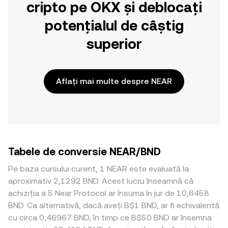
cripto pe OKX și deblocați
potențialul de câștig
superior
Aflați mai multe despre NEAR
Tabele de conversie NEAR/BND
Pe baza cursului curent, 1 NEAR este evaluată la
aproximativ 2,1292 BND. Acest lucru înseamnă că
achiziția a 5 Near Protocol ar însuma în jur de 10,6458
BND. Ca alternativă, dacă aveți B$1 BND, ar fi echivalentă
cu circa 0,46967 BND, în timp ce B$50 BND ar însemna