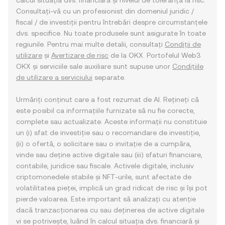
calcul situația dvs. financiară și nivelul de toleranță la risc.
Consultați-vă cu un profesionist din domeniul juridic /
fiscal / de investiții pentru întrebări despre circumstanțele
dvs. specifice. Nu toate produsele sunt asigurate în toate
regiunile. Pentru mai multe detalii, consultați
Condiții de
utilizare
și
Avertizare de risc
de la OKX. Portofelul Web3
OKX și serviciile sale auxiliare sunt supuse unor
Condițiile
de utilizare a serviciului
separate.
Urmăriți conținut care a fost rezumat de AI. Rețineți că
este posibil ca informațiile furnizate să nu fie corecte,
complete sau actualizate. Aceste informații nu constituie
un (i) sfat de investiție sau o recomandare de investiție,
(ii) o ofertă, o solicitare sau o invitație de a cumpăra,
vinde sau deține active digitale sau (iii) sfaturi financiare,
contabile, juridice sau fiscale. Activele digitale, inclusiv
criptomonedele stabile și NFT-urile, sunt afectate de
volatilitatea pieței, implică un grad ridicat de risc și își pot
pierde valoarea. Este important să analizați cu atenție
dacă tranzacționarea cu sau deținerea de active digitale
vi se potrivește, luând în calcul situația dvs. financiară și