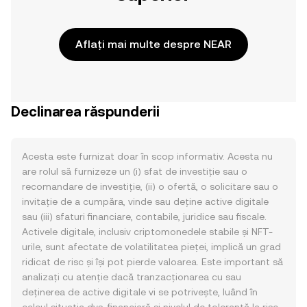
Aflați mai multe despre NEAR
Declinarea răspunderii
Acesta este furnizat doar în scop informativ. Acesta nu
are rolul să furnizeze un (i) sfat de investiție sau o
recomandare de investiție, (ii) o ofertă, o solicitare sau o
invitație de a cumpăra, vinde sau deține active digitale
sau (iii) sfaturi financiare, contabile, juridice sau fiscale.
Activele digitale, inclusiv criptomonedele stabile și NFT-
urile, sunt afectate de volatilitatea pieței, implică un grad
ridicat de risc și își pot pierde valoarea. Este important să
analizați cu atenție dacă tranzacționarea cu sau
deținerea de active digitale vi se potrivește, luând în