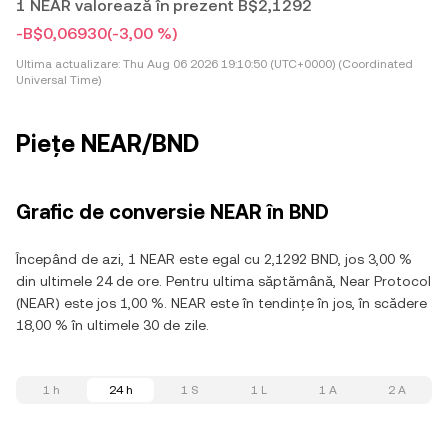
1 NEAR valorează în prezent B$2,1292
-B$0,06930
(-3,00 %)
Ultima actualizare:
Thu Aug 06 2026 19:10:50 (UTC+0000) (Coordinated
Universal Time)
Piețe NEAR/BND
Grafic de conversie NEAR în BND
Începând de azi, 1 NEAR este egal cu 2,1292 BND, jos 3,00 %
din ultimele 24 de ore. Pentru ultima săptămână, Near Protocol
(NEAR) este jos 1,00 %. NEAR este în tendințe în jos, în scădere
18,00 % în ultimele 30 de zile.
1 h
24 h
1 S
1 L
1 A
2 A