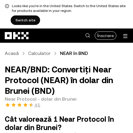
Looks like you're in the United States. Switch to the United States site
for products available in your region.
Switch site
Săriți la conținutul principal
Înscriere
Acasă
Calculator
NEAR în BND
NEAR/BND: Convertiți Near
Protocol (NEAR) în dolar din
Brunei (BND)
Near Protocol - dolar din Brunei
4,5
Cât valorează 1 Near Protocol în
dolar din Brunei?