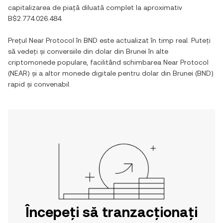
capitalizarea de piață diluată complet la aproximativ
B$2.774.026.484
.
Prețul
Near Protocol
în
BND
este actualizat în timp real. Puteți
să vedeți și conversiile din
dolar din Brunei
în alte
criptomonede populare, facilitând schimbarea
Near Protocol
(
NEAR
) și a altor monede digitale pentru
dolar din Brunei
(
BND
)
rapid și convenabil.
Începeți să tranzacționați