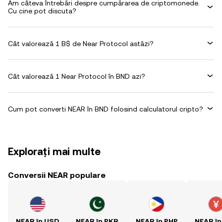
Am câteva întrebări despre cumpărarea de criptomonede.
Cu cine pot discuta?
Cât valorează 1 B$ de Near Protocol astăzi?
Cât valorează 1 Near Protocol în BND azi?
Cum pot converti NEAR în BND folosind calculatorul cripto?
Explorați mai multe
Conversii NEAR populare
NEAR în USD
NEAR în PKR
NEAR în PHP
NEAR în