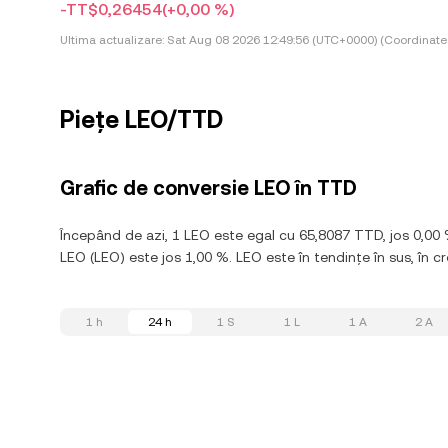
-TT$0,26454
(+0,00 %)
Ultima actualizare:
Sat Aug 08 2026 12:49:56 (UTC+0000) (Coordinate
Piețe LEO/TTD
Grafic de conversie LEO în TTD
Începând de azi, 1 LEO este egal cu 65,8087 TTD, jos 0,00
LEO (LEO) este jos 1,00 %. LEO este în tendințe în sus, în cr
1 h
24 h
1 S
1 L
1 A
2 A