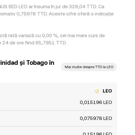
UNUS SED LEO ar însuma în jur de 329,04 TTD. Ca
ximativ 0,75978 TTD. Aceste cifre oferă o indicație
stă rată variază cu 0,00 %, cel mai mare curs de
e 24 de ore fiind 65,7951 TTD.
rinidad și Tobago în
Mai multe despre TTD la LEO
LEO
0,015196 LEO
0,075978 LEO
0,15196 LEO