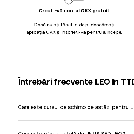
Creați-vă contul OKX gratuit
Dacă nu ați făcut-o deja, descărcați
aplicația OKX și înscrieți-vă pentru a începe.
Întrebări frecvente LEO în TT
Care este cursul de schimb de astăzi pentru 
Care este oferta totală de UNUS SED LEO?