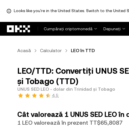
Looks like you're in the United States. Switch to the United S
Săriți la conținutul principal
Cumpărați criptomonedă
Depuneți
Acasă
Calculator
LEO în TTD
LEO/TTD: Convertiți UNUS SED
și Tobago (TTD)
UNUS SED LEO - dolar din Trinidad și Tobago
4,5
Cât valorează 1 UNUS SED LEO în d
1 LEO valorează în prezent TT$65,8087