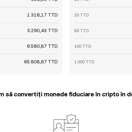
1.316,17 TTD
20 TTD
3.290,43 TTD
50 TTD
6.580,87 TTD
100 TTD
65.808,67 TTD
1.000 TTD
m să convertiți monede fiduciare în cripto în d