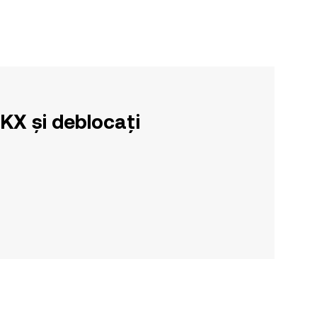
OKX și deblocați