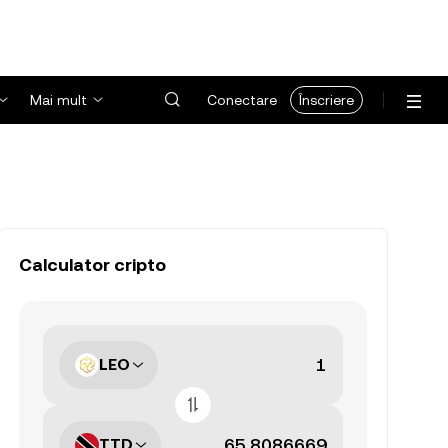
Mai mult
Conectare
Înscriere
Calculator cripto
LEO
TTD