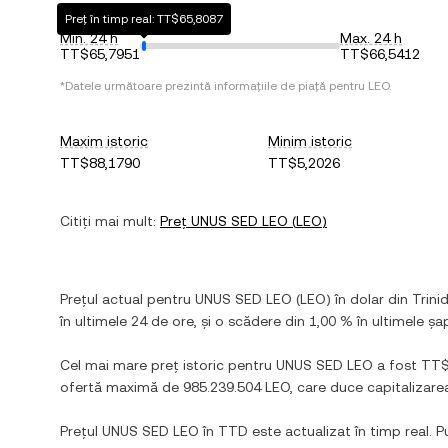
Preț în timp real: TT$65,8087
Min. 24 h
Max. 24 h
TT$65,7951
TT$66,5412
*Datele următoare prezintă informațiile de piață pentru
LEO
.
Maxim istoric
Minim istoric
TT$88,1790
TT$5,2026
Citiți mai mult:
Preț
UNUS SED LEO
(
LEO
)
Prețul actual pentru
UNUS SED LEO
(
LEO
) în
dolar din Trin
în ultimele 24 de ore, și
o scădere
din
1,00 %
în ultimele șap
Cel mai mare preț istoric pentru
UNUS SED LEO
a fost
TT$
ofertă maximă de
985.239.504 LEO
, care duce capitalizar
Prețul
UNUS SED LEO
în
TTD
este actualizat în timp real. Pu