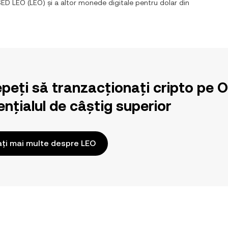
SED LEO
(
LEO
) și a altor monede digitale pentru
dolar din
epeți să tranzacționați cripto pe 
nțialul de câștig superior
ați mai multe despre LEO