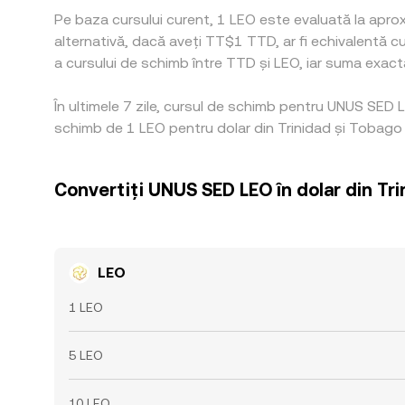
Pe baza cursului curent, 1 LEO este evaluată la apr
alternativă, dacă aveți TT$1 TTD, ar fi echivalentă
a cursului de schimb între TTD și LEO, iar suma exactă 
În ultimele 7 zile, cursul de schimb pentru UNUS SED 
schimb de 1 LEO pentru dolar din Trinidad și Tobago 
Convertiți UNUS SED LEO în dolar din Tr
LEO
1 LEO
5 LEO
10 LEO