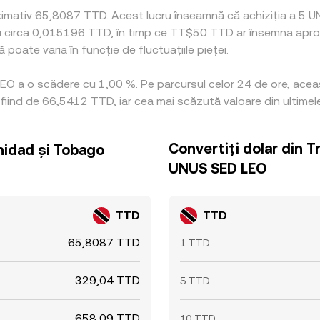
oximativ 65,8087 TTD. Acest lucru înseamnă că achiziția a 5 
 cu circa 0,015196 TTD, în timp ce TT$50 TTD ar însemna apro
poate varia în funcție de fluctuațiile pieței.
LEO a o scădere cu 1,00 %. Pe parcursul celor 24 de ore, acea
fiind de 66,5412 TTD, iar cea mai scăzută valoare din ultimel
Convertiți dolar din T
inidad și Tobago
UNUS SED LEO
TTD
TTD
65,8087 TTD
1 TTD
329,04 TTD
5 TTD
658,09 TTD
10 TTD