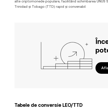
alte criptomonede populare, facilitând schimbarea
UNUS 
Trinidad și Tobago
(
TTD
) rapid și convenabil.
Înc
pote
Afl
Tabele de conversie LEO/TTD