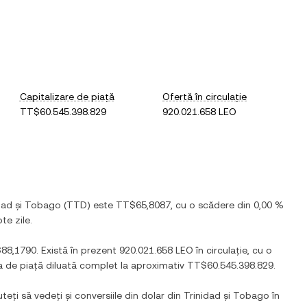
Capitalizare de piață
Ofertă în circulație
TT$60.545.398.829
920.021.658 LEO
idad și Tobago
(
TTD
) este
TT$65,8087
, cu
o scădere
din
0,00 %
te zile.
88,1790
. Există în prezent
920.021.658 LEO
în circulație, cu o
ea de piață diluată complet la aproximativ
TT$60.545.398.829
.
teți să vedeți și conversiile din
dolar din Trinidad și Tobago
în