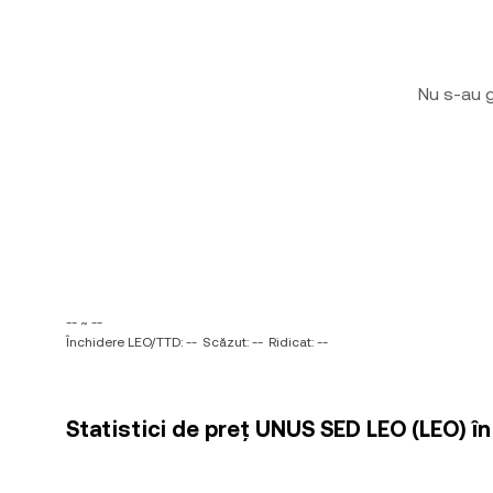
Nu s-au g
-- ~ --
Închidere LEO/TTD: --
Scăzut: --
Ridicat: --
Statistici de preț UNUS SED LEO (LEO) în