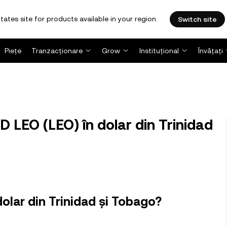
tates site for products available in your region.
Switch site
Piețe
Tranzacționare
Grow
Instituțional
Învățați
 LEO (LEO) în dolar din Trinidad
olar din Trinidad și Tobago?