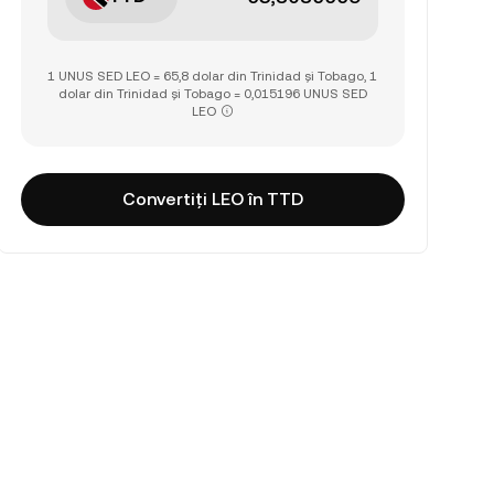
1 UNUS SED LEO = 65,8 dolar din Trinidad și Tobago, 1
dolar din Trinidad și Tobago = 0,015196 UNUS SED
LEO
Convertiți LEO în TTD