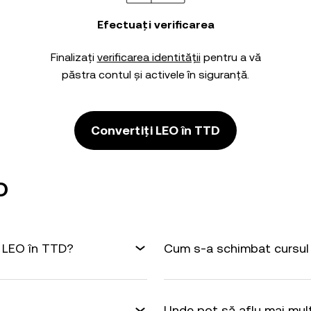
Efectuați verificarea
Finalizați
verificarea identității
pentru a vă
păstra contul și activele în siguranță.
Convertiți LEO în TTD
D
1 LEO în TTD?
Cum s-a schimbat cursul 
Unde pot să aflu mai mul