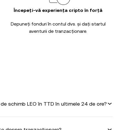
Începeți-vă experiența cripto în forță
Depuneți fonduri în contul dvs. și dați startul
aventurii de tranzacționare.
de schimb LEO în TTD în ultimele 24 de ore?
te despre tranzacționare?