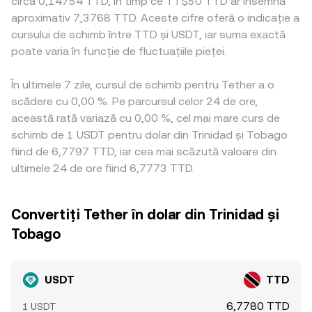
circa 0,14754 TTD, în timp ce TT$50 TTD ar însemna
aproximativ 7,3768 TTD. Aceste cifre oferă o indicație a
cursului de schimb între TTD și USDT, iar suma exactă
poate varia în funcție de fluctuațiile pieței.
În ultimele 7 zile, cursul de schimb pentru Tether a o
scădere cu 0,00 %. Pe parcursul celor 24 de ore,
această rată variază cu 0,00 %, cel mai mare curs de
schimb de 1 USDT pentru dolar din Trinidad și Tobago
fiind de 6,7797 TTD, iar cea mai scăzută valoare din
ultimele 24 de ore fiind 6,7773 TTD.
Convertiți Tether în dolar din Trinidad și
Tobago
USDT
TTD
6,7780 TTD
1 USDT