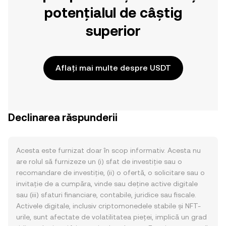
potențialul de câștig
superior
Aflați mai multe despre USDT
Declinarea răspunderii
Acesta este furnizat doar în scop informativ. Acesta nu
are rolul să furnizeze un (i) sfat de investiție sau o
recomandare de investiție, (ii) o ofertă, o solicitare sau o
invitație de a cumpăra, vinde sau deține active digitale
sau (iii) sfaturi financiare, contabile, juridice sau fiscale.
Activele digitale, inclusiv criptomonedele stabile și NFT-
urile, sunt afectate de volatilitatea pieței, implică un grad