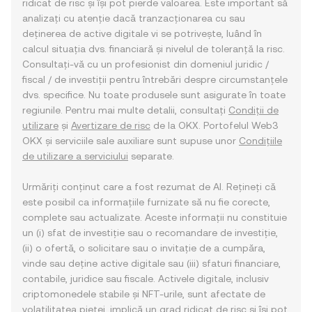
ridicat de risc și își pot pierde valoarea. Este important să
analizați cu atenție dacă tranzacționarea cu sau
deținerea de active digitale vi se potrivește, luând în
calcul situația dvs. financiară și nivelul de toleranță la risc.
Consultați-vă cu un profesionist din domeniul juridic /
fiscal / de investiții pentru întrebări despre circumstanțele
dvs. specifice. Nu toate produsele sunt asigurate în toate
regiunile. Pentru mai multe detalii, consultați
Condiții de
utilizare
și
Avertizare de risc
de la OKX. Portofelul Web3
OKX și serviciile sale auxiliare sunt supuse unor
Condițiile
de utilizare a serviciului
separate.
Urmăriți conținut care a fost rezumat de AI. Rețineți că
este posibil ca informațiile furnizate să nu fie corecte,
complete sau actualizate. Aceste informații nu constituie
un (i) sfat de investiție sau o recomandare de investiție,
(ii) o ofertă, o solicitare sau o invitație de a cumpăra,
vinde sau deține active digitale sau (iii) sfaturi financiare,
contabile, juridice sau fiscale. Activele digitale, inclusiv
criptomonedele stabile și NFT-urile, sunt afectate de
volatilitatea pieței, implică un grad ridicat de risc și își pot