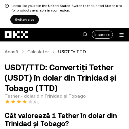
Looks like you're in the United States. Switch to the United States site
for products available in your region.
Switch site
Săriți la conținutul principal
Înscriere
Acasă
Calculator
USDT în TTD
USDT/TTD: Convertiți Tether
(USDT) în dolar din Trinidad și
Tobago (TTD)
Tether - dolar din Trinidad și Tobago
4,1
Cât valorează 1 Tether în dolar din
Trinidad și Tobago?