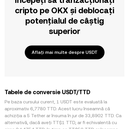
Începeți să tranzacționați
cripto pe OKX și deblocați
potențialul de câștig
superior
Aflați mai multe despre USDT
Tabele de conversie USDT/TTD
Pe baza cursului curent, 1 USDT este evaluată la
aproximativ 6,7780 TTD. Acest lucru înseamnă că
achiziția a 5 Tether ar însuma în jur de 33,8902 TTD. Ca
alternativă, dacă aveți TT$1 TTD, ar fi echivalentă cu