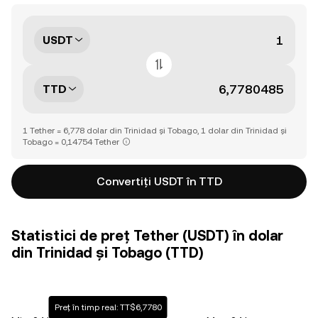
USDT
TTD
1 Tether = 6,778 dolar din Trinidad și Tobago, 1 dolar din Trinidad și
Tobago = 0,14754 Tether
Convertiți USDT în TTD
Statistici de preț Tether (USDT) în dolar
din Trinidad și Tobago (TTD)
Preț în timp real: TT$6,7780