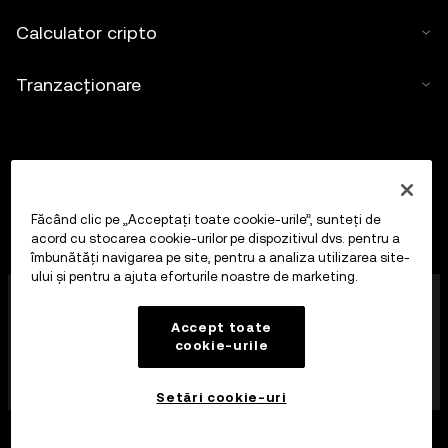
Calculator cripto
Tranzacționare
Făcând clic pe „Acceptați toate cookie-urile”, sunteți de
acord cu stocarea cookie-urilor pe dispozitivul dvs. pentru a
îmbunătăți navigarea pe site, pentru a analiza utilizarea site-
ului și pentru a ajuta eforturile noastre de marketing.
OKX Europe Limited, care operează sub denumirea
comercială OKX, este în prezent o platformă de
Accept toate
tranzacționare a activelor cripto autorizată ca
cookie-urile
Furnizor de servicii de active cripto de către MFSA, în
conformitate cu articolul 28 din Legea privind piețele
de active cripto (capitolul 647 din legislația malteză).
Setări cookie-uri