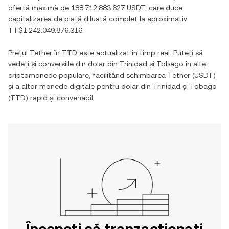
ofertă maximă de
188.712.883.627 USDT
, care duce
capitalizarea de piață diluată complet la aproximativ
TT$1.242.049.876.316
.
Prețul
Tether
în
TTD
este actualizat în timp real. Puteți să
vedeți și conversiile din
dolar din Trinidad și Tobago
în alte
criptomonede populare, facilitând schimbarea
Tether
(
USDT
)
și a altor monede digitale pentru
dolar din Trinidad și Tobago
(
TTD
) rapid și convenabil.