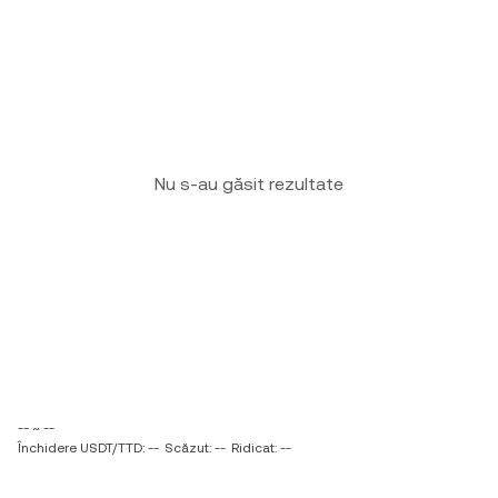
Nu s-au găsit rezultate
-- ~ --
Închidere USDT/TTD: --
Scăzut: --
Ridicat: --