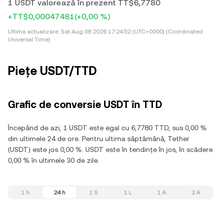
1 USDT valorează în prezent TT$6,7780
+TT$0,00047481
(+0,00 %)
Ultima actualizare:
Sat Aug 08 2026 17:24:52 (UTC+0000) (Coordinated
Universal Time)
Piețe USDT/TTD
Grafic de conversie USDT în TTD
Începând de azi, 1 USDT este egal cu 6,7780 TTD, sus 0,00 %
din ultimele 24 de ore. Pentru ultima săptămână, Tether
(USDT) este jos 0,00 %. USDT este în tendințe în jos, în scădere
0,00 % în ultimele 30 de zile.
1 h
24 h
1 S
1 L
1 A
2 A