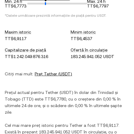
Min. 24 h
Max. 24 h
TT$6,7773
TT$6,7797
*Datele următoare prezintă informațiile de piață pentru
USDT
.
Maxim istoric
Minim istoric
TT$6,9117
TT$6,4537
Capitalizare de piață
Ofertă în circulație
TT$1.242.049.876.316
183.245.941.052 USDT
Citiți mai mult:
Preț
Tether
(
USDT
)
Prețul actual pentru
Tether
(
USDT
) în
dolar din Trinidad și
Tobago
(
TTD
) este
TT$6,7780
, cu
o creștere
din
0,00 %
în
ultimele 24 de ore, și
o scădere
din
0,00 %
în ultimele șapte
zile.
Cel mai mare preț istoric pentru
Tether
a fost
TT$6,9117
.
Există în prezent
183.245.941.052 USDT
în circulație, cu o