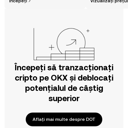
Începeți
Vizualizați prețul
cumpărare a activelor cripto este mai
simplă decât credeți. Dați startul
aventurii dvs. din aplicația mobilă OKX
sau chiar aici pe web.
Începeți să tranzacționați
cripto pe OKX și deblocați
potențialul de câștig
superior
Aflați mai multe despre DOT