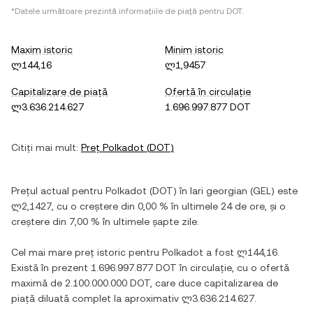
*Datele următoare prezintă informațiile de piață pentru
DOT
.
Maxim istoric
Minim istoric
ლ144,16
ლ1,9457
Capitalizare de piață
Ofertă în circulație
ლ3.636.214.627
1.696.997.877 DOT
Citiți mai mult:
Preț
Polkadot
(
DOT
)
Prețul actual pentru
Polkadot
(
DOT
) în
lari georgian
(
GEL
) este
ლ2,1427
, cu
o creștere
din
0,00 %
în ultimele 24 de ore, și
o
creștere
din
7,00 %
în ultimele șapte zile.
Cel mai mare preț istoric pentru
Polkadot
a fost
ლ144,16
.
Există în prezent
1.696.997.877 DOT
în circulație, cu o ofertă
maximă de
2.100.000.000 DOT
, care duce capitalizarea de
piață diluată complet la aproximativ
ლ3.636.214.627
.