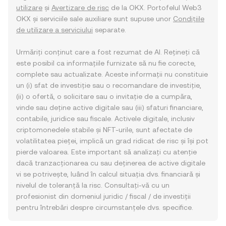
utilizare
și
Avertizare de risc
de la OKX. Portofelul Web3
OKX și serviciile sale auxiliare sunt supuse unor
Condițiile
de utilizare a serviciului
separate.
Urmăriți conținut care a fost rezumat de AI. Rețineți că
este posibil ca informațiile furnizate să nu fie corecte,
complete sau actualizate. Aceste informații nu constituie
un (i) sfat de investiție sau o recomandare de investiție,
(ii) o ofertă, o solicitare sau o invitație de a cumpăra,
vinde sau deține active digitale sau (iii) sfaturi financiare,
contabile, juridice sau fiscale. Activele digitale, inclusiv
criptomonedele stabile și NFT-urile, sunt afectate de
volatilitatea pieței, implică un grad ridicat de risc și își pot
pierde valoarea. Este important să analizați cu atenție
dacă tranzacționarea cu sau deținerea de active digitale
vi se potrivește, luând în calcul situația dvs. financiară și
nivelul de toleranță la risc. Consultați-vă cu un
profesionist din domeniul juridic / fiscal / de investiții
pentru întrebări despre circumstanțele dvs. specifice.