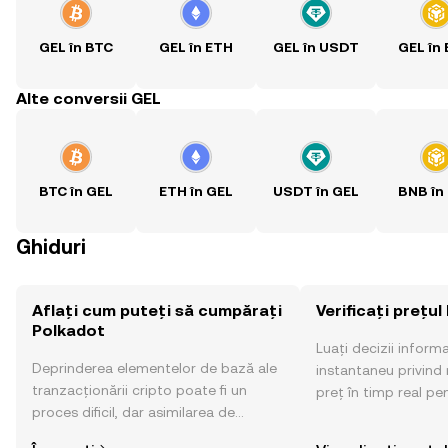
GEL în BTC
GEL în ETH
GEL în USDT
GEL în
Alte conversii GEL
BTC în GEL
ETH în GEL
USDT în GEL
BNB în
Ghiduri
Aflați cum puteți să cumpărați
Verificați prețu
Polkadot
Luați decizii inform
Deprinderea elementelor de bază ale
instantaneu privind 
tranzacționării cripto poate fi un
preț în timp real pe
proces dificil, dar asimilarea de
sentimentul comunităț
informații privind locul și modul de
altele.