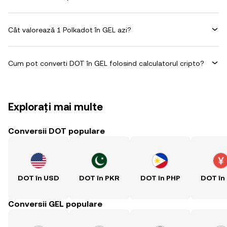
Cât valorează 1 Polkadot în GEL azi?
Cum pot converti DOT în GEL folosind calculatorul cripto?
Explorați mai multe
Conversii DOT populare
DOT în USD
DOT în PKR
DOT în PHP
DOT în
Conversii GEL populare