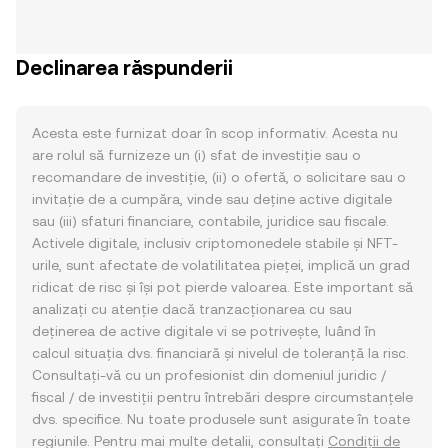
Declinarea răspunderii
Acesta este furnizat doar în scop informativ. Acesta nu
are rolul să furnizeze un (i) sfat de investiție sau o
recomandare de investiție, (ii) o ofertă, o solicitare sau o
invitație de a cumpăra, vinde sau deține active digitale
sau (iii) sfaturi financiare, contabile, juridice sau fiscale.
Activele digitale, inclusiv criptomonedele stabile și NFT-
urile, sunt afectate de volatilitatea pieței, implică un grad
ridicat de risc și își pot pierde valoarea. Este important să
analizați cu atenție dacă tranzacționarea cu sau
deținerea de active digitale vi se potrivește, luând în
calcul situația dvs. financiară și nivelul de toleranță la risc.
Consultați-vă cu un profesionist din domeniul juridic /
fiscal / de investiții pentru întrebări despre circumstanțele
dvs. specifice. Nu toate produsele sunt asigurate în toate
regiunile. Pentru mai multe detalii, consultați
Condiții de