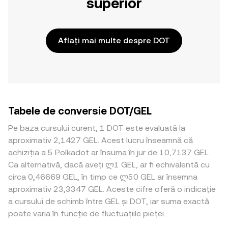
superior
Aflați mai multe despre DOT
Tabele de conversie DOT/GEL
Pe baza cursului curent, 1 DOT este evaluată la
aproximativ 2,1427 GEL. Acest lucru înseamnă că
achiziția a 5 Polkadot ar însuma în jur de 10,7137 GEL.
Ca alternativă, dacă aveți ლ1 GEL, ar fi echivalentă cu
circa 0,46669 GEL, în timp ce ლ50 GEL ar însemna
aproximativ 23,3347 GEL. Aceste cifre oferă o indicație
a cursului de schimb între GEL și DOT, iar suma exactă
poate varia în funcție de fluctuațiile pieței.