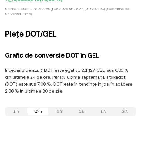
Ultima actualizare:
Sat Aug 08 2026 06:18:35 (UTC+0000) (Coordinated
Universal Time)
Piețe DOT/GEL
Grafic de conversie DOT în GEL
Începând de azi, 1 DOT este egal cu 2,1427 GEL, sus 0,00 %
din ultimele 24 de ore. Pentru ultima săptămână, Polkadot
(DOT) este sus 7,00 %. DOT este în tendințe în jos, în scădere
2,00 % în ultimele 30 de zile.
1 h
24 h
1 S
1 L
1 A
2 A