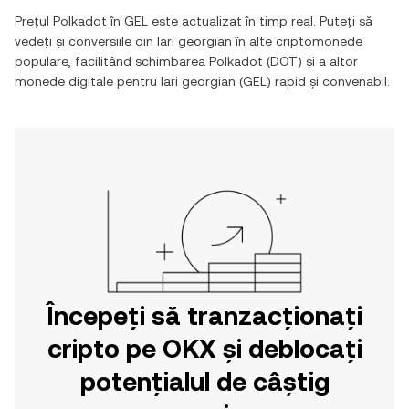
Prețul
Polkadot
în
GEL
este actualizat în timp real. Puteți să
vedeți și conversiile din
lari georgian
în alte criptomonede
populare, facilitând schimbarea
Polkadot
(
DOT
) și a altor
monede digitale pentru
lari georgian
(
GEL
) rapid și convenabil.
Începeți să tranzacționați
cripto pe OKX și deblocați
potențialul de câștig