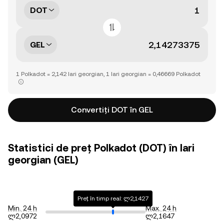
DOT
GEL
1 Polkadot = 2,142 lari georgian, 1 lari georgian = 0,46669 Polkadot
Convertiți DOT în GEL
Statistici de preț Polkadot (DOT) în lari
georgian (GEL)
Preț în timp real: ლ2,1427
Min. 24 h
Max. 24 h
ლ2,0972
ლ2,1647