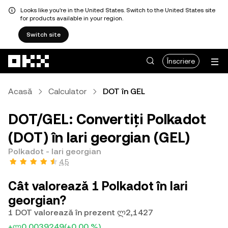
Looks like you're in the United States. Switch to the United States site
for products available in your region.
Switch site
Săriți la conținutul principal
Înscriere
Acasă
Calculator
DOT în GEL
DOT/GEL: Convertiți Polkadot
(DOT) în lari georgian (GEL)
Polkadot - lari georgian
4,5
Cât valorează 1 Polkadot în lari
georgian?
1 DOT valorează în prezent ლ2,1427
+ლ0,0039249
(+0,00 %)