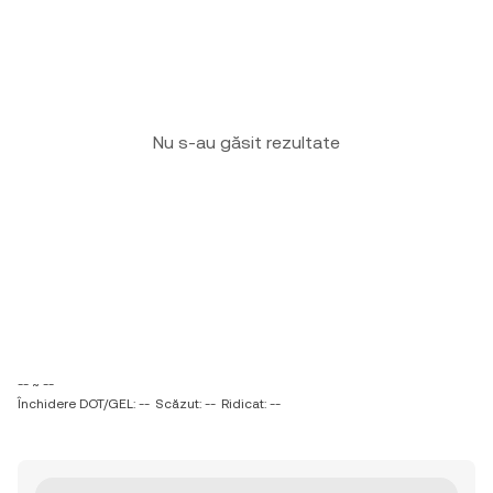
Nu s-au găsit rezultate
-- ~ --
Închidere DOT/GEL: --
Scăzut: --
Ridicat: --