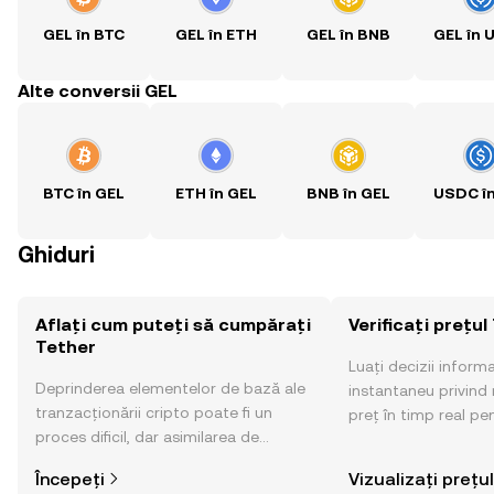
GEL în BTC
GEL în ETH
GEL în BNB
GEL în 
Alte conversii GEL
BTC în GEL
ETH în GEL
BNB în GEL
USDC în
Ghiduri
Aflați cum puteți să cumpărați
Verificați prețul
Tether
Luați decizii inform
Deprinderea elementelor de bază ale
instantaneu privind 
tranzacționării cripto poate fi un
preț în timp real pe
proces dificil, dar asimilarea de
sentimentul comunităț
informații privind locul și modul de
altele.
Începeți
Vizualizați prețul
cumpărare a activelor cripto este mai