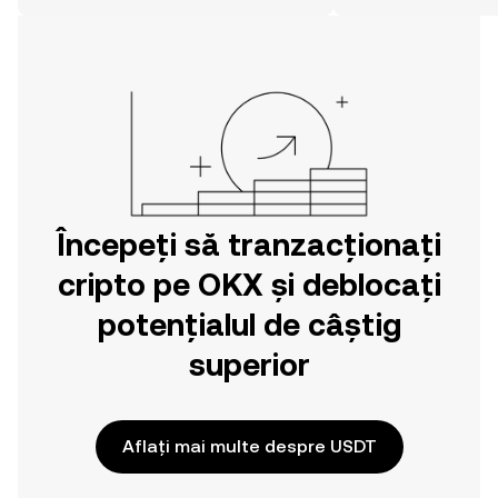
simplă decât credeți. Dați startul
aventurii dvs. din aplicația mobilă OKX
sau chiar aici pe web.
Începeți să tranzacționați
cripto pe OKX și deblocați
potențialul de câștig
superior
Aflați mai multe despre USDT