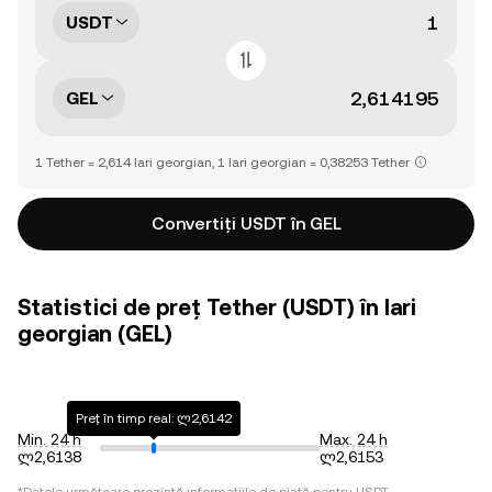
USDT
GEL
1 Tether = 2,614 lari georgian, 1 lari georgian = 0,38253 Tether
Convertiți USDT în GEL
Statistici de preț Tether (USDT) în lari
georgian (GEL)
Preț în timp real: ლ2,6142
Min. 24 h
Max. 24 h
ლ2,6138
ლ2,6153