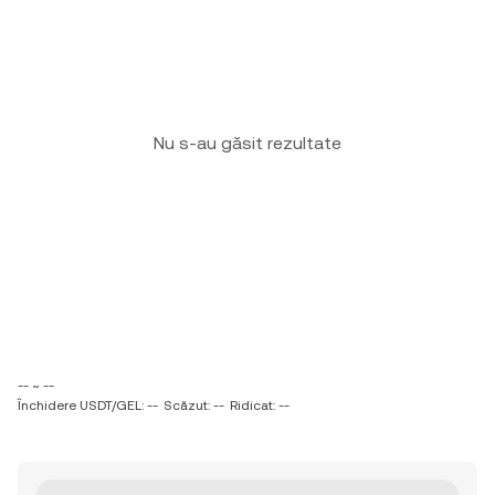
Nu s-au găsit rezultate
-- ~ --
Închidere USDT/GEL: --
Scăzut: --
Ridicat: --