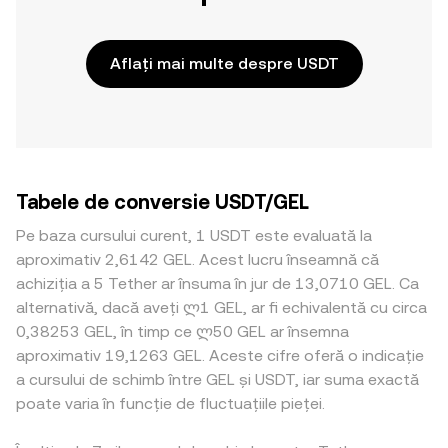
Aflați mai multe despre USDT
Tabele de conversie USDT/GEL
Pe baza cursului curent, 1 USDT este evaluată la
aproximativ 2,6142 GEL. Acest lucru înseamnă că
achiziția a 5 Tether ar însuma în jur de 13,0710 GEL. Ca
alternativă, dacă aveți ლ1 GEL, ar fi echivalentă cu circa
0,38253 GEL, în timp ce ლ50 GEL ar însemna
aproximativ 19,1263 GEL. Aceste cifre oferă o indicație
a cursului de schimb între GEL și USDT, iar suma exactă
poate varia în funcție de fluctuațiile pieței.