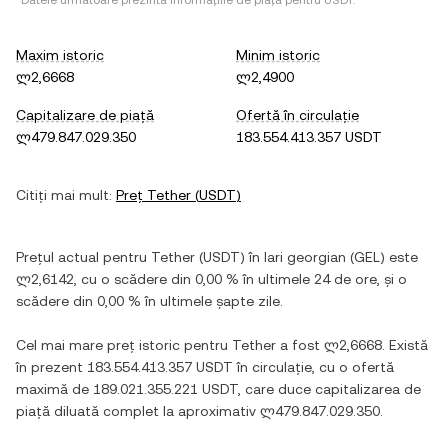
*Datele următoare prezintă informațiile de piață pentru
USDT
.
Maxim istoric
Minim istoric
ლ2,6668
ლ2,4900
Capitalizare de piață
Ofertă în circulație
ლ479.847.029.350
183.554.413.357 USDT
Citiți mai mult:
Preț
Tether
(
USDT
)
Prețul actual pentru
Tether
(
USDT
) în
lari georgian
(
GEL
) este
ლ2,6142
, cu
o scădere
din
0,00 %
în ultimele 24 de ore, și
o
scădere
din
0,00 %
în ultimele șapte zile.
Cel mai mare preț istoric pentru
Tether
a fost
ლ2,6668
. Există
în prezent
183.554.413.357 USDT
în circulație, cu o ofertă
maximă de
189.021.355.221 USDT
, care duce capitalizarea de
piață diluată complet la aproximativ
ლ479.847.029.350
.