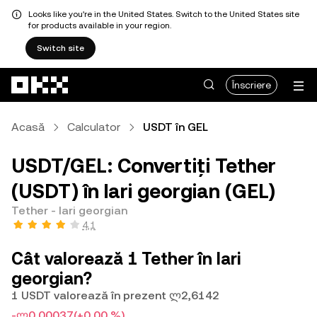
Looks like you're in the United States. Switch to the United States site
for products available in your region.
Switch site
Săriți la conținutul principal
Înscriere
Acasă
Calculator
USDT în GEL
USDT/GEL: Convertiți Tether
(USDT) în lari georgian (GEL)
Tether - lari georgian
4,1
Cât valorează 1 Tether în lari
georgian?
1 USDT valorează în prezent ლ2,6142
-ლ0,00037
(+0,00 %)