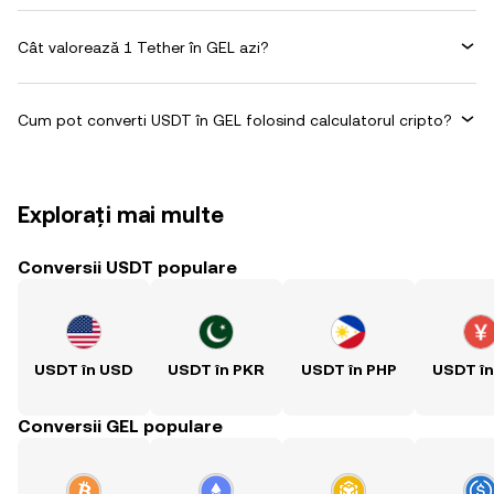
Cât valorează 1 Tether în GEL azi?
Cum pot converti USDT în GEL folosind calculatorul cripto?
Explorați mai multe
Conversii USDT populare
USDT în USD
USDT în PKR
USDT în PHP
USDT î
Conversii GEL populare