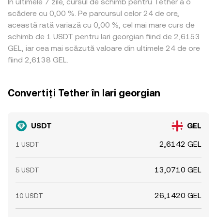
În ultimele 7 zile, cursul de schimb pentru Tether a o
scădere cu 0,00 %. Pe parcursul celor 24 de ore,
această rată variază cu 0,00 %, cel mai mare curs de
schimb de 1 USDT pentru lari georgian fiind de 2,6153
GEL, iar cea mai scăzută valoare din ultimele 24 de ore
fiind 2,6138 GEL.
Convertiți Tether în lari georgian
USDT
GEL
2,6142 GEL
1 USDT
13,0710 GEL
5 USDT
26,1420 GEL
10 USDT