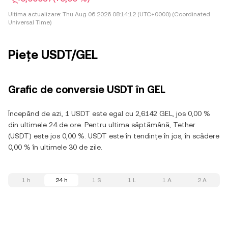
Ultima actualizare:
Thu Aug 06 2026 08:14:12 (UTC+0000) (Coordinated
Universal Time)
Piețe USDT/GEL
Grafic de conversie USDT în GEL
Începând de azi, 1 USDT este egal cu 2,6142 GEL, jos 0,00 %
din ultimele 24 de ore. Pentru ultima săptămână, Tether
(USDT) este jos 0,00 %. USDT este în tendințe în jos, în scădere
0,00 % în ultimele 30 de zile.
1 h
24 h
1 S
1 L
1 A
2 A