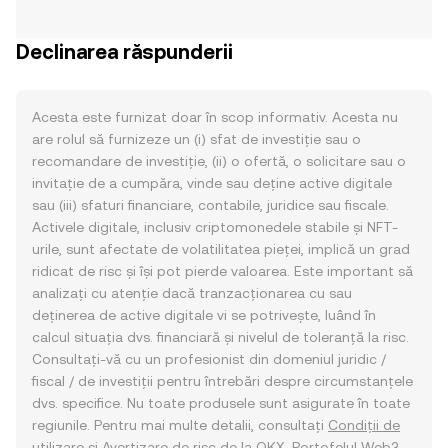
Declinarea răspunderii
Acesta este furnizat doar în scop informativ. Acesta nu
are rolul să furnizeze un (i) sfat de investiție sau o
recomandare de investiție, (ii) o ofertă, o solicitare sau o
invitație de a cumpăra, vinde sau deține active digitale
sau (iii) sfaturi financiare, contabile, juridice sau fiscale.
Activele digitale, inclusiv criptomonedele stabile și NFT-
urile, sunt afectate de volatilitatea pieței, implică un grad
ridicat de risc și își pot pierde valoarea. Este important să
analizați cu atenție dacă tranzacționarea cu sau
deținerea de active digitale vi se potrivește, luând în
calcul situația dvs. financiară și nivelul de toleranță la risc.
Consultați-vă cu un profesionist din domeniul juridic /
fiscal / de investiții pentru întrebări despre circumstanțele
dvs. specifice. Nu toate produsele sunt asigurate în toate
regiunile. Pentru mai multe detalii, consultați
Condiții de
utilizare
și
Avertizare de risc
de la OKX. Portofelul Web3