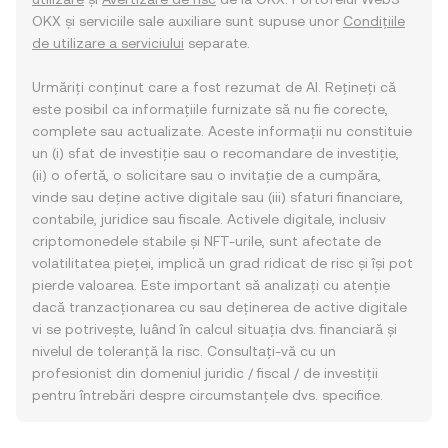
OKX și serviciile sale auxiliare sunt supuse unor
Condițiile
de utilizare a serviciului
separate.
Urmăriți conținut care a fost rezumat de AI. Rețineți că
este posibil ca informațiile furnizate să nu fie corecte,
complete sau actualizate. Aceste informații nu constituie
un (i) sfat de investiție sau o recomandare de investiție,
(ii) o ofertă, o solicitare sau o invitație de a cumpăra,
vinde sau deține active digitale sau (iii) sfaturi financiare,
contabile, juridice sau fiscale. Activele digitale, inclusiv
criptomonedele stabile și NFT-urile, sunt afectate de
volatilitatea pieței, implică un grad ridicat de risc și își pot
pierde valoarea. Este important să analizați cu atenție
dacă tranzacționarea cu sau deținerea de active digitale
vi se potrivește, luând în calcul situația dvs. financiară și
nivelul de toleranță la risc. Consultați-vă cu un
profesionist din domeniul juridic / fiscal / de investiții
pentru întrebări despre circumstanțele dvs. specifice.