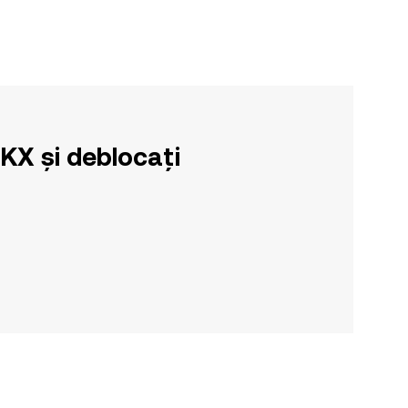
OKX și deblocați