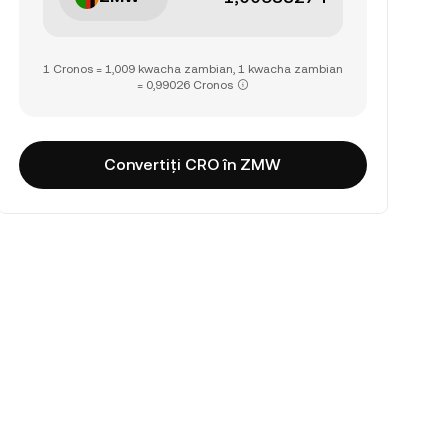
1 Cronos = 1,009 kwacha zambian, 1 kwacha zambian
= 0,99026 Cronos
Convertiți CRO în ZMW