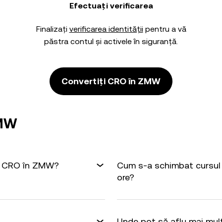
Efectuați verificarea
Finalizați
verificarea identității
pentru a vă
păstra contul și activele în siguranță.
Convertiți CRO în ZMW
ZMW
 1 CRO în ZMW?
Cum s-a schimbat cursul
ore?
Unde pot să aflu mai mul