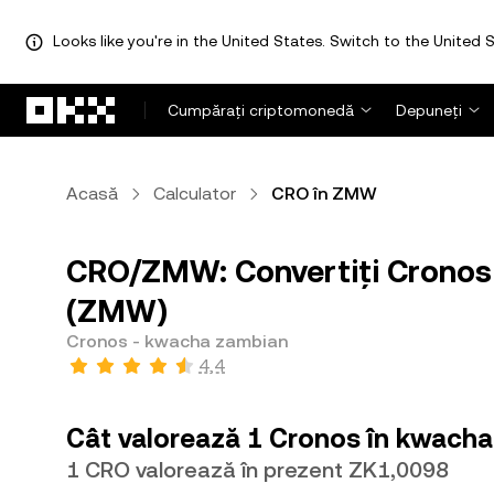
Looks like you're in the United States. Switch to the United S
Săriți la conținutul principal
Cumpărați criptomonedă
Depuneți
Acasă
Calculator
CRO în ZMW
CRO/ZMW: Convertiți Cronos
(ZMW)
Cronos - kwacha zambian
4,4
Cât valorează 1 Cronos în kwach
1 CRO valorează în prezent ZK1,0098