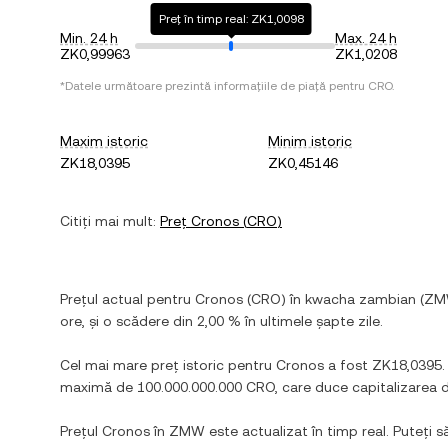
Preț în timp real: ZK1,0098
Min. 24 h
Max. 24 h
ZK0,99963
ZK1,0208
*Datele următoare prezintă informațiile de piață pentru
CRO
.
Maxim istoric
Minim istoric
ZK18,0395
ZK0,45146
Citiți mai mult:
Preț
Cronos
(
CRO
)
Prețul actual pentru
Cronos
(
CRO
) în
kwacha zambian
(
ZM
ore, și
o scădere
din
2,00 %
în ultimele șapte zile.
Cel mai mare preț istoric pentru
Cronos
a fost
ZK18,0395
maximă de
100.000.000.000 CRO
, care duce capitalizarea 
Prețul
Cronos
în
ZMW
este actualizat în timp real. Puteți s