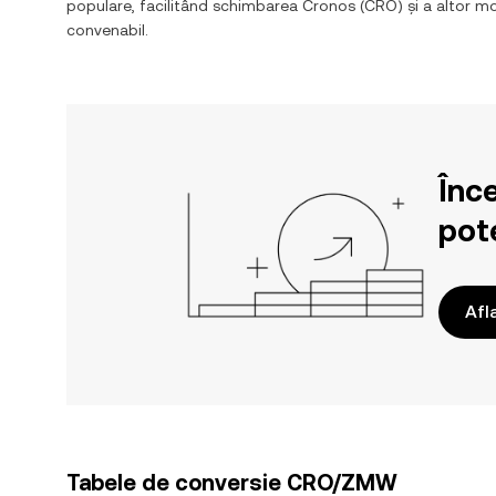
populare, facilitând schimbarea
Cronos
(
CRO
) și a altor 
convenabil.
Înc
pote
Afl
Tabele de conversie CRO/ZMW