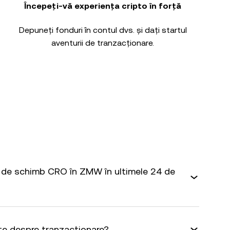
Începeți-vă experiența cripto în forță
Depuneți fonduri în contul dvs. și dați startul
aventurii de tranzacționare.
 de schimb CRO în ZMW în ultimele 24 de
te despre tranzacționare?