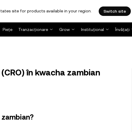
tates site for products available in your region.
Switch site
Piețe
Tranzacționare
Grow
Instituțional
Învățați
 (CRO) în kwacha zambian
a zambian?