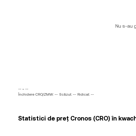
Nu s-au g
-- ~ --
Închidere CRO/ZMW: --
Scăzut: --
Ridicat: --
Statistici de preț Cronos (CRO) în kwa