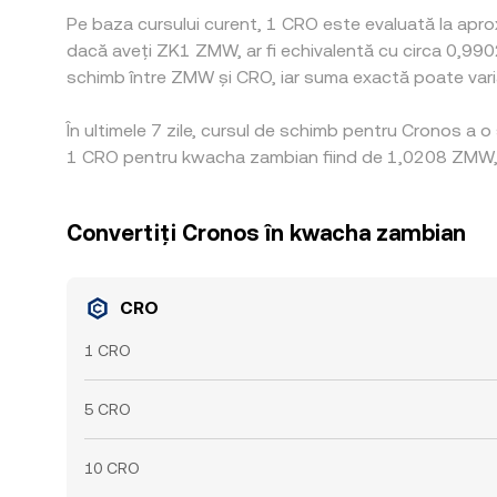
Pe baza cursului curent, 1 CRO este evaluată la apro
dacă aveți ZK1 ZMW, ar fi echivalentă cu circa 0,99
schimb între ZMW și CRO, iar suma exactă poate varia î
În ultimele 7 zile, cursul de schimb pentru Cronos a 
1 CRO pentru kwacha zambian fiind de 1,0208 ZMW, i
Convertiți Cronos în kwacha zambian
CRO
1 CRO
5 CRO
10 CRO