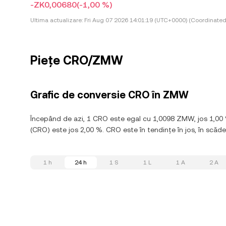
-ZK0,00680
(-1,00 %)
Ultima actualizare:
Fri Aug 07 2026 14:01:19 (UTC+0000) (Coordinated
Piețe CRO/ZMW
Grafic de conversie CRO în ZMW
Începând de azi, 1 CRO este egal cu 1,0098 ZMW, jos 1,00 
(CRO) este jos 2,00 %. CRO este în tendințe în jos, în scăder
1 h
24 h
1 S
1 L
1 A
2 A