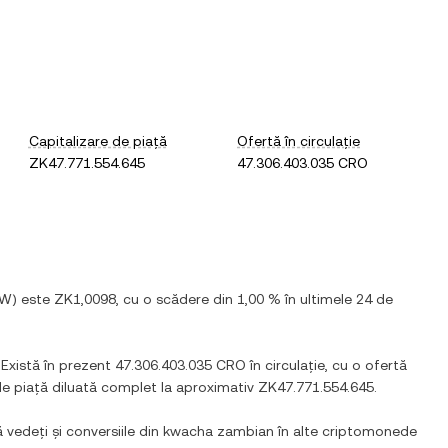
Capitalizare de piață
Ofertă în circulație
ZK47.771.554.645
47.306.403.035 CRO
W
) este
ZK1,0098
, cu
o scădere
din
1,00 %
în ultimele 24 de
. Există în prezent
47.306.403.035 CRO
în circulație, cu o ofertă
de piață diluată complet la aproximativ
ZK47.771.554.645
.
ă vedeți și conversiile din
kwacha zambian
în alte criptomonede