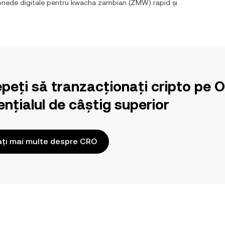
monede digitale pentru
kwacha zambian
(
ZMW
) rapid și
epeți să tranzacționați cripto pe 
nțialul de câștig superior
ați mai multe despre CRO