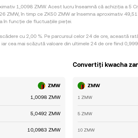
ximativ 1,0098 ZMW. Acest lucru înseamnă că achiziția a 5 Cr
026 ZMW, în timp ce ZK50 ZMW ar însemna aproximativ 49,5132
n funcție de fluctuațiile pieței.
o scădere cu 2,00 %. Pe parcursul celor 24 de ore, această ra
ar cea mai scăzută valoare din ultimele 24 de ore fiind 0,9
Convertiți kwacha za
ZMW
ZMW
1,0098 ZMW
1 ZMW
5,0492 ZMW
5 ZMW
10,0983 ZMW
10 ZMW