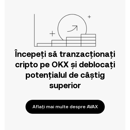
aventurii dvs. din aplicația mobilă OKX
sau chiar aici pe web.
Începeți să tranzacționați
cripto pe OKX și deblocați
potențialul de câștig
superior
Aflați mai multe despre AVAX