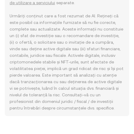
de utilizare a serviciului
separate.
Urmăriți conținut care a fost rezumat de AI. Rețineți că
este posibil ca informațiile furnizate să nu fie corecte,
complete sau actualizate. Aceste informații nu constituie
un (i) sfat de investiție sau o recomandare de investiție,
(ii) o ofertă, o solicitare sau o invitație de a cumpăra,
vinde sau deține active digitale sau (iii) sfaturi financiare,
contabile, juridice sau fiscale. Activele digitale, inclusiv
criptomonedele stabile și NFT-urile, sunt afectate de
volatilitatea pieței, implică un grad ridicat de risc și își pot
pierde valoarea. Este important să analizați cu atenție
dacă tranzacționarea cu sau deținerea de active digitale
vi se potrivește, luând în calcul situația dvs. financiară și
nivelul de toleranță la risc. Consultați-vă cu un
profesionist din domeniul juridic / fiscal / de investiții
pentru întrebări despre circumstanțele dvs. specifice.