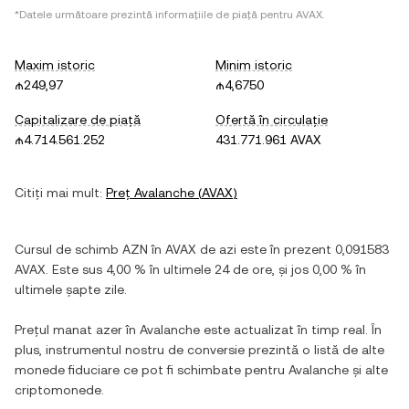
*Datele următoare prezintă informațiile de piață pentru
AVAX
.
Maxim istoric
Minim istoric
₼249,97
₼4,6750
Capitalizare de piață
Ofertă în circulație
₼4.714.561.252
431.771.961 AVAX
Citiți mai mult:
Preț
Avalanche
(
AVAX
)
Cursul de schimb
AZN
în
AVAX
de azi este în prezent
0,091583
AVAX
. Este
sus
4,00 %
în ultimele 24 de ore, și
jos
0,00 %
în
ultimele șapte zile.
Prețul
manat azer
în
Avalanche
este actualizat în timp real. În
plus, instrumentul nostru de conversie prezintă o listă de alte
monede fiduciare ce pot fi schimbate pentru
Avalanche
și alte
criptomonede.