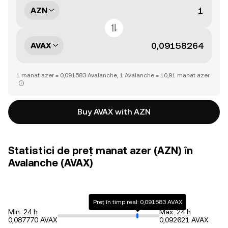
AZN
AVAX
1 manat azer = 0,091583 Avalanche, 1 Avalanche = 10,91 manat azer
Buy AVAX with AZN
Statistici de preț manat azer (AZN) în
Avalanche (AVAX)
Preț în timp real: 0,091583 AVAX
Min. 24 h
Max. 24 h
0,087770 AVAX
0,092621 AVAX