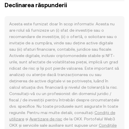
Declinarea răspunderii
Acesta este furnizat doar în scop informativ. Acesta nu
are rolul să furnizeze un (i) sfat de investiție sau o
recomandare de investiție, (ii) o ofertă, o solicitare sau o
invitație de a cumpăra, vinde sau deține active digitale
sau (iii) sfaturi financiare, contabile, juridice sau fiscale.
Activele digitale, inclusiv criptomonedele stabile și NFT-
urile, sunt afectate de volatilitatea pieței, implică un grad
ridicat de risc și își pot pierde valoarea. Este important să
analizați cu atenție dacă tranzacționarea cu sau
deținerea de active digitale vi se potrivește, luând în
calcul situația dvs. financiară și nivelul de toleranță la risc.
Consultați-vă cu un profesionist din domeniul juridic /
fiscal / de investiții pentru întrebări despre circumstanțele
dvs. specifice. Nu toate produsele sunt asigurate în toate
regiunile. Pentru mai multe detalii, consultați
Condiții de
utilizare
și
Avertizare de risc
de la OKX. Portofelul Web3
OKX și serviciile sale auxiliare sunt supuse unor
Condițiile