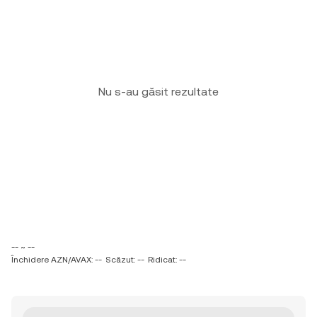
Nu s-au găsit rezultate
-- ~ --
Închidere AZN/AVAX: --
Scăzut: --
Ridicat: --