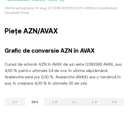
Ultima actualizare:
Fri Aug 07 2026 00:52:53 (UTC+0000) (Coordinated
Universal Time)
Piețe AZN/AVAX
Grafic de conversie AZN în AVAX
Cursul de schimb AZN în AVAX de azi este 0,091583 AVAX, sus
4,00 % pentru ultimele 24 de ore. În ultima săptămână
Avalanche este jos 0,00 %. Avalanche (AVAX) are o tendință în
sus, în creștere 4,00 % în ultimele 30 de zile.
1 h
24 h
1 S
1 L
1 A
2 A