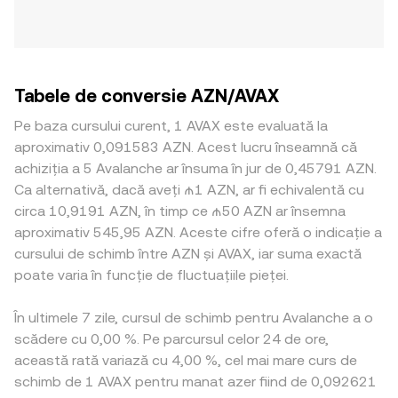
Tabele de conversie AZN/AVAX
Pe baza cursului curent, 1 AVAX este evaluată la
aproximativ 0,091583 AZN. Acest lucru înseamnă că
achiziția a 5 Avalanche ar însuma în jur de 0,45791 AZN.
Ca alternativă, dacă aveți ₼1 AZN, ar fi echivalentă cu
circa 10,9191 AZN, în timp ce ₼50 AZN ar însemna
aproximativ 545,95 AZN. Aceste cifre oferă o indicație a
cursului de schimb între AZN și AVAX, iar suma exactă
poate varia în funcție de fluctuațiile pieței.
În ultimele 7 zile, cursul de schimb pentru Avalanche a o
scădere cu 0,00 %. Pe parcursul celor 24 de ore,
această rată variază cu 4,00 %, cel mai mare curs de
schimb de 1 AVAX pentru manat azer fiind de 0,092621