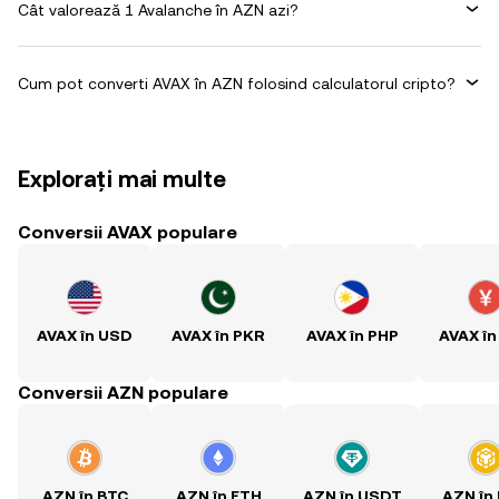
Cât valorează 1 Avalanche în AZN azi?
Cum pot converti AVAX în AZN folosind calculatorul cripto?
Explorați mai multe
Conversii AVAX populare
AVAX în USD
AVAX în PKR
AVAX în PHP
AVAX în
Conversii AZN populare
AZN în BTC
AZN în ETH
AZN în USDT
AZN în