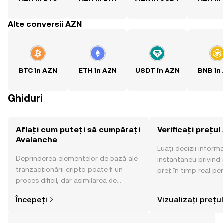
Alte conversii AZN
BTC în AZN
ETH în AZN
USDT în AZN
BNB în
Ghiduri
Aflați cum puteți să cumpărați
Verificați prețu
Avalanche
Luați decizii inform
Deprinderea elementelor de bază ale
instantaneu privind 
tranzacționării cripto poate fi un
preț în timp real pe
proces dificil, dar asimilarea de
sentimentul comunităț
informații privind locul și modul de
altele.
Începeți
Vizualizați prețul
cumpărare a activelor cripto este mai
simplă decât credeți. Dați startul