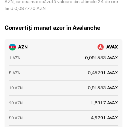
AZN, iar cea mai scăzută valoare din ultimele 24 de ore
fiind 0,087770 AZN.
Convertiți manat azer în Avalanche
AZN
AVAX
0,091583 AVAX
1 AZN
0,45791 AVAX
5 AZN
0,91583 AVAX
10 AZN
1,8317 AVAX
20 AZN
4,5791 AVAX
50 AZN