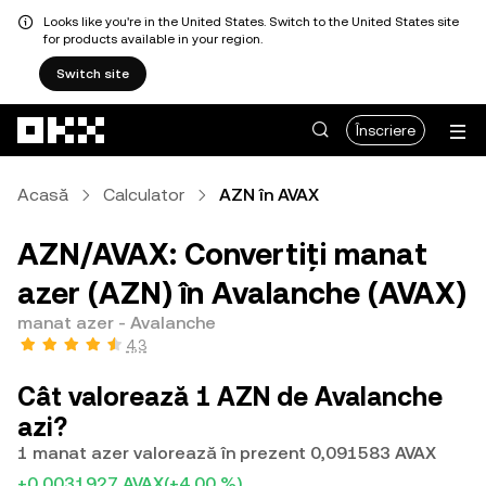
Looks like you're in the United States. Switch to the United States site
for products available in your region.
Switch site
Săriți la conținutul principal
Înscriere
Acasă
Calculator
AZN în AVAX
AZN/AVAX: Convertiți manat
azer (AZN) în Avalanche (AVAX)
manat azer - Avalanche
4,3
Cât valorează 1 AZN de Avalanche
azi?
1 manat azer valorează în prezent 0,091583 AVAX
+0,0031927 AVAX
(+4,00 %)