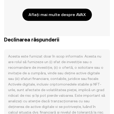
Aflați mai multe despre AVAX
Declinarea răspunderii
Acesta este furnizat doar în scop informativ. Acesta nu
are rolul să furnizeze un (i) sfat de investiție sau o
recomandare de investiție, (ii) o ofertă, o solicitare sau o
invitație de a cumpăra, vinde sau deține active digitale
sau (iii) sfaturi financiare, contabile, juridice sau fiscale.
Activele digitale, inclusiv criptomonedele stabile și NFT-
urile, sunt afectate de volatilitatea pieței, implică un grad
ridicat de risc și își pot pierde valoarea. Este important să
analizați cu atenție dacă tranzacționarea cu sau
deținerea de active digitale vi se potrivește, luând în
calcul situația dvs. financiară și nivelul de toleranță la risc.