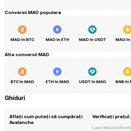
Conversii MAD populare
MAD în BTC
MAD în ETH
MAD în USDT
MAD în
Alte conversii MAD
BTC în MAD
ETH în MAD
USDT în MAD
BNB în
Ghiduri
Aflați cum puteți să cumpărați
Verificați prețu
Avalanche
Luați decizii inform