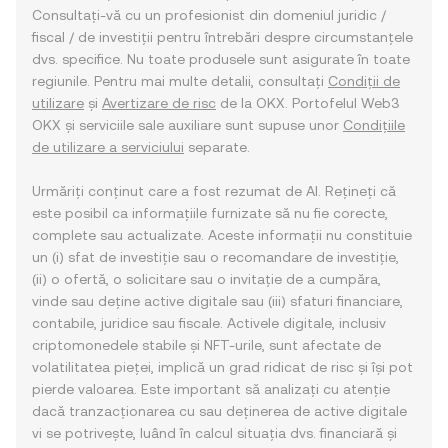
Consultați-vă cu un profesionist din domeniul juridic /
fiscal / de investiții pentru întrebări despre circumstanțele
dvs. specifice. Nu toate produsele sunt asigurate în toate
regiunile. Pentru mai multe detalii, consultați
Condiții de
utilizare
și
Avertizare de risc
de la OKX. Portofelul Web3
OKX și serviciile sale auxiliare sunt supuse unor
Condițiile
de utilizare a serviciului
separate.
Urmăriți conținut care a fost rezumat de AI. Rețineți că
este posibil ca informațiile furnizate să nu fie corecte,
complete sau actualizate. Aceste informații nu constituie
un (i) sfat de investiție sau o recomandare de investiție,
(ii) o ofertă, o solicitare sau o invitație de a cumpăra,
vinde sau deține active digitale sau (iii) sfaturi financiare,
contabile, juridice sau fiscale. Activele digitale, inclusiv
criptomonedele stabile și NFT-urile, sunt afectate de
volatilitatea pieței, implică un grad ridicat de risc și își pot
pierde valoarea. Este important să analizați cu atenție
dacă tranzacționarea cu sau deținerea de active digitale
vi se potrivește, luând în calcul situația dvs. financiară și