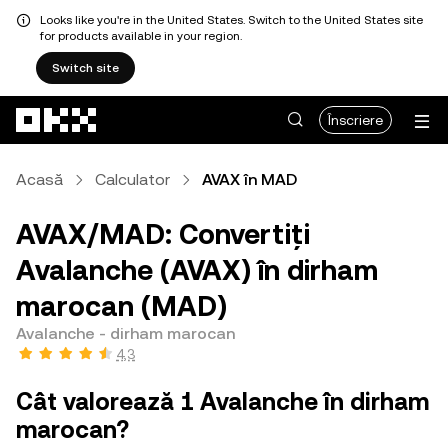
Looks like you're in the United States. Switch to the United States site
for products available in your region.
Switch site
Săriți la conținutul principal
Înscriere
Acasă
Calculator
AVAX în MAD
AVAX/MAD: Convertiți
Avalanche (AVAX) în dirham
marocan (MAD)
Avalanche - dirham marocan
4,3
Cât valorează 1 Avalanche în dirham
marocan?