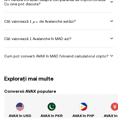
Cu cine pot discuta?
Cât valorează 1 د.م. de Avalanche astăzi?
Cât valorează 1 Avalanche în MAD azi?
Cum pot converti AVAX în MAD folosind calculatorul cripto?
Explorați mai multe
Conversii AVAX populare
AVAX în USD
AVAX în PKR
AVAX în PHP
AVAX în