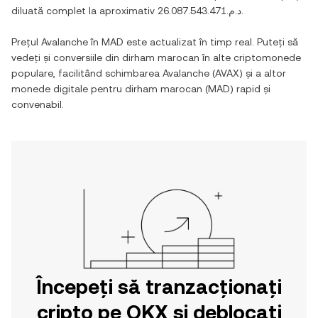
diluată complet la aproximativ
د.م.26.087.543.471
.
Prețul
Avalanche
în
MAD
este actualizat în timp real. Puteți să
vedeți și conversiile din
dirham marocan
în alte criptomonede
populare, facilitând schimbarea
Avalanche
(
AVAX
) și a altor
monede digitale pentru
dirham marocan
(
MAD
) rapid și
convenabil.
Începeți să tranzacționați
cripto pe OKX și deblocați