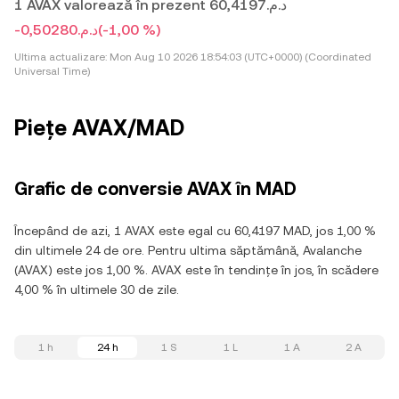
1 AVAX valorează în prezent د.م.60,4197
-د.م.0,50280
(-1,00 %)
Ultima actualizare:
Mon Aug 10 2026 18:54:03 (UTC+0000) (Coordinated
Universal Time)
Piețe AVAX/MAD
Grafic de conversie AVAX în MAD
Începând de azi, 1 AVAX este egal cu 60,4197 MAD, jos 1,00 %
din ultimele 24 de ore. Pentru ultima săptămână, Avalanche
(AVAX) este jos 1,00 %. AVAX este în tendințe în jos, în scădere
4,00 % în ultimele 30 de zile.
1 h
24 h
1 S
1 L
1 A
2 A