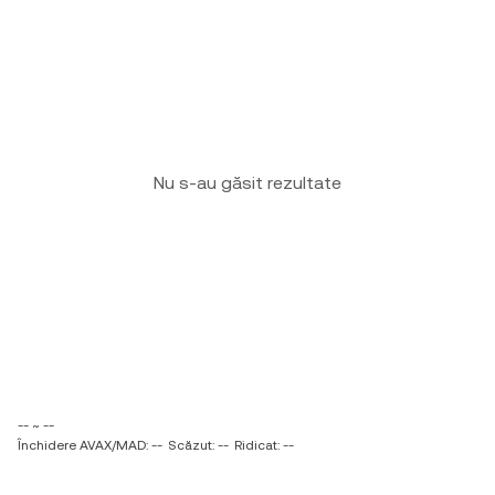
Nu s-au găsit rezultate
-- ~ --
Închidere AVAX/MAD: --
Scăzut: --
Ridicat: --