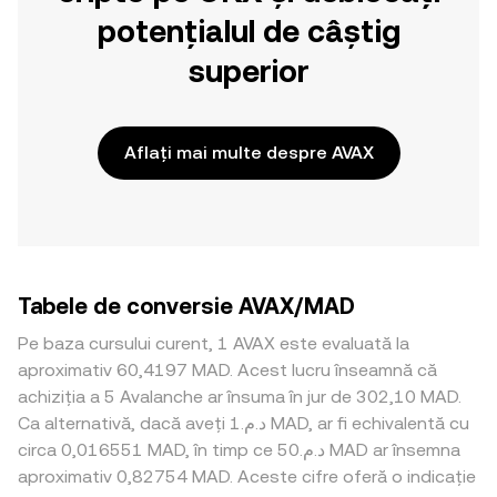
potențialul de câștig
superior
Aflați mai multe despre AVAX
Tabele de conversie AVAX/MAD
Pe baza cursului curent, 1 AVAX este evaluată la
aproximativ 60,4197 MAD. Acest lucru înseamnă că
achiziția a 5 Avalanche ar însuma în jur de 302,10 MAD.
Ca alternativă, dacă aveți د.م.1 MAD, ar fi echivalentă cu
circa 0,016551 MAD, în timp ce د.م.50 MAD ar însemna
aproximativ 0,82754 MAD. Aceste cifre oferă o indicație