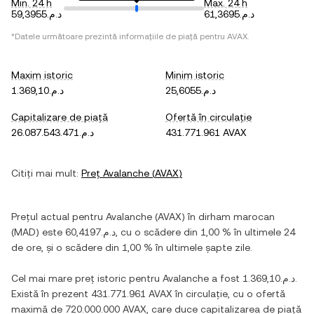
Min. 24 h
Max. 24 h
د.م.61,3695
د.م.59,3955
*Datele următoare prezintă informațiile de piață pentru
AVAX
.
Maxim istoric
Minim istoric
د.م.25,6055
د.م.1.369,10
Capitalizare de piață
Ofertă în circulație
د.م.26.087.543.471
431.771.961 AVAX
Citiți mai mult:
Preț
Avalanche
(
AVAX
)
Prețul actual pentru
Avalanche
(
AVAX
) în
dirham marocan
(
MAD
) este
د.م.60,4197
, cu
o scădere
din
1,00 %
în ultimele 24
de ore, și
o scădere
din
1,00 %
în ultimele șapte zile.
Cel mai mare preț istoric pentru
Avalanche
a fost
د.م.1.369,10
.
Există în prezent
431.771.961 AVAX
în circulație, cu o ofertă
maximă de
720.000.000 AVAX
, care duce capitalizarea de piață