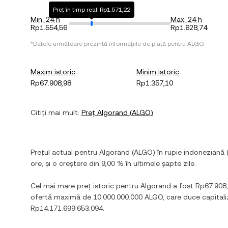
Preț în timp real: Rp1.571,22
Min. 24 h
Max. 24 h
Rp1.554,56
Rp1.628,74
*Datele următoare prezintă informațiile de piață pentru
ALGO
.
Maxim istoric
Minim istoric
Rp67.908,98
Rp1.357,10
Citiți mai mult:
Preț
Algorand
(
ALGO
)
Prețul actual pentru
Algorand
(
ALGO
) în
rupie indoneziană
ore, și
o creștere
din
9,00 %
în ultimele șapte zile.
Cel mai mare preț istoric pentru
Algorand
a fost
Rp67.908
ofertă maximă de
10.000.000.000 ALGO
, care duce capital
Rp14.171.699.653.094
.