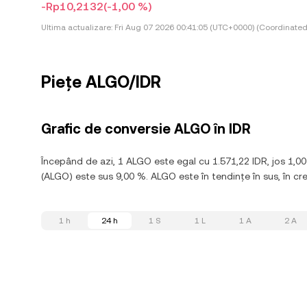
-Rp10,2132
(-1,00 %)
Ultima actualizare:
Fri Aug 07 2026 00:41:05 (UTC+0000) (Coordinated
Piețe ALGO/IDR
Grafic de conversie ALGO în IDR
Începând de azi, 1 ALGO este egal cu 1.571,22 IDR, jos 1,0
(ALGO) este sus 9,00 %. ALGO este în tendințe în sus, în cre
1 h
24 h
1 S
1 L
1 A
2 A