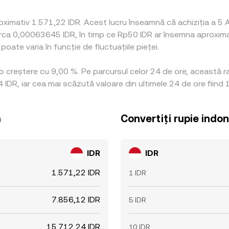
ximativ 1.571,22 IDR. Acest lucru înseamnă că achiziția a 5 A
 circa 0,00063645 IDR, în timp ce Rp50 IDR ar însemna aproxima
oate varia în funcție de fluctuațiile pieței.
a o creștere cu 9,00 %. Pe parcursul celor 24 de ore, această 
IDR, iar cea mai scăzută valoare din ultimele 24 de ore fiind 
ă
Convertiți rupie indo
IDR
IDR
1.571,22 IDR
1 IDR
7.856,12 IDR
5 IDR
15.712,24 IDR
10 IDR