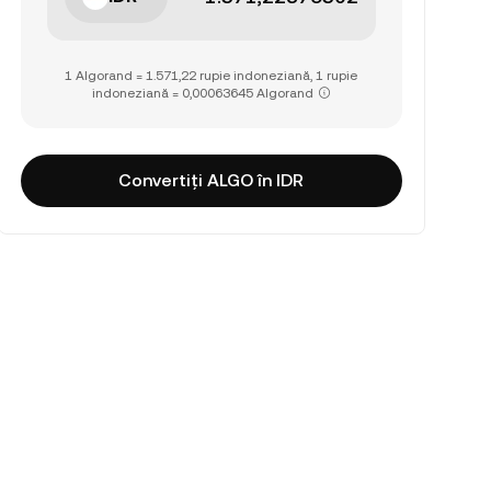
1 Algorand = 1.571,22 rupie indoneziană, 1 rupie
indoneziană = 0,00063645 Algorand
Convertiți ALGO în IDR