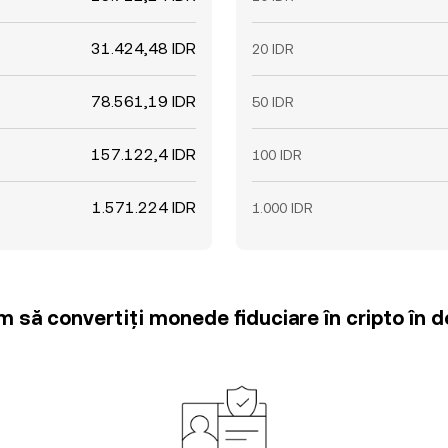
31.424,48 IDR
20 IDR
78.561,19 IDR
50 IDR
157.122,4 IDR
100 IDR
1.571.224 IDR
1.000 IDR
m să convertiți monede fiduciare în cripto în d