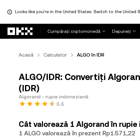
Looks like you're in the United States. Switch to the United S
Săriți la conținutul principal
Cumpărați criptomonedă
Depuneți
Acasă
Calculator
ALGO în IDR
ALGO/IDR: Convertiți Algoran
(IDR)
Algorand - rupie indoneziană
4,4
Cât valorează 1 Algorand în rupie
1 ALGO valorează în prezent Rp1.571,22