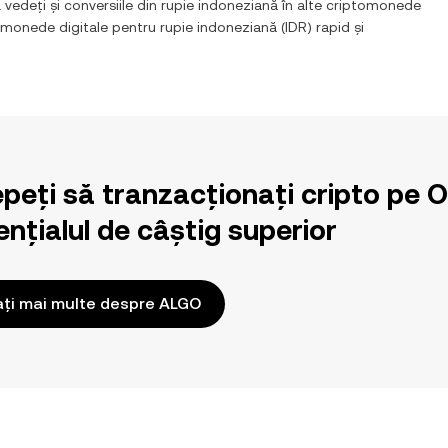
 vedeți și conversiile din
rupie indoneziană
în alte criptomonede
or monede digitale pentru
rupie indoneziană
(
IDR
) rapid și
epeți să tranzacționați cripto pe 
nțialul de câștig superior
ați mai multe despre ALGO