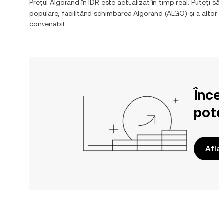
Prețul
Algorand
în
IDR
este actualizat în timp real. Puteți să
populare, facilitând schimbarea
Algorand
(
ALGO
) și a alt
convenabil.
Înc
pote
Afl