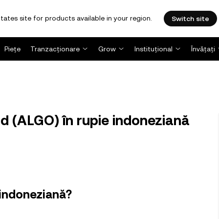
tates site for products available in your region.
Switch site
Piețe
Tranzacționare
Grow
Instituțional
Învățați
d (ALGO) în rupie indoneziană
 indoneziană?