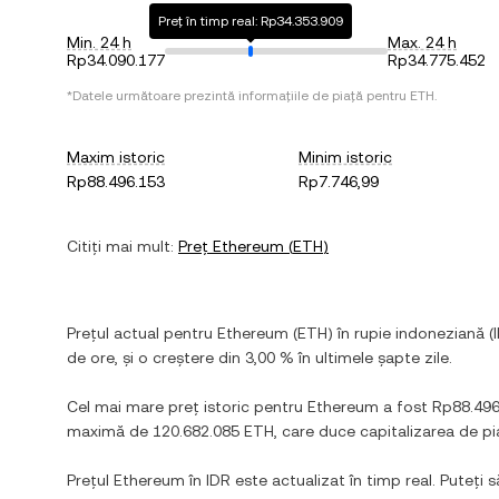
Preț în timp real: Rp34.353.909
Min. 24 h
Max. 24 h
Rp34.090.177
Rp34.775.452
*Datele următoare prezintă informațiile de piață pentru
ETH
.
Maxim istoric
Minim istoric
Rp88.496.153
Rp7.746,99
Citiți mai mult:
Preț
Ethereum
(
ETH
)
Prețul actual pentru
Ethereum
(
ETH
) în
rupie indoneziană
(
de ore, și
o creștere
din
3,00 %
în ultimele șapte zile.
Cel mai mare preț istoric pentru
Ethereum
a fost
Rp88.496
maximă de
120.682.085 ETH
, care duce capitalizarea de p
Prețul
Ethereum
în
IDR
este actualizat în timp real. Puteți s