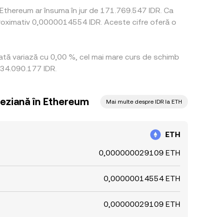
 Ethereum ar însuma în jur de 171.769.547 IDR. Ca
proximativ 0,0000014554 IDR. Aceste cifre oferă o
rată variază cu 0,00 %, cel mai mare curs de schimb
d 34.090.177 IDR.
neziană în Ethereum
Mai multe despre IDR la ETH
ETH
0,000000029109 ETH
0,00000014554 ETH
0,00000029109 ETH