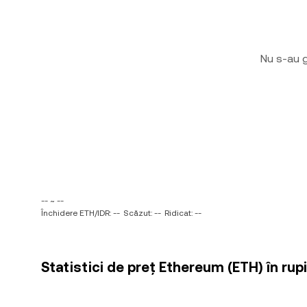
Nu s-au g
-- ~ --
Închidere ETH/IDR: --
Scăzut: --
Ridicat: --
Statistici de preț Ethereum (ETH) în rup