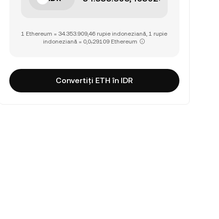
1 Ethereum = 34.353.909,46 rupie indoneziană, 1 rupie
indoneziană = 0,0₇29109 Ethereum
Convertiți ETH în IDR