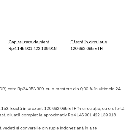
Capitalizare de piață
Ofertă în circulație
Rp4.145.901.422.139.918
120.682.085 ETH
IDR
) este
Rp34.353.909
, cu
o creștere
din
0,00 %
în ultimele 24
.153
. Există în prezent
120.682.085 ETH
în circulație, cu o ofertă
iață diluată complet la aproximativ
Rp4.145.901.422.139.918
.
ă vedeți și conversiile din
rupie indoneziană
în alte