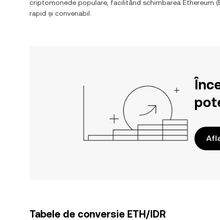
criptomonede populare, facilitând schimbarea
Ethereum
(
rapid și convenabil.
Înc
pote
Afl
Tabele de conversie ETH/IDR