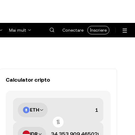
Mai mult
Conectare
Înscriere
Calculator cripto
ETH
IDR