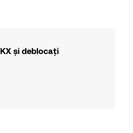
OKX și deblocați