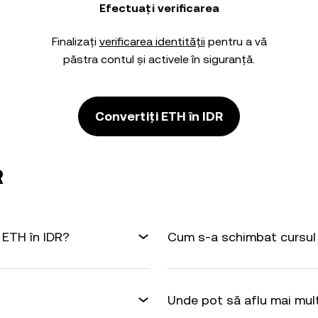
Efectuați verificarea
Finalizați
verificarea identității
pentru a vă
păstra contul și activele în siguranță.
Convertiți ETH în IDR
R
 ETH în IDR?
Cum s-a schimbat cursul 
Unde pot să aflu mai mul