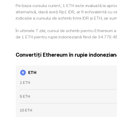
Pe baza cursului curent, 1 ETH este evaluată la apro
alternativă, dacă aveți Rp1 IDR, ar fi echivalentă c
indicație a cursului de schimb între IDR și ETH, iar sum
În ultimele 7 zile, cursul de schimb pentru Ethereum 
de 1 ETH pentru rupie indoneziană fiind de 34.775.452
Convertiți Ethereum în rupie indonezian
ETH
1 ETH
5 ETH
10 ETH