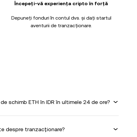
Începeți-vă experiența cripto în forță
Depuneți fonduri în contul dvs. și dați startul
aventurii de tranzacționare.
de schimb ETH în IDR în ultimele 24 de ore?
te despre tranzacționare?