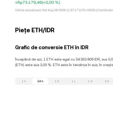
+Rp73.179,46
(+0,00 %)
Ultima actualizare:
Sat Aug 08 2026 11:37:17 (UTC+0000) (Coordinate
Piețe ETH/IDR
Grafic de conversie ETH în IDR
Începând de azi, 1 ETH este egal cu 34.353.909 IDR, sus 0
(ETH) este sus 3,00 %. ETH este în tendințe în sus, în crește
1 h
24 h
1 S
1 L
1 A
2 A