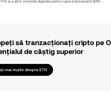
ETH
) și a altor monede digitale pentru
rupie indoneziană
(
IDR
)
epeți să tranzacționați cripto pe 
nțialul de câștig superior
ați mai multe despre ETH