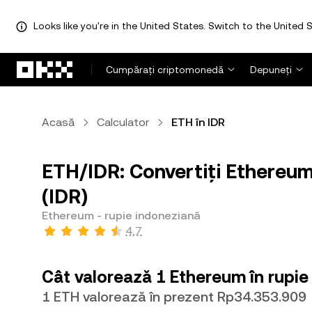
Looks like you're in the United States. Switch to the United S
Săriți la conținutul principal
Cumpărați criptomonedă
Depuneți
Acasă
Calculator
ETH în IDR
ETH/IDR: Convertiți Ethereum
(IDR)
Ethereum - rupie indoneziană
4,7
Cât valorează 1 Ethereum în rupie
1 ETH valorează în prezent Rp34.353.909