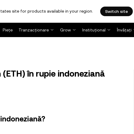
tates site for products available in your region.
Switch site
Piețe
Tranzacționare
Grow
Instituțional
Învățați
 (ETH) în rupie indoneziană
 indoneziană?