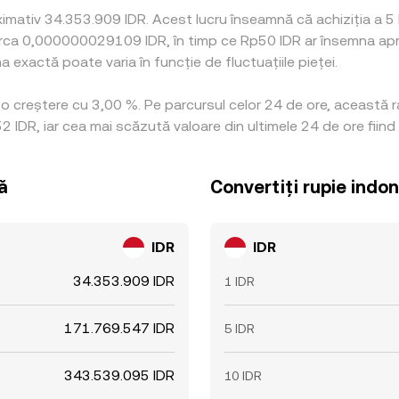
ximativ 34.353.909 IDR. Acest lucru înseamnă că achiziția a 5
u circa 0,000000029109 IDR, în timp ce Rp50 IDR ar însemna a
a exactă poate varia în funcție de fluctuațiile pieței.
a o creștere cu 3,00 %. Pe parcursul celor 24 de ore, această 
 IDR, iar cea mai scăzută valoare din ultimele 24 de ore fiin
ă
Convertiți rupie indo
IDR
IDR
34.353.909 IDR
1 IDR
171.769.547 IDR
5 IDR
343.539.095 IDR
10 IDR