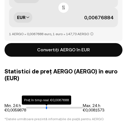
EUR
1 AERGO = 0,0067688 euro, 1 euro = 147,73 AERGO
Convertiți AERGO în EUR
Statistici de preț AERGO (AERGO) în euro
(EUR)
Preț în timp real: €0,0067688
Min. 24 h
Max. 24 h
€0,0059878
€0,0081573
*Datele următoare prezintă informațiile de piață pentru
AERGO
.