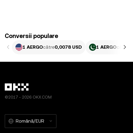
Conversii populare
1 AERGO
către
0,0078 USD
1 AERGO
către
2
©2017 - 2026 OKX.COM
Română/EUR