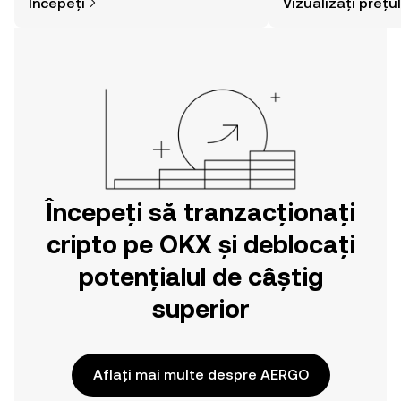
Începeți
Vizualizați prețul
cumpărare a activelor cripto este mai
simplă decât credeți. Dați startul
aventurii dvs. din aplicația mobilă OKX
sau chiar aici pe web.
Începeți să tranzacționați
cripto pe OKX și deblocați
potențialul de câștig
superior
Aflați mai multe despre AERGO