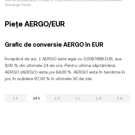
Ultima actualizare:
Fri Aug 07 2026 04:28:55 (UTC+0000) (Coordinated
Universal Time)
Piețe AERGO/EUR
Grafic de conversie AERGO în EUR
Începând de azi, 1 AERGO este egal cu 0,0067688 EUR, sus
8,00 % din ultimele 24 de ore. Pentru ultima săptămână,
AERGO (AERGO) este jos 64,00 %. AERGO este în tendințe în
jos, în scădere 67,00 % în ultimele 30 de zile.
1 h
24 h
1 S
1 L
1 A
2 A