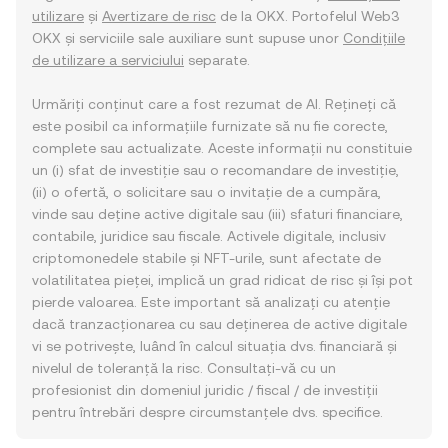
utilizare
și
Avertizare de risc
de la OKX. Portofelul Web3
OKX și serviciile sale auxiliare sunt supuse unor
Condițiile
de utilizare a serviciului
separate.
Urmăriți conținut care a fost rezumat de AI. Rețineți că
este posibil ca informațiile furnizate să nu fie corecte,
complete sau actualizate. Aceste informații nu constituie
un (i) sfat de investiție sau o recomandare de investiție,
(ii) o ofertă, o solicitare sau o invitație de a cumpăra,
vinde sau deține active digitale sau (iii) sfaturi financiare,
contabile, juridice sau fiscale. Activele digitale, inclusiv
criptomonedele stabile și NFT-urile, sunt afectate de
volatilitatea pieței, implică un grad ridicat de risc și își pot
pierde valoarea. Este important să analizați cu atenție
dacă tranzacționarea cu sau deținerea de active digitale
vi se potrivește, luând în calcul situația dvs. financiară și
nivelul de toleranță la risc. Consultați-vă cu un
profesionist din domeniul juridic / fiscal / de investiții
pentru întrebări despre circumstanțele dvs. specifice.