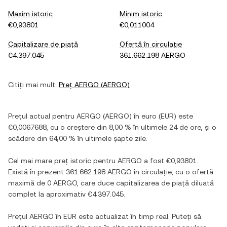
Maxim istoric
Minim istoric
€0,93801
€0,011004
Capitalizare de piață
Ofertă în circulație
€4.397.045
361.662.198 AERGO
Citiți mai mult:
Preț
AERGO
(
AERGO
)
Prețul actual pentru
AERGO
(
AERGO
) în
euro
(
EUR
) este
€0,0067688
, cu
o creștere
din
8,00 %
în ultimele 24 de ore, și
o
scădere
din
64,00 %
în ultimele șapte zile.
Cel mai mare preț istoric pentru
AERGO
a fost
€0,93801
.
Există în prezent
361.662.198 AERGO
în circulație, cu o ofertă
maximă de
0 AERGO
, care duce capitalizarea de piață diluată
complet la aproximativ
€4.397.045
.
Prețul
AERGO
în
EUR
este actualizat în timp real. Puteți să