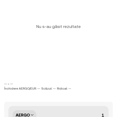
Nu s-au găsit rezultate
-- ~ --
Închidere AERGO/EUR: --
Scăzut: --
Ridicat: --
AERGO