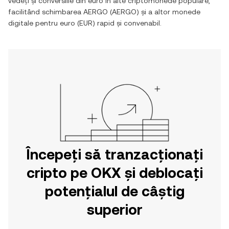
vedeți și conversiile din
euro
în alte criptomonede populare,
facilitând schimbarea
AERGO
(
AERGO
) și a altor monede
digitale pentru
euro
(
EUR
) rapid și convenabil.
Începeți să tranzacționați
cripto pe OKX și deblocați
potențialul de câștig
superior