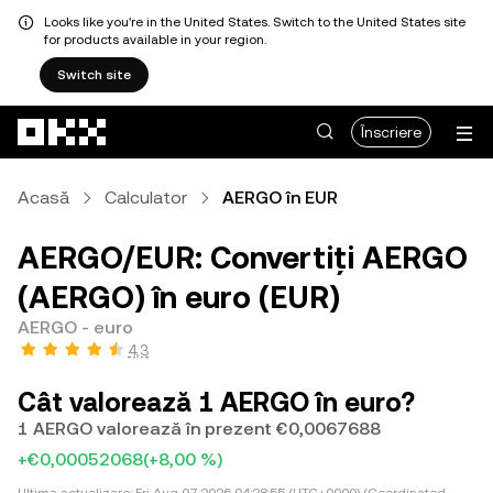
Looks like you're in the United States. Switch to the United States site
for products available in your region.
Switch site
Săriți la conținutul principal
Înscriere
Acasă
Calculator
AERGO în EUR
AERGO/EUR: Convertiți AERGO
(AERGO) în euro (EUR)
AERGO - euro
4,3
Cât valorează 1 AERGO în euro?
1 AERGO valorează în prezent €0,0067688
+€0,00052068
(+8,00 %)