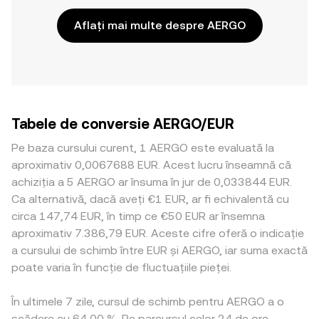
Aflați mai multe despre AERGO
Tabele de conversie AERGO/EUR
Pe baza cursului curent, 1 AERGO este evaluată la
aproximativ 0,0067688 EUR. Acest lucru înseamnă că
achiziția a 5 AERGO ar însuma în jur de 0,033844 EUR.
Ca alternativă, dacă aveți €1 EUR, ar fi echivalentă cu
circa 147,74 EUR, în timp ce €50 EUR ar însemna
aproximativ 7.386,79 EUR. Aceste cifre oferă o indicație
a cursului de schimb între EUR și AERGO, iar suma exactă
poate varia în funcție de fluctuațiile pieței.
În ultimele 7 zile, cursul de schimb pentru AERGO a o
scădere cu 64,00 %. Pe parcursul celor 24 de ore,