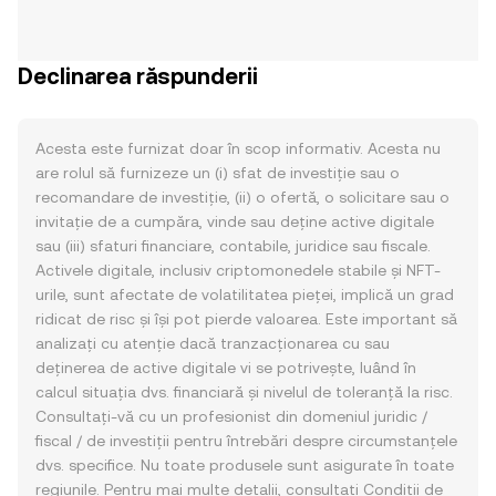
Declinarea răspunderii
Acesta este furnizat doar în scop informativ. Acesta nu
are rolul să furnizeze un (i) sfat de investiție sau o
recomandare de investiție, (ii) o ofertă, o solicitare sau o
invitație de a cumpăra, vinde sau deține active digitale
sau (iii) sfaturi financiare, contabile, juridice sau fiscale.
Activele digitale, inclusiv criptomonedele stabile și NFT-
urile, sunt afectate de volatilitatea pieței, implică un grad
ridicat de risc și își pot pierde valoarea. Este important să
analizați cu atenție dacă tranzacționarea cu sau
deținerea de active digitale vi se potrivește, luând în
calcul situația dvs. financiară și nivelul de toleranță la risc.
Consultați-vă cu un profesionist din domeniul juridic /
fiscal / de investiții pentru întrebări despre circumstanțele
dvs. specifice. Nu toate produsele sunt asigurate în toate
regiunile. Pentru mai multe detalii, consultați
Condiții de