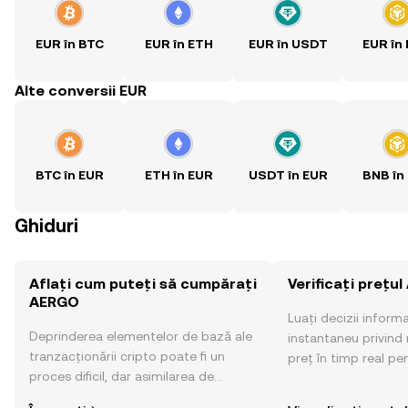
EUR în BTC
EUR în ETH
EUR în USDT
EUR în
Alte conversii EUR
BTC în EUR
ETH în EUR
USDT în EUR
BNB în
Ghiduri
Aflați cum puteți să cumpărați
Verificați prețu
AERGO
Luați decizii inform
Deprinderea elementelor de bază ale
instantaneu privind 
tranzacționării cripto poate fi un
preț în timp real p
proces dificil, dar asimilarea de
sentimentul comunităț
informații privind locul și modul de
altele.