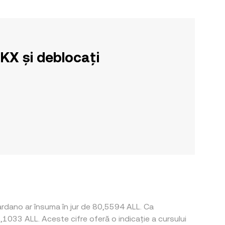
OKX și deblocați
ardano ar însuma în jur de 80,5594 ALL. Ca
,1033 ALL. Aceste cifre oferă o indicație a cursului