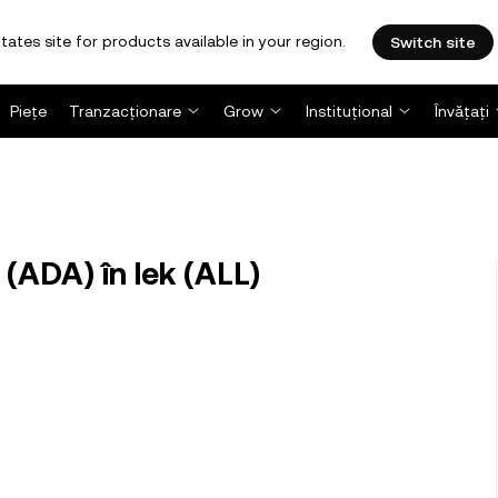
tates site for products available in your region.
Switch site
Piețe
Tranzacționare
Grow
Instituțional
Învățați
(ADA) în lek (ALL)