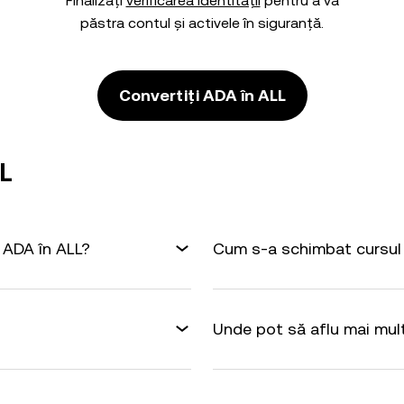
Finalizați
verificarea identității
pentru a vă
păstra contul și activele în siguranță.
Convertiți ADA în ALL
LL
 ADA în ALL?
Cum s-a schimbat cursul 
Unde pot să aflu mai mul