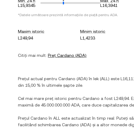
Min. 24 h
Max. 24 h
L15,9345
L16,3941
*Datele următoare prezintă informațiile de piață pentru
ADA
.
Maxim istoric
Minim istoric
L249,94
L1,4233
Citiți mai mult:
Preț
Cardano
(
ADA
)
Prețul actual pentru
Cardano
(
ADA
) în
lek
(
ALL
) este
L16,11
din
15,00 %
în ultimele șapte zile.
Cel mai mare preț istoric pentru
Cardano
a fost
L249,94
. 
maximă de
45.000.000.000 ADA
, care duce capitalizarea d
Prețul
Cardano
în
ALL
este actualizat în timp real. Puteți să
facilitând schimbarea
Cardano
(
ADA
) și a altor monede di