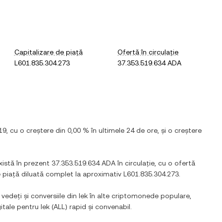
Capitalizare de piață
Ofertă în circulație
L601.835.304.273
37.353.519.634 ADA
19
, cu
o creștere
din
0,00 %
în ultimele 24 de ore, și
o creștere
Există în prezent
37.353.519.634 ADA
în circulație, cu o ofertă
e piață diluată complet la aproximativ
L601.835.304.273
.
 vedeți și conversiile din
lek
în alte criptomonede populare,
gitale pentru
lek
(
ALL
) rapid și convenabil.