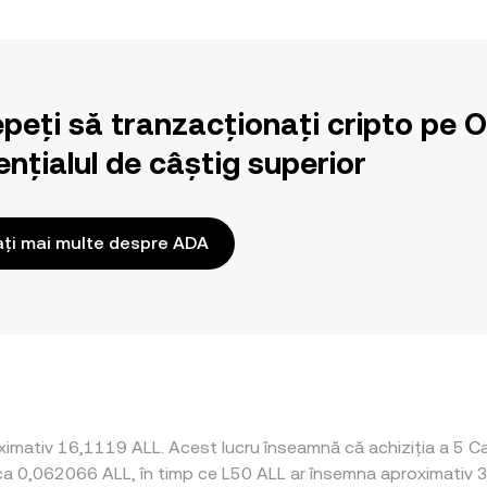
epeți să tranzacționați cripto pe 
nțialul de câștig superior
ați mai multe despre ADA
ximativ 16,1119 ALL. Acest lucru înseamnă că achiziția a 5 C
irca 0,062066 ALL, în timp ce L50 ALL ar însemna aproximativ 3