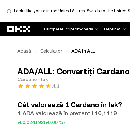
Looks like you're in the United States. Switch to the United S
Săriți la conținutul principal
Cumpărați criptomonedă
Depuneți
Acasă
Calculator
ADA în ALL
ADA/ALL: Convertiți Cardano 
Cardano - lek
4,3
Cât valorează 1 Cardano în lek?
1 ADA valorează în prezent L16,1119
+L0,024192
(+0,00 %)