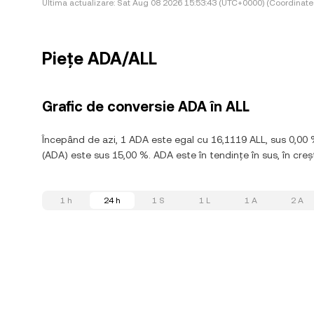
Ultima actualizare:
Sat Aug 08 2026 15:53:43 (UTC+0000) (Coordinate
Piețe ADA/ALL
Grafic de conversie ADA în ALL
Începând de azi, 1 ADA este egal cu 16,1119 ALL, sus 0,00
(ADA) este sus 15,00 %. ADA este în tendințe în sus, în creșt
1 h
24 h
1 S
1 L
1 A
2 A