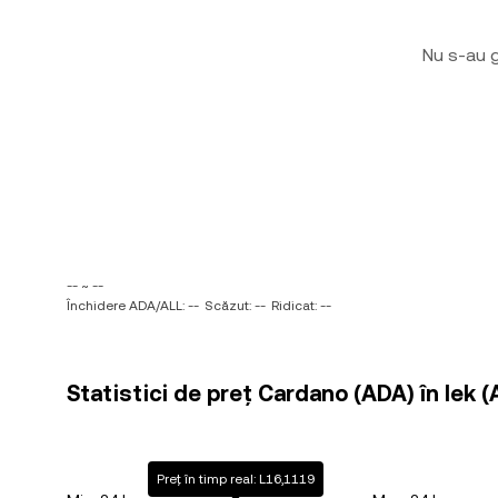
Nu s-au g
-- ~ --
Închidere ADA/ALL: --
Scăzut: --
Ridicat: --
Statistici de preț Cardano (ADA) în lek (
Preț în timp real: L16,1119