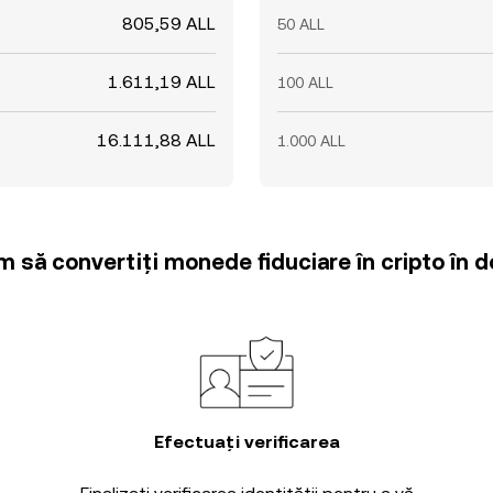
805,59 ALL
50 ALL
1.611,19 ALL
100 ALL
16.111,88 ALL
1.000 ALL
m să convertiți monede fiduciare în cripto în d
Efectuați verificarea