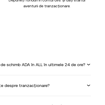
Depuneți fonduri în contul dvs. și dați startul
aventurii de tranzacționare.
de schimb ADA în ALL în ultimele 24 de ore?
te despre tranzacționare?