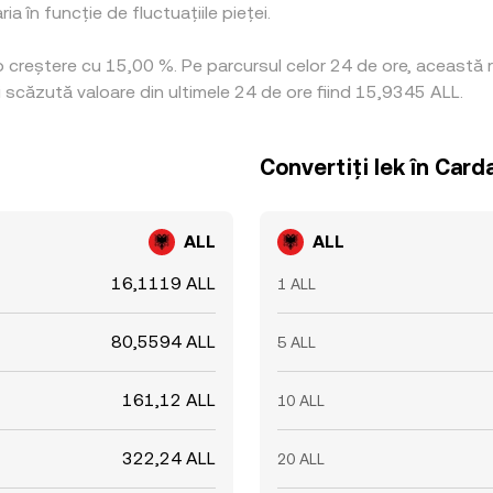
 în funcție de fluctuațiile pieței.
 o creștere cu 15,00 %. Pe parcursul celor 24 de ore, această
 scăzută valoare din ultimele 24 de ore fiind 15,9345 ALL.
Convertiți lek în Card
ALL
ALL
16,1119 ALL
1 ALL
80,5594 ALL
5 ALL
161,12 ALL
10 ALL
322,24 ALL
20 ALL