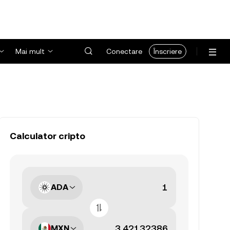
Mai mult
Conectare
Înscriere
Calculator cripto
ADA
MXN