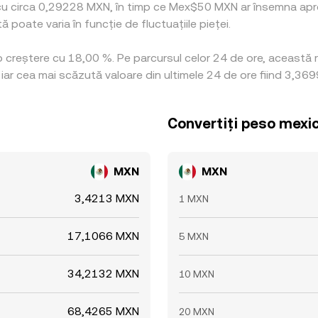
ă cu circa 0,29228 MXN, în timp ce Mex$50 MXN ar însemna apr
 poate varia în funcție de fluctuațiile pieței.
 o creștere cu 18,00 %. Pe parcursul celor 24 de ore, această
ar cea mai scăzută valoare din ultimele 24 de ore fiind 3,36
Convertiți peso mexi
MXN
MXN
3,4213 MXN
1 MXN
17,1066 MXN
5 MXN
34,2132 MXN
10 MXN
68,4265 MXN
20 MXN