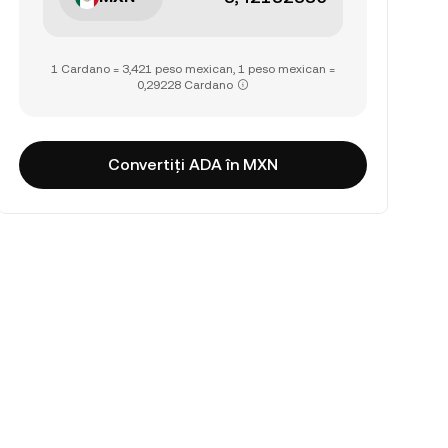
1 Cardano = 3,421 peso mexican, 1 peso mexican =
0,29228 Cardano
Convertiți ADA în MXN