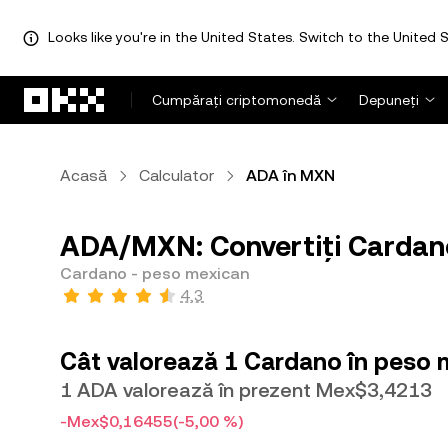
Looks like you're in the United States. Switch to the United S
Săriți la conținutul principal
Cumpărați criptomonedă
Depuneți
Acasă
Calculator
ADA în MXN
ADA/MXN: Convertiți Cardan
Cardano - peso mexican
4,3
Cât valorează 1 Cardano în peso 
1 ADA valorează în prezent Mex$3,4213
-Mex$0,16455
(-5,00 %)