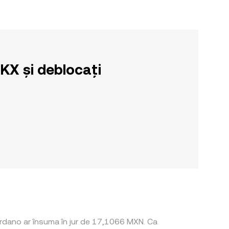
OKX și deblocați
ardano ar însuma în jur de 17,1066 MXN. Ca