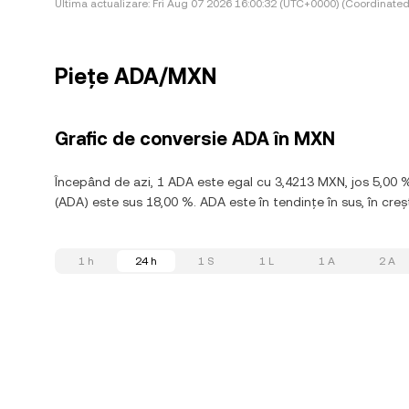
Ultima actualizare:
Fri Aug 07 2026 16:00:32 (UTC+0000) (Coordinated
Piețe ADA/MXN
Grafic de conversie ADA în MXN
Începând de azi, 1 ADA este egal cu 3,4213 MXN, jos 5,00 
(ADA) este sus 18,00 %. ADA este în tendințe în sus, în creșt
1 h
24 h
1 S
1 L
1 A
2 A