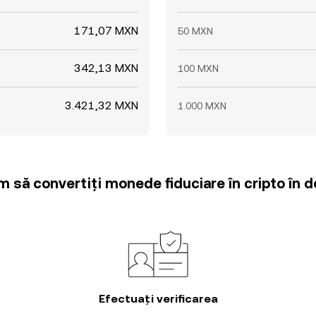
171,07 MXN
50 MXN
342,13 MXN
100 MXN
3.421,32 MXN
1.000 MXN
m să convertiți monede fiduciare în cripto în d
Efectuați verificarea