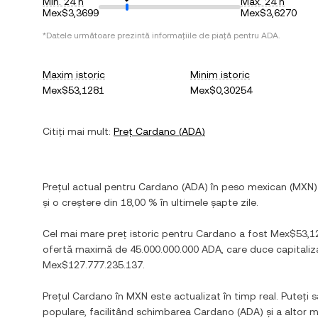
Min. 24 h
Max. 24 h
Mex$3,3699
Mex$3,6270
*Datele următoare prezintă informațiile de piață pentru
ADA
.
Maxim istoric
Minim istoric
Mex$53,1281
Mex$0,30254
Citiți mai mult:
Preț
Cardano
(
ADA
)
Prețul actual pentru
Cardano
(
ADA
) în
peso mexican
(
MXN
și
o creștere
din
18,00 %
în ultimele șapte zile.
Cel mai mare preț istoric pentru
Cardano
a fost
Mex$53,1
ofertă maximă de
45.000.000.000 ADA
, care duce capitali
Mex$127.777.235.137
.
Prețul
Cardano
în
MXN
este actualizat în timp real. Puteți s
populare, facilitând schimbarea
Cardano
(
ADA
) și a altor