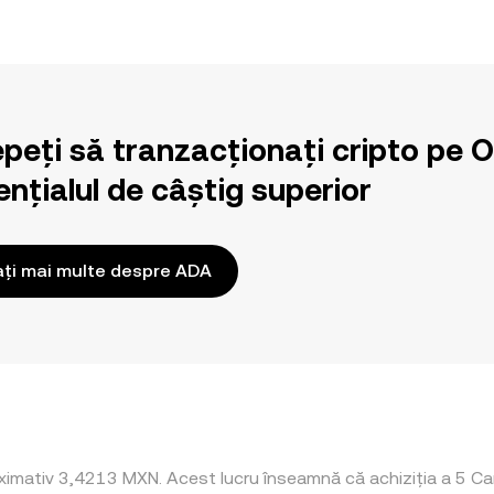
epeți să tranzacționați cripto pe 
nțialul de câștig superior
ați mai multe despre ADA
oximativ 3,4213 MXN. Acest lucru înseamnă că achiziția a 5 C