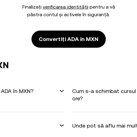
Finalizați
verificarea identității
pentru a vă
păstra contul și activele în siguranță.
Convertiți ADA în MXN
MXN
1 ADA în MXN?
Cum s-a schimbat cursul 
ore?
Unde pot să aflu mai mul