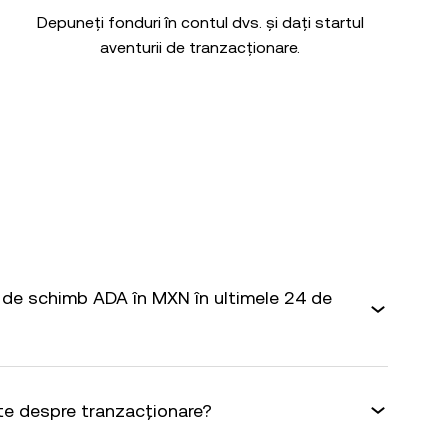
Depuneți fonduri în contul dvs. și dați startul
aventurii de tranzacționare.
de schimb ADA în MXN în ultimele 24 de
te despre tranzacționare?