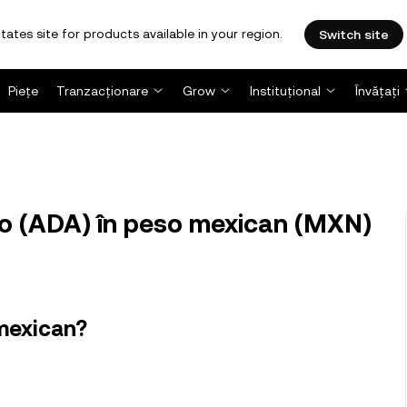
tates site for products available in your region.
Switch site
Piețe
Tranzacționare
Grow
Instituțional
Învățați
o (ADA) în peso mexican (MXN)
mexican?