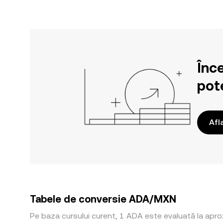
Înc
pote
Afl
Tabele de conversie ADA/MXN
Pe baza cursului curent, 1 ADA este evaluată la apr