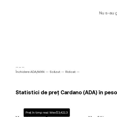
Nu s-au g
-- ~ --
Închidere ADA/MXN: --
Scăzut: --
Ridicat: --
Statistici de preț Cardano (ADA) în pe
Preț în timp real: Mex$3,4213