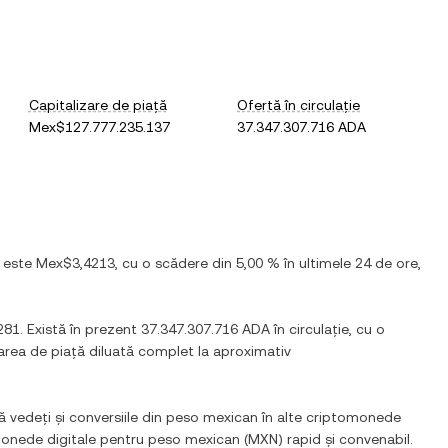
Capitalizare de piață
Ofertă în circulație
Mex$127.777.235.137
37.347.307.716 ADA
) este
Mex$3,4213
, cu
o scădere
din
5,00 %
în ultimele 24 de ore,
281
. Există în prezent
37.347.307.716 ADA
în circulație, cu o
zarea de piață diluată complet la aproximativ
ă vedeți și conversiile din
peso mexican
în alte criptomonede
 monede digitale pentru
peso mexican
(
MXN
) rapid și convenabil.