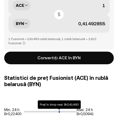
ACE
BYN
1 Fusionist = 0,41493 rublă belarusă, 1 rublă belarusă = 2,410
Fusionist
Convertiți ACE în BYN
Statistici de preț Fusionist (ACE) în rublă
belarusă (BYN)
Preț în timp real: Br0,41493
Min. 24 h
Max. 24 h
Br0,22400
Br0,50941