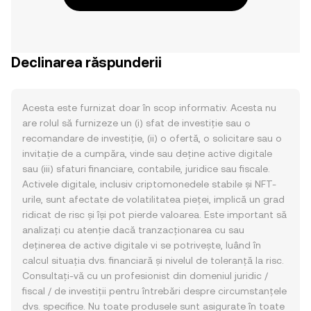
Declinarea răspunderii
Acesta este furnizat doar în scop informativ. Acesta nu
are rolul să furnizeze un (i) sfat de investiție sau o
recomandare de investiție, (ii) o ofertă, o solicitare sau o
invitație de a cumpăra, vinde sau deține active digitale
sau (iii) sfaturi financiare, contabile, juridice sau fiscale.
Activele digitale, inclusiv criptomonedele stabile și NFT-
urile, sunt afectate de volatilitatea pieței, implică un grad
ridicat de risc și își pot pierde valoarea. Este important să
analizați cu atenție dacă tranzacționarea cu sau
deținerea de active digitale vi se potrivește, luând în
calcul situația dvs. financiară și nivelul de toleranță la risc.
Consultați-vă cu un profesionist din domeniul juridic /
fiscal / de investiții pentru întrebări despre circumstanțele
dvs. specifice. Nu toate produsele sunt asigurate în toate