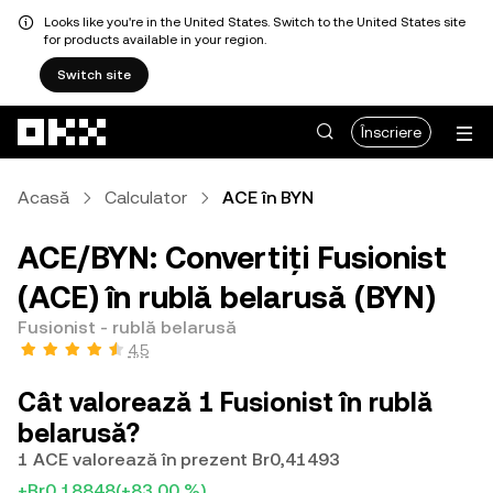
Looks like you're in the United States. Switch to the United States site
for products available in your region.
Switch site
Săriți la conținutul principal
Înscriere
Acasă
Calculator
ACE în BYN
ACE/BYN: Convertiți Fusionist
(ACE) în rublă belarusă (BYN)
Fusionist - rublă belarusă
4,5
Cât valorează 1 Fusionist în rublă
belarusă?
1 ACE valorează în prezent Br0,41493
+Br0,18848
(+83,00 %)