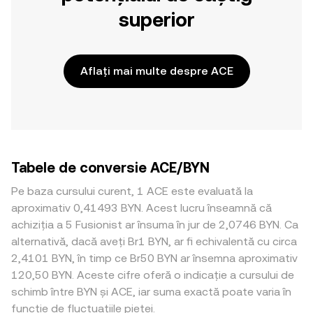
superior
Aflați mai multe despre ACE
Tabele de conversie ACE/BYN
Pe baza cursului curent, 1 ACE este evaluată la
aproximativ 0,41493 BYN. Acest lucru înseamnă că
achiziția a 5 Fusionist ar însuma în jur de 2,0746 BYN. Ca
alternativă, dacă aveți Br1 BYN, ar fi echivalentă cu circa
2,4101 BYN, în timp ce Br50 BYN ar însemna aproximativ
120,50 BYN. Aceste cifre oferă o indicație a cursului de
schimb între BYN și ACE, iar suma exactă poate varia în
funcție de fluctuațiile pieței.