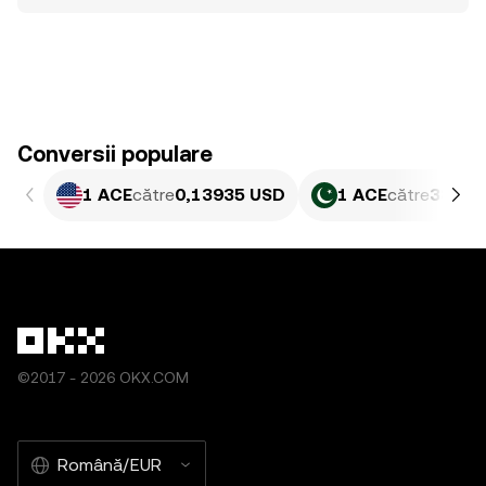
Conversii populare
1 ACE
către
0,13935 USD
1 ACE
către
38,74
©2017 - 2026 OKX.COM
Română/EUR