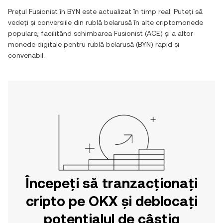
Prețul
Fusionist
în
BYN
este actualizat în timp real. Puteți să
vedeți și conversiile din
rublă belarusă
în alte criptomonede
populare, facilitând schimbarea
Fusionist
(
ACE
) și a altor
monede digitale pentru
rublă belarusă
(
BYN
) rapid și
convenabil.
Începeți să tranzacționați
cripto pe OKX și deblocați
potențialul de câștig