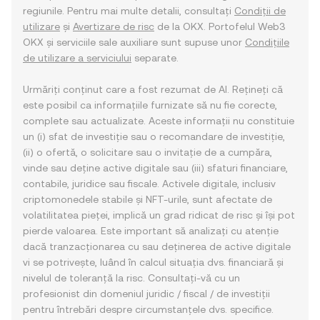
regiunile. Pentru mai multe detalii, consultați
Condiții de
utilizare
și
Avertizare de risc
de la OKX. Portofelul Web3
OKX și serviciile sale auxiliare sunt supuse unor
Condițiile
de utilizare a serviciului
separate.
Urmăriți conținut care a fost rezumat de AI. Rețineți că
este posibil ca informațiile furnizate să nu fie corecte,
complete sau actualizate. Aceste informații nu constituie
un (i) sfat de investiție sau o recomandare de investiție,
(ii) o ofertă, o solicitare sau o invitație de a cumpăra,
vinde sau deține active digitale sau (iii) sfaturi financiare,
contabile, juridice sau fiscale. Activele digitale, inclusiv
criptomonedele stabile și NFT-urile, sunt afectate de
volatilitatea pieței, implică un grad ridicat de risc și își pot
pierde valoarea. Este important să analizați cu atenție
dacă tranzacționarea cu sau deținerea de active digitale
vi se potrivește, luând în calcul situația dvs. financiară și
nivelul de toleranță la risc. Consultați-vă cu un
profesionist din domeniul juridic / fiscal / de investiții
pentru întrebări despre circumstanțele dvs. specifice.