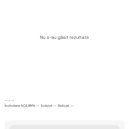
Nu s-au găsit rezultate
-- ~ --
Închidere ACE/BYN: --
Scăzut: --
Ridicat: --