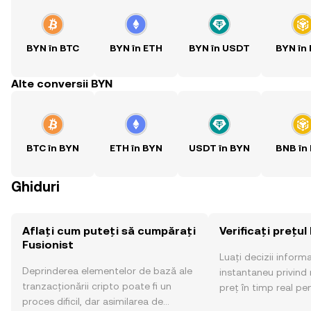
BYN în BTC
BYN în ETH
BYN în USDT
BYN în
Alte conversii BYN
BTC în BYN
ETH în BYN
USDT în BYN
BNB în
Ghiduri
Aflați cum puteți să cumpărați
Verificați prețul
Fusionist
Luați decizii inform
Deprinderea elementelor de bază ale
instantaneu privind 
tranzacționării cripto poate fi un
preț în timp real pen
proces dificil, dar asimilarea de
sentimentul comunităț