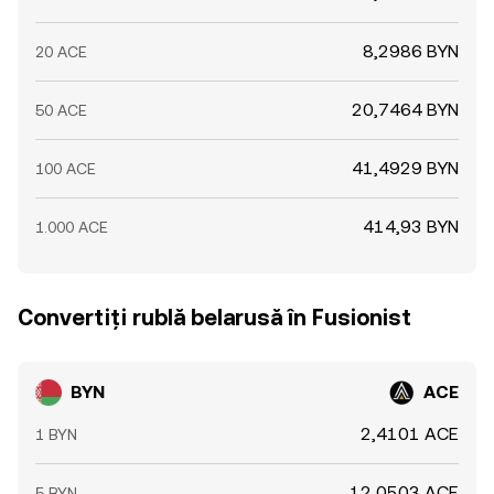
8,2986 BYN
20 ACE
20,7464 BYN
50 ACE
41,4929 BYN
100 ACE
414,93 BYN
1.000 ACE
Convertiți rublă belarusă în Fusionist
BYN
ACE
2,4101 ACE
1 BYN
12,0503 ACE
5 BYN