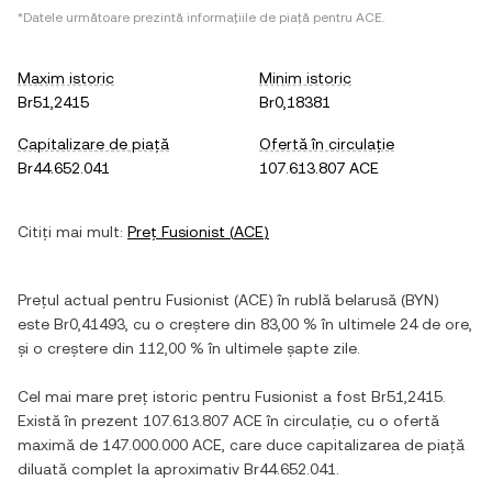
*Datele următoare prezintă informațiile de piață pentru
ACE
.
Maxim istoric
Minim istoric
Br51,2415
Br0,18381
Capitalizare de piață
Ofertă în circulație
Br44.652.041
107.613.807 ACE
Citiți mai mult:
Preț
Fusionist
(
ACE
)
Prețul actual pentru
Fusionist
(
ACE
) în
rublă belarusă
(
BYN
)
este
Br0,41493
, cu
o creștere
din
83,00 %
în ultimele 24 de ore,
și
o creștere
din
112,00 %
în ultimele șapte zile.
Cel mai mare preț istoric pentru
Fusionist
a fost
Br51,2415
.
Există în prezent
107.613.807 ACE
în circulație, cu o ofertă
maximă de
147.000.000 ACE
, care duce capitalizarea de piață
diluată complet la aproximativ
Br44.652.041
.