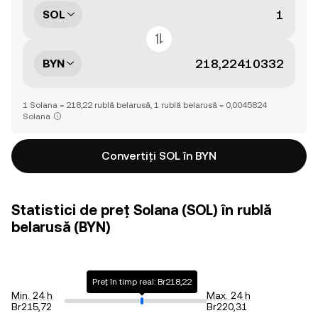
SOL
BYN
1 Solana = 218,22 rublă belarusă, 1 rublă belarusă = 0,0045824
Solana
Convertiți SOL în BYN
Statistici de preț Solana (SOL) în rublă
belarusă (BYN)
Preț în timp real: Br218,22
Min. 24 h
Max. 24 h
Br215,72
Br220,31