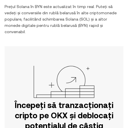
Prețul
Solana
în
BYN
este actualizat în timp real. Puteți să
vedeți și conversiile din
rublă belarusă
în alte criptomonede
populare, facilitând schimbarea
Solana
(
SOL
) și a altor
monede digitale pentru
rublă belarusă
(
BYN
) rapid și
convenabil.
Începeți să tranzacționați
cripto pe OKX și deblocați
potențialul de câștig