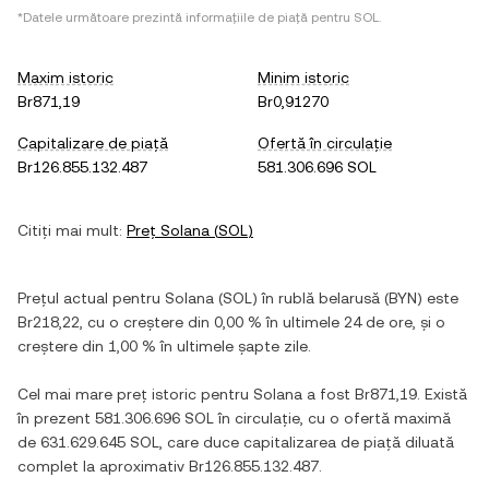
*Datele următoare prezintă informațiile de piață pentru
SOL
.
Maxim istoric
Minim istoric
Br871,19
Br0,91270
Capitalizare de piață
Ofertă în circulație
Br126.855.132.487
581.306.696 SOL
Citiți mai mult:
Preț
Solana
(
SOL
)
Prețul actual pentru
Solana
(
SOL
) în
rublă belarusă
(
BYN
) este
Br218,22
, cu
o creștere
din
0,00 %
în ultimele 24 de ore, și
o
creștere
din
1,00 %
în ultimele șapte zile.
Cel mai mare preț istoric pentru
Solana
a fost
Br871,19
. Există
în prezent
581.306.696 SOL
în circulație, cu o ofertă maximă
de
631.629.645 SOL
, care duce capitalizarea de piață diluată
complet la aproximativ
Br126.855.132.487
.