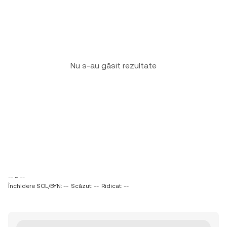
Nu s-au găsit rezultate
-- ~ --
Închidere SOL/BYN: --
Scăzut: --
Ridicat: --