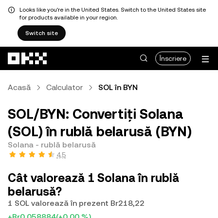
Looks like you're in the United States. Switch to the United States site
for products available in your region.
Switch site
Săriți la conținutul principal
Înscriere
Acasă
Calculator
SOL în BYN
SOL/BYN: Convertiți Solana
(SOL) în rublă belarusă (BYN)
Solana - rublă belarusă
4,5
Cât valorează 1 Solana în rublă
belarusă?
1 SOL valorează în prezent Br218,22
+Br0,058884
(+0,00 %)