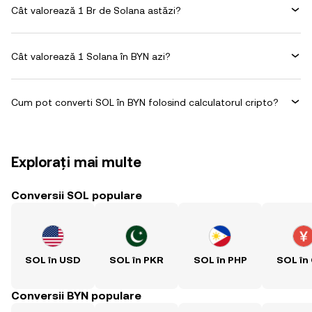
Cât valorează 1 Br de Solana astăzi?
Cât valorează 1 Solana în BYN azi?
Cum pot converti SOL în BYN folosind calculatorul cripto?
Explorați mai multe
Conversii SOL populare
SOL în USD
SOL în PKR
SOL în PHP
SOL în
Conversii BYN populare