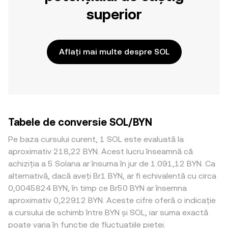
superior
Aflați mai multe despre SOL
Tabele de conversie SOL/BYN
Pe baza cursului curent, 1 SOL este evaluată la
aproximativ 218,22 BYN. Acest lucru înseamnă că
achiziția a 5 Solana ar însuma în jur de 1.091,12 BYN. Ca
alternativă, dacă aveți Br1 BYN, ar fi echivalentă cu circa
0,0045824 BYN, în timp ce Br50 BYN ar însemna
aproximativ 0,22912 BYN. Aceste cifre oferă o indicație
a cursului de schimb între BYN și SOL, iar suma exactă
poate varia în funcție de fluctuațiile pieței.