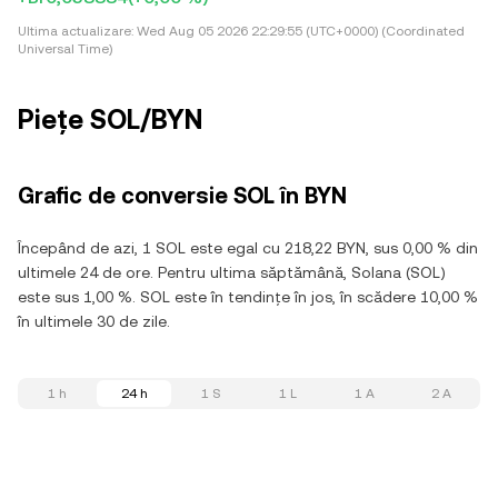
Ultima actualizare:
Wed Aug 05 2026 22:29:55 (UTC+0000) (Coordinated
Universal Time)
Piețe SOL/BYN
Grafic de conversie SOL în BYN
Începând de azi, 1 SOL este egal cu 218,22 BYN, sus 0,00 % din
ultimele 24 de ore. Pentru ultima săptămână, Solana (SOL)
este sus 1,00 %. SOL este în tendințe în jos, în scădere 10,00 %
în ultimele 30 de zile.
1 h
24 h
1 S
1 L
1 A
2 A