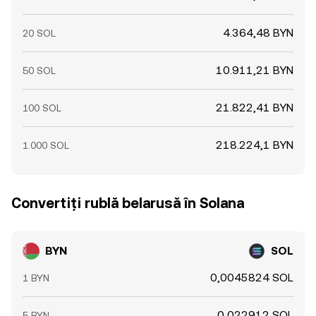
4.364,48 BYN
20 SOL
10.911,21 BYN
50 SOL
21.822,41 BYN
100 SOL
218.224,1 BYN
1.000 SOL
Convertiți rublă belarusă în Solana
BYN
SOL
0,0045824 SOL
1 BYN
0,022912 SOL
5 BYN