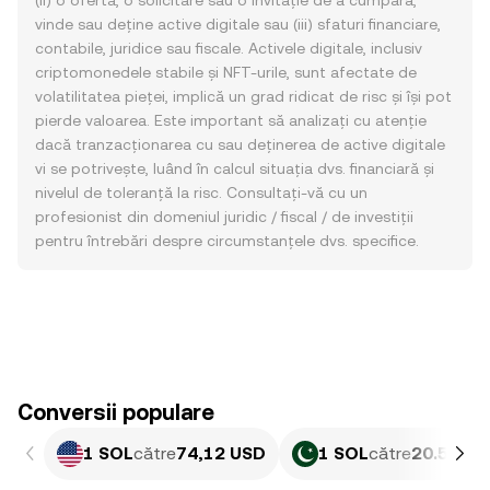
(ii) o ofertă, o solicitare sau o invitație de a cumpăra,
vinde sau deține active digitale sau (iii) sfaturi financiare,
contabile, juridice sau fiscale. Activele digitale, inclusiv
criptomonedele stabile și NFT-urile, sunt afectate de
volatilitatea pieței, implică un grad ridicat de risc și își pot
pierde valoarea. Este important să analizați cu atenție
dacă tranzacționarea cu sau deținerea de active digitale
vi se potrivește, luând în calcul situația dvs. financiară și
nivelul de toleranță la risc. Consultați-vă cu un
profesionist din domeniul juridic / fiscal / de investiții
pentru întrebări despre circumstanțele dvs. specifice.
Conversii populare
1 SOL
către
74,12 USD
1 SOL
către
20.586,8