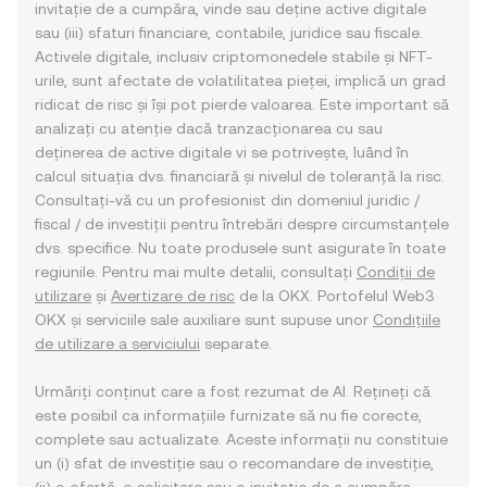
invitație de a cumpăra, vinde sau deține active digitale
sau (iii) sfaturi financiare, contabile, juridice sau fiscale.
Activele digitale, inclusiv criptomonedele stabile și NFT-
urile, sunt afectate de volatilitatea pieței, implică un grad
ridicat de risc și își pot pierde valoarea. Este important să
analizați cu atenție dacă tranzacționarea cu sau
deținerea de active digitale vi se potrivește, luând în
calcul situația dvs. financiară și nivelul de toleranță la risc.
Consultați-vă cu un profesionist din domeniul juridic /
fiscal / de investiții pentru întrebări despre circumstanțele
dvs. specifice. Nu toate produsele sunt asigurate în toate
regiunile. Pentru mai multe detalii, consultați
Condiții de
utilizare
și
Avertizare de risc
de la OKX. Portofelul Web3
OKX și serviciile sale auxiliare sunt supuse unor
Condițiile
de utilizare a serviciului
separate.
Urmăriți conținut care a fost rezumat de AI. Rețineți că
este posibil ca informațiile furnizate să nu fie corecte,
complete sau actualizate. Aceste informații nu constituie
un (i) sfat de investiție sau o recomandare de investiție,