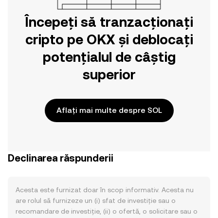
Începeți să tranzacționați
cripto pe OKX și deblocați
potențialul de câștig
superior
Aflați mai multe despre SOL
Declinarea răspunderii
Acesta este furnizat doar în scop informativ. Acesta nu
are rolul să furnizeze un (i) sfat de investiție sau o
recomandare de investiție, (ii) o ofertă, o solicitare sau o