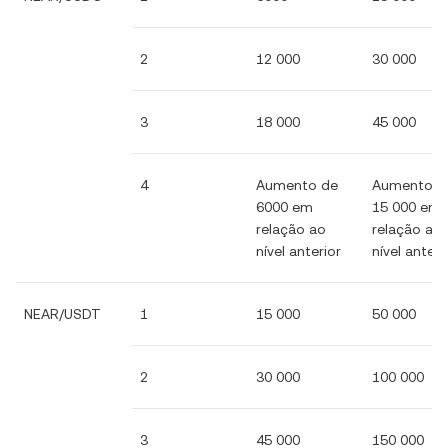
2
12 000
30 000
3
18 000
45 000
4
Aumento de
Aumento d
6000 em
15 000 em
relação ao
relação ao
nível anterior
nível anteri
NEAR/USDT
1
15 000
50 000
2
30 000
100 000
3
45 000
150 000