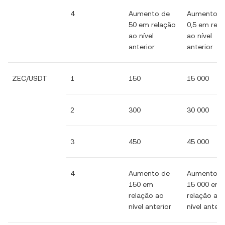
4
Aumento de
Aumento d
50 em relação
0,5 em rel
ao nível
ao nível
anterior
anterior
ZEC/USDT
1
150
15 000
2
300
30 000
3
450
45 000
4
Aumento de
Aumento d
150 em
15 000 em
relação ao
relação ao
nível anterior
nível anteri