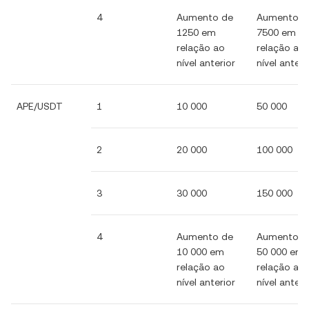
4
Aumento de
Aumento d
1250 em
7500 em
relação ao
relação ao
nível anterior
nível anteri
APE/USDT
1
10 000
50 000
2
20 000
100 000
3
30 000
150 000
4
Aumento de
Aumento d
10 000 em
50 000 em
relação ao
relação ao
nível anterior
nível anteri