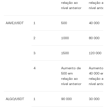
relação ao
relação ao
nível anterior
nível anteri
AAVE/USDT
1
500
40 000
2
1000
80 000
3
1500
120 000
4
Aumento de
Aumento d
500 em
40 000 em
relação ao
relação ao
nível anterior
nível anteri
ALGO/USDT
1
90 000
30 000