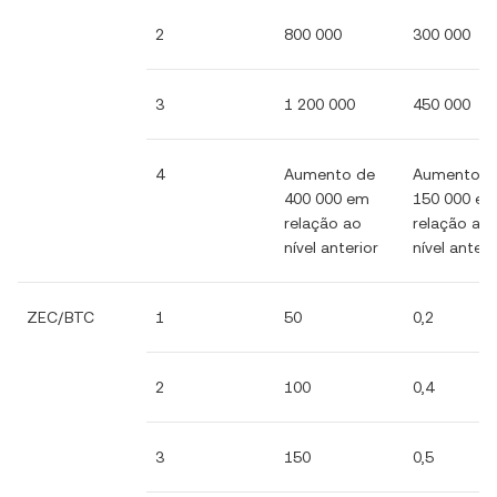
2
800 000
300 000
3
1 200 000
450 000
4
Aumento de
Aumento d
400 000 em
150 000 e
relação ao
relação ao
nível anterior
nível anteri
ZEC/BTC
1
50
0,2
2
100
0,4
3
150
0,5