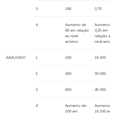
3
195
0,75
4
Aumento de
Aumento d
65 em relação
0,25 em
ao nível
relação ao
anterior
nível anteri
AAVE/USDC
1
200
15 000
2
400
30 000
3
600
45 000
4
Aumento de
Aumento d
200 em
15 000 em