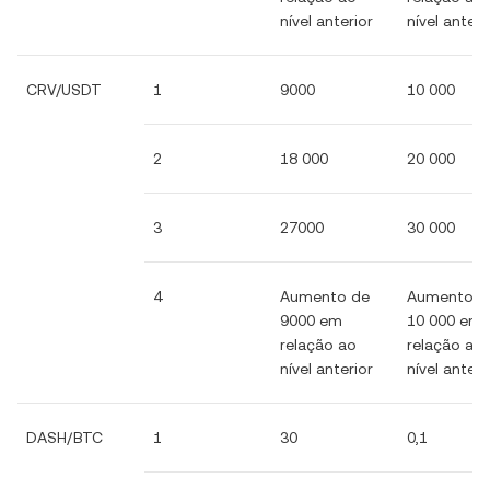
nível anterior
nível anteri
CRV/USDT
1
9000
10 000
2
18 000
20 000
3
27000
30 000
4
Aumento de
Aumento d
9000 em
10 000 em
relação ao
relação ao
nível anterior
nível anteri
DASH/BTC
1
30
0,1