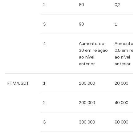
2
60
0,2
3
90
1
4
Aumento de
Aumento d
30 em relação
0,5 em rel
ao nível
ao nível
anterior
anterior
FTM/USDT
1
100 000
20 000
2
200 000
40 000
3
300 000
60 000