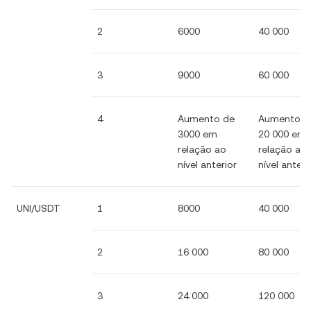
2
6000
40 000
3
9000
60 000
4
Aumento de
Aumento d
3000 em
20 000 em
relação ao
relação ao
nível anterior
nível anteri
UNI/USDT
1
8000
40 000
2
16 000
80 000
3
24 000
120 000