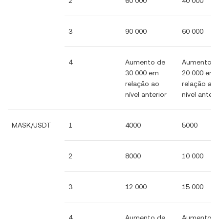
2
60 000
40 000
3
90 000
60 000
4
Aumento de
Aumento d
30 000 em
20 000 em
relação ao
relação ao
nível anterior
nível anteri
MASK/USDT
1
4000
5000
2
8000
10 000
3
12 000
15 000
4
Aumento de
Aumento d