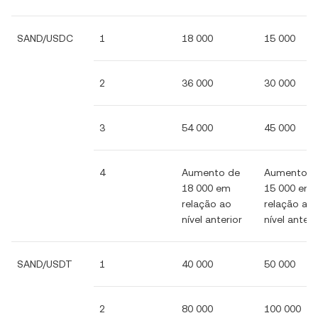
SAND/USDC
1
18 000
15 000
2
36 000
30 000
3
54 000
45 000
4
Aumento de
Aumento d
18 000 em
15 000 em
relação ao
relação ao
nível anterior
nível anteri
SAND/USDT
1
40 000
50 000
2
80 000
100 000