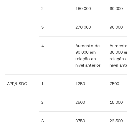
2
180 000
60 000
3
270 000
90 000
4
Aumento de
Aumento d
90 000 em
30 000 em
relação ao
relação ao
nível anterior
nível anteri
APE/USDC
1
1250
7500
2
2500
15 000
3
3750
22 500