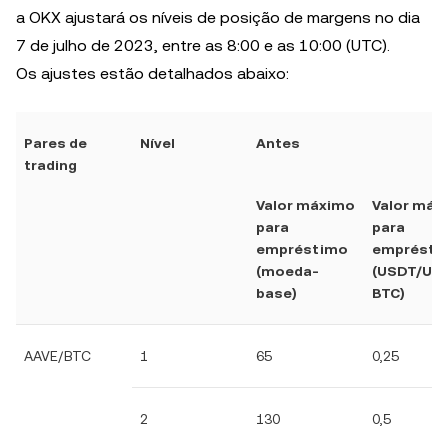
a OKX ajustará os níveis de posição de margens no dia
7 de julho de 2023, entre as 8:00 e as 10:00 (UTC).
Os ajustes estão detalhados abaixo:
Pares de
Nível
Antes
trading
Valor máximo
Valor máx
para
para
empréstimo
emprésti
(moeda-
(USDT/US
base)
BTC)
AAVE/BTC
1
65
0,25
2
130
0,5