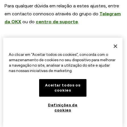
Para qualquer dúvida em relação a estes ajustes, entre
em contacto connosco através do grupo do
Telegram
da OKX
ou do
centro de suporte
.
OKX
3 de julho de 2023
Ao clicar em "Aceitar todos os cookies", concorda com o
armazenamento de cookies no seu dispositivo para melhorar
a navegação no site, analisar a utilização do site e ajudar
nas nossas iniciativas de marketing.
Descarrega a aplicação da OKX para iOS, Android,
macOS e Windows >>>
Aceitar todos os
cookies
Segue-nos no X (anteriormente Twitter) >>>
Definições de
cookies
Junta-te a nós no Telegram >>>