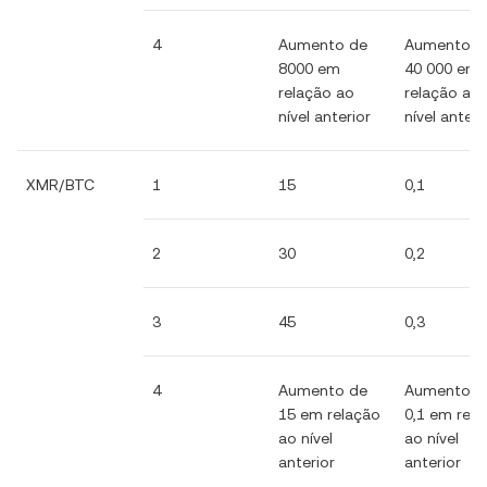
4
Aumento de
Aumento d
8000 em
40 000 em
relação ao
relação ao
nível anterior
nível anteri
XMR/BTC
1
15
0,1
2
30
0,2
3
45
0,3
4
Aumento de
Aumento d
15 em relação
0,1 em rel
ao nível
ao nível
anterior
anterior