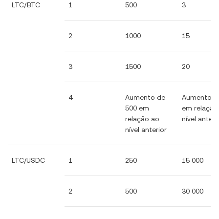
LTC/BTC
1
500
3
2
1000
15
3
1500
20
4
Aumento de
Aumento d
500 em
em relação
relação ao
nível anteri
nível anterior
LTC/USDC
1
250
15 000
2
500
30 000