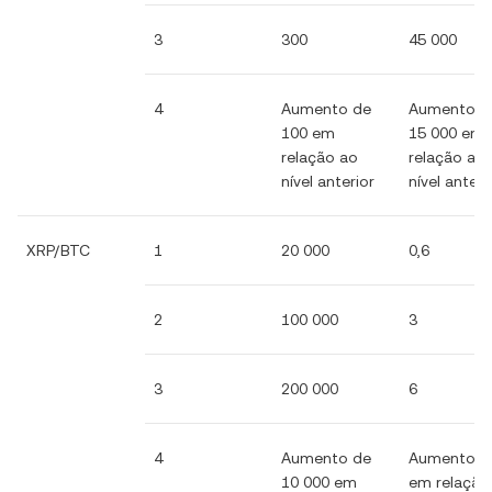
3
300
45 000
4
Aumento de
Aumento d
100 em
15 000 em
relação ao
relação ao
nível anterior
nível anteri
XRP/BTC
1
20 000
0,6
2
100 000
3
3
200 000
6
4
Aumento de
Aumento d
10 000 em
em relação