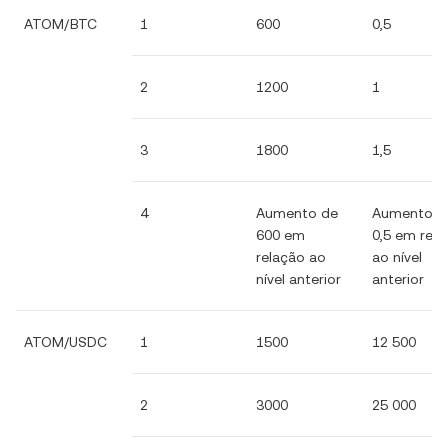
ATOM/BTC
1
600
0,5
2
1200
1
3
1800
1,5
4
Aumento de
Aumento d
600 em
0,5 em rel
relação ao
ao nível
nível anterior
anterior
ATOM/USDC
1
1500
12 500
2
3000
25 000