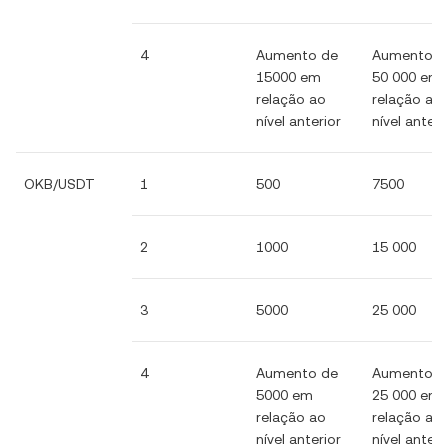
4
Aumento de
Aumento d
15000 em
50 000 em
relação ao
relação ao
nível anterior
nível anteri
OKB/USDT
1
500
7500
2
1000
15 000
3
5000
25 000
4
Aumento de
Aumento d
5000 em
25 000 em
relação ao
relação ao
nível anterior
nível anteri