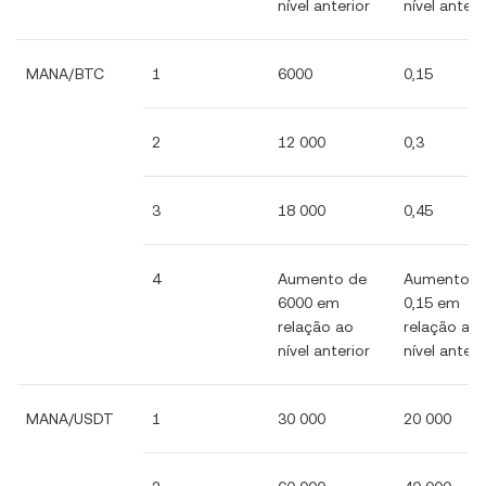
nível anterior
nível anteri
MANA/BTC
1
6000
0,15
2
12 000
0,3
3
18 000
0,45
4
Aumento de
Aumento d
6000 em
0,15 em
relação ao
relação ao
nível anterior
nível anteri
MANA/USDT
1
30 000
20 000