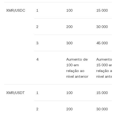
XMR/USDC
1
100
15 000
2
200
30 000
3
300
45 000
4
Aumento de
Aumento d
100 em
15 000 em
relação ao
relação ao
nível anterior
nível anteri
XMR/USDT
1
100
15 000
2
200
30 000