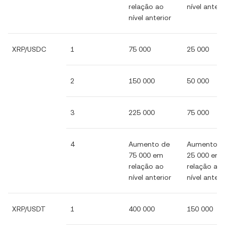
relação ao
nível anteri
nível anterior
XRP/USDC
1
75 000
25 000
2
150 000
50 000
3
225 000
75 000
4
Aumento de
Aumento d
75 000 em
25 000 em
relação ao
relação ao
nível anterior
nível anteri
XRP/USDT
1
400 000
150 000