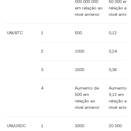
000 000 000
50 000 em
em relação ao
relação ao
nível anterior
nível anteri
UNI/BTC
1
500
0,12
2
1000
0,24
3
1500
0,36
4
Aumento de
Aumento d
500 em
0,12 em
relação ao
relação ao
nível anterior
nível anteri
UNI/USDC
1
3000
20 000