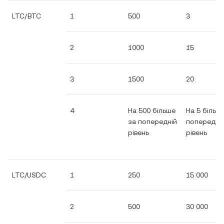
LTC/BTC
1
500
3
2
1000
15
3
1500
20
4
На 500 більше
На 5 більш
за попередній
попередні
рівень
рівень
LTC/USDC
1
250
15 000
2
500
30 000