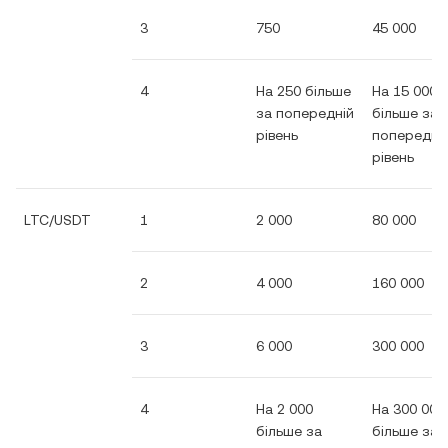
3
750
45 000
4
На 250 більше
На 15 000
за попередній
більше за
рівень
попередні
рівень
LTC/USDT
1
2 000
80 000
2
4 000
160 000
3
6 000
300 000
4
На 2 000
На 300 000
більше за
більше за