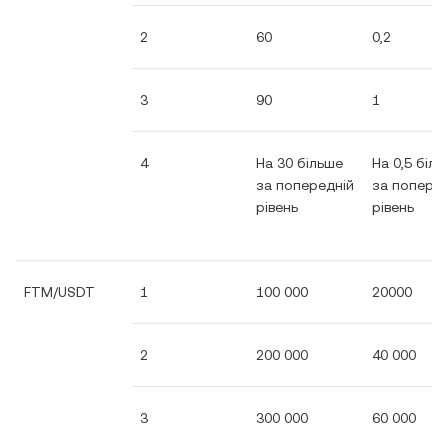
2
60
0,2
3
90
1
4
На 30 більше
На 0,5 біл
за попередній
за поперед
рівень
рівень
FTM/USDT
1
100 000
20000
2
200 000
40 000
3
300 000
60 000