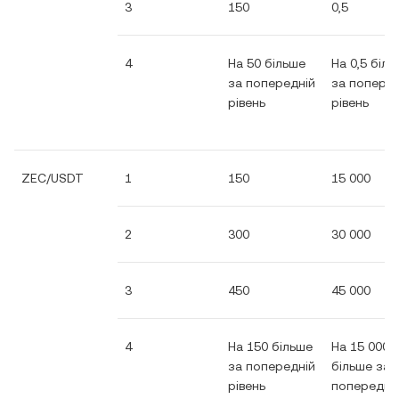
3
150
0,5
4
На 50 більше
На 0,5 біл
за попередній
за поперед
рівень
рівень
ZEC/USDT
1
150
15 000
2
300
30 000
3
450
45 000
4
На 150 більше
На 15 000
за попередній
більше за
рівень
попередні