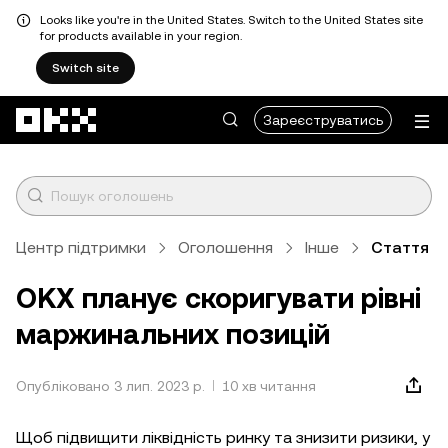
Looks like you're in the United States. Switch to the United States site
for products available in your region.
Switch site
Перейти до основного вмісту
Зареєструватись
Центр підтримки
Оголошення
Інше
Стаття
OKX планує скоригувати рівні
маржинальних позицій
Опубліковано 3 лип. 2023 р.
10 хв читання
Щоб підвищити ліквідність ринку та знизити ризики, у