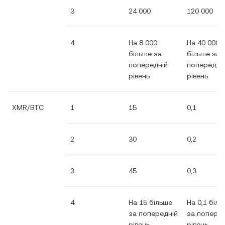
3
24 000
120 000
4
На 8 000
На 40 000
більше за
більше за
попередній
попередні
рівень
рівень
XMR/BTC
1
15
0,1
2
30
0,2
3
45
0,3
4
На 15 більше
На 0,1 біл
за попередній
за поперед
рівень
рівень