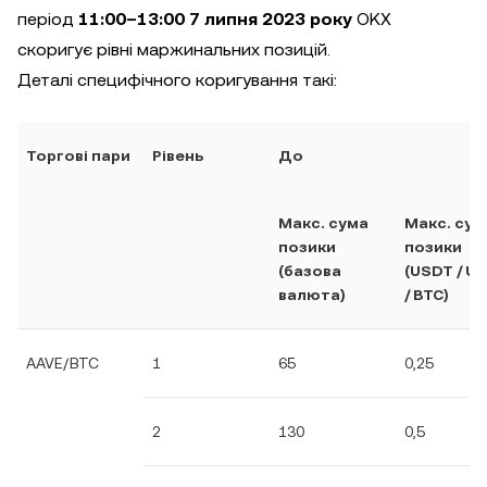
період
11:00–13:00 7 липня 2023 року
OKX
скоригує рівні маржинальних позицій.
Деталі специфічного коригування такі:
Торгові пари
Рівень
До
Макс. сума
Макс. сум
позики
позики
(базова
(USDT / U
валюта)
/ BTC)
AAVE/BTC
1
65
0,25
2
130
0,5