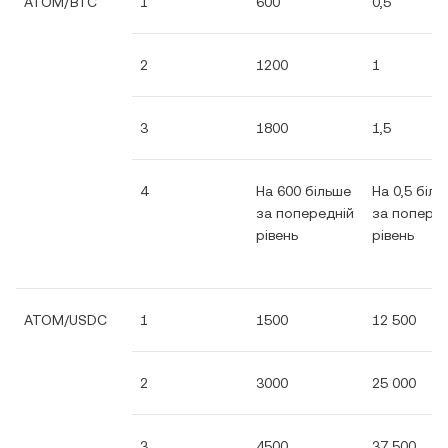
ATOM/BTC
1
600
0,5
2
1200
1
3
1800
1,5
4
На 600 більше
На 0,5 біл
за попередній
за поперед
рівень
рівень
ATOM/USDC
1
1500
12 500
2
3000
25 000
3
4500
37 500