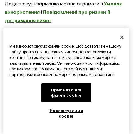
Додаткову інформацію можна отримати в
Умовах
використання
і
Повідомленні про ризики й
дотримання вимог
.
Якщо у вас виникли запитання щодо цього
Ми використовуємо файли cookie, щоб дозволити нашому
сайту працювати належним чином, персоналізувати
повідомлення про коригування, зв’яжіться з нами в
контент і рекламу, надавати функції соціальних мереж і
групі
OKX у Telegram
або в
Центрі підтримки
.
аналізувати наш трафік. Ми також ділимося інформацією
про використання вами нашого сайту з нашими
партнерами в соціальних мережах, рекламі і аналітиці.
OKX
Прийняти всі
3 липня 2023 р.
файли сookie
Налаштування
cookie
Завантажте застосунок OKX для iOS, Android,
macOS чи Windows >>>