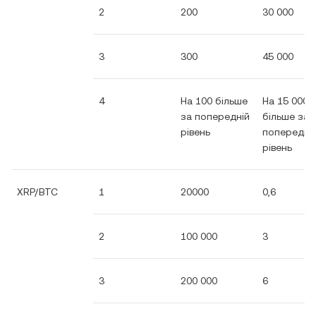
2
200
30 000
3
300
45 000
4
На 100 більше
На 15 000
за попередній
більше за
рівень
попередні
рівень
XRP/BTC
1
20000
0,6
2
100 000
3
3
200 000
6