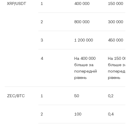
XRP/USDT
1
400 000
150 000
2
800 000
300 000
3
1 200 000
450 000
4
На 400 000
На 150 000
більше за
більше за
попередній
попередні
рівень
рівень
ZEC/BTC
1
50
0,2
2
100
0,4