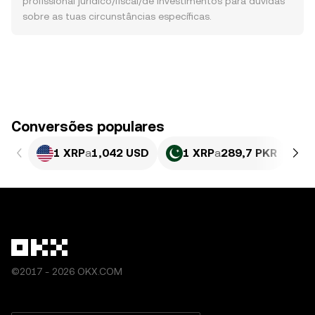
profissional jurídico/fiscal/de investimentos para dúvidas
sobre as tuas circunstâncias específicas.
Conversões populares
1 XRP
a
1,042 USD
1 XRP
a
289,7 PKR
©2017 - 2026 OKX.COM