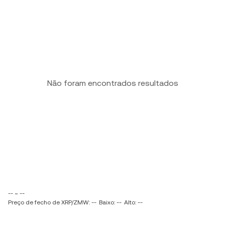
Não foram encontrados resultados
-- ~ --
Preço de fecho de XRP/ZMW: --
Baixo: --
Alto: --