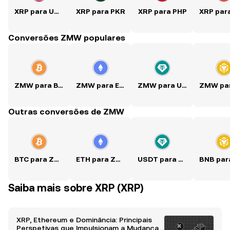
XRP para USD
XRP para PKR
XRP para PHP
Conversões ZMW populares
ZMW para BTC
ZMW para ETH
ZMW para USDT
Outras conversões de ZMW
BTC para ZMW
ETH para ZMW
USDT para ZMW
Saiba mais sobre XRP (XRP)
XRP, Ethereum e Dominância: Principais
Perspetivas que Impulsionam a Mudança