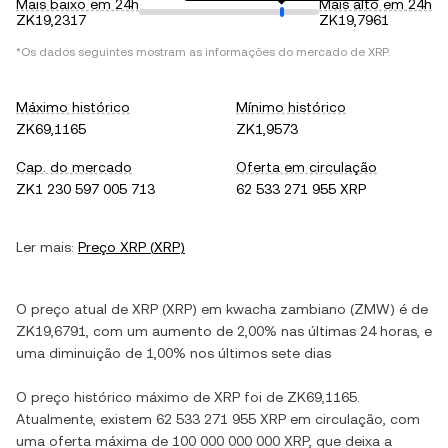
Mais baixo em 24h
Mais alto em 24h
ZK19,2317
ZK19,7961
*Os dados seguintes mostram as informações do mercado de
XRP
.
Máximo histórico
Mínimo histórico
ZK69,1165
ZK1,9573
Cap. do mercado
Oferta em circulação
ZK1 230 597 005 713
62 533 271 955 XRP
Ler mais:
Preço
XRP
(
XRP
)
O preço atual de
XRP
(
XRP
) em
kwacha zambiano
(
ZMW
) é de
ZK19,6791
, com
um aumento
de
2,00%
nas últimas 24 horas, e
uma diminuição
de
1,00%
nos últimos sete dias
O preço histórico máximo de
XRP
foi de
ZK69,1165
.
Atualmente, existem
62 533 271 955 XRP
em circulação, com
uma oferta máxima de
100 000 000 000 XRP
, que deixa a