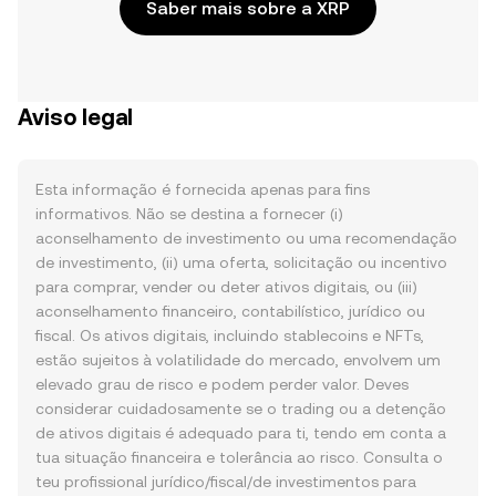
Saber mais sobre a XRP
Aviso legal
Esta informação é fornecida apenas para fins
informativos. Não se destina a fornecer (i)
aconselhamento de investimento ou uma recomendação
de investimento, (ii) uma oferta, solicitação ou incentivo
para comprar, vender ou deter ativos digitais, ou (iii)
aconselhamento financeiro, contabilístico, jurídico ou
fiscal. Os ativos digitais, incluindo stablecoins e NFTs,
estão sujeitos à volatilidade do mercado, envolvem um
elevado grau de risco e podem perder valor. Deves
considerar cuidadosamente se o trading ou a detenção
de ativos digitais é adequado para ti, tendo em conta a
tua situação financeira e tolerância ao risco. Consulta o
teu profissional jurídico/fiscal/de investimentos para