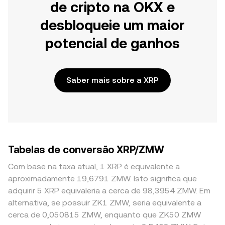
de cripto na OKX e
desbloqueie um maior
potencial de ganhos
Saber mais sobre a XRP
Tabelas de conversão XRP/ZMW
Com base na taxa atual, 1 XRP é equivalente a
aproximadamente 19,6791 ZMW. Isto significa que
adquirir 5 XRP equivaleria a cerca de 98,3954 ZMW. Em
alternativa, se possuir ZK1 ZMW, seria equivalente a
cerca de 0,050815 ZMW, enquanto que ZK50 ZMW