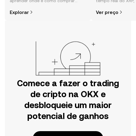
aprender onde e como comprar
tempo real do XRP,
cripto é mais simples do que pensas.
comunidade, notícia
Explorar
Ver preço
Começa a tua viagem na aplicação
móvel da OKX ou aqui mesmo na
Web.
Comece a fazer o trading
de cripto na OKX e
desbloqueie um maior
potencial de ganhos