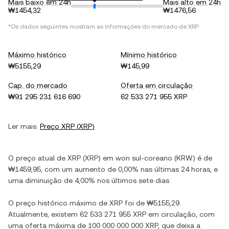
Mais baixo em 24h
Mais alto em 24h
₩1454,32
₩1476,56
*Os dados seguintes mostram as informações do mercado de
XRP
.
Máximo histórico
Mínimo histórico
₩5155,29
₩145,99
Cap. do mercado
Oferta em circulação
₩91 295 231 616 690
62 533 271 955 XRP
Ler mais:
Preço
XRP
(
XRP
)
O preço atual de
XRP
(
XRP
) em
won sul-coreano
(
KRW
) é de
₩1459,95
, com
um aumento
de
0,00%
nas últimas 24 horas, e
uma diminuição
de
4,00%
nos últimos sete dias
O preço histórico máximo de
XRP
foi de
₩5155,29
.
Atualmente, existem
62 533 271 955 XRP
em circulação, com
uma oferta máxima de
100 000 000 000 XRP
, que deixa a