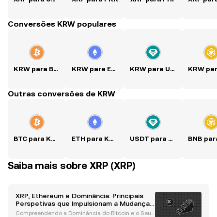
Conversões KRW populares
KRW para BTC
KRW para ETH
KRW para USDT
Outras conversões de KRW
BTC para KRW
ETH para KRW
USDT para KRW
Saiba mais sobre XRP (XRP)
XRP, Ethereum e Dominância: Principais
Perspetivas que Impulsionam a Mudança
no Mercado de Altcoins
Compreendendo a Dominância do Bitcoin e o Seu I