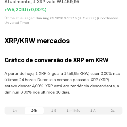
Atualmente, 1 XRP vale ₩1459,95
+₩5,2091
(+0,00%)
Última atualização:
Sun Aug 09 2026 07:51:15 (UTC+0000) (Coordinated
Universal Time)
XRP/KRW mercados
Gráfico de conversão de XRP em KRW
A partir de hoje, 1 XRP é igual a 1459,95 KRW, subir 0,00% nas
últimas 24 horas. Durante a semana passada, XRP (XRP)
esteve descer 4,00%. XRP está em tendência descendente, a
diminuir 6,00% nos últimos 30 dias.
1h
24h
1 S
1 milhão
1 A
2a