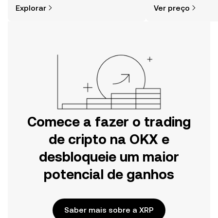
cripto é mais simples do que pensas.
comunidade, notícia
Explorar
Ver preço
Começa a tua viagem na aplicação
móvel da OKX ou aqui mesmo na
Web.
Comece a fazer o trading
de cripto na OKX e
desbloqueie um maior
potencial de ganhos
Saber mais sobre a XRP