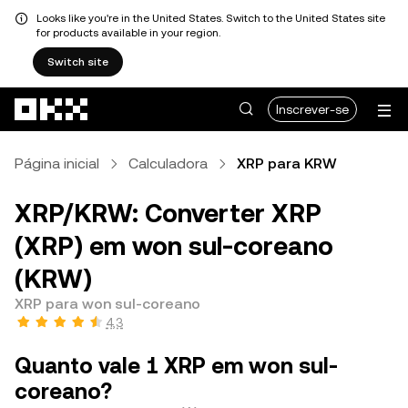
Looks like you're in the United States. Switch to the United States site
for products available in your region.
Switch site
Avançar para conteúdo principal
Inscrever-se
Página inicial
Calculadora
XRP para KRW
XRP/KRW: Converter XRP
(XRP) em won sul-coreano
(KRW)
XRP para won sul-coreano
4,3
Quanto vale 1 XRP em won sul-
coreano?