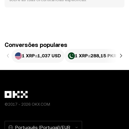
Conversões populares
1 XRP
a
1,037 USD
1 XRP
a
288,15 PKR
©2017 - 2026 OKX.COM
Português (Portugal)/EUR