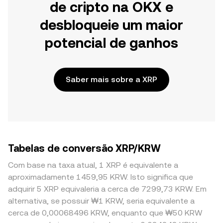
de cripto na OKX e
desbloqueie um maior
potencial de ganhos
Saber mais sobre a XRP
Tabelas de conversão XRP/KRW
Com base na taxa atual, 1 XRP é equivalente a
aproximadamente 1459,95 KRW. Isto significa que
adquirir 5 XRP equivaleria a cerca de 7299,73 KRW. Em
alternativa, se possuir ₩1 KRW, seria equivalente a
cerca de 0,00068496 KRW, enquanto que ₩50 KRW