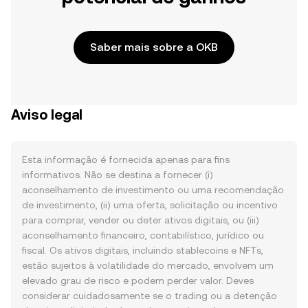
Saber mais sobre a OKB
Aviso legal
Esta informação é fornecida apenas para fins
informativos. Não se destina a fornecer (i)
aconselhamento de investimento ou uma recomendação
de investimento, (ii) uma oferta, solicitação ou incentivo
para comprar, vender ou deter ativos digitais, ou (iii)
aconselhamento financeiro, contabilístico, jurídico ou
fiscal. Os ativos digitais, incluindo stablecoins e NFTs,
estão sujeitos à volatilidade do mercado, envolvem um
elevado grau de risco e podem perder valor. Deves
considerar cuidadosamente se o trading ou a detenção