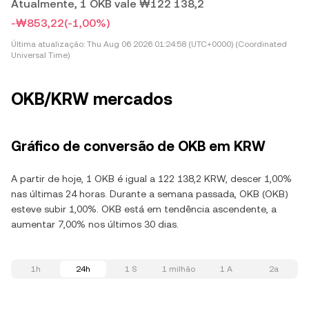
Atualmente, 1 OKB vale ₩122 138,2
-₩853,22
(-1,00%)
Última atualização:
Thu Aug 06 2026 01:24:58 (UTC+0000) (Coordinated
Universal Time)
OKB/KRW mercados
Gráfico de conversão de OKB em KRW
A partir de hoje, 1 OKB é igual a 122 138,2 KRW, descer 1,00%
nas últimas 24 horas. Durante a semana passada, OKB (OKB)
esteve subir 1,00%. OKB está em tendência ascendente, a
aumentar 7,00% nos últimos 30 dias.
1h
24h
1 S
1 milhão
1 A
2a