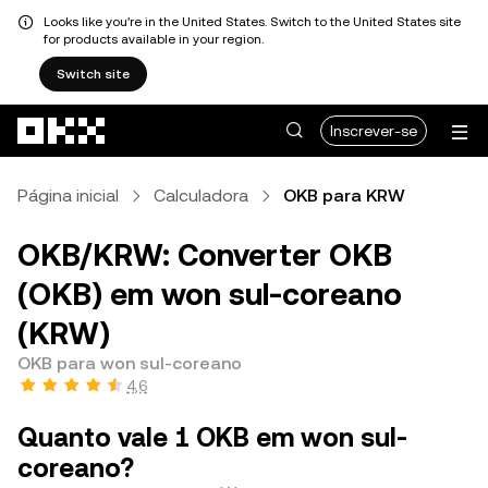
Looks like you're in the United States. Switch to the United States site
for products available in your region.
Switch site
Avançar para conteúdo principal
Inscrever-se
Página inicial
Calculadora
OKB para KRW
OKB/KRW: Converter OKB
(OKB) em won sul-coreano
(KRW)
OKB para won sul-coreano
4,6
Quanto vale 1 OKB em won sul-
coreano?