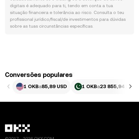
digitais é adequado para ti, tendo em conta a tua
situação financeira e tolerância ao risco. Consulta o teu
profissional jurídico/fiscal/de investimentos para dúvidas
sobre as tuas circunstâncias específicas.
Conversões populares
1 OKB
a
85,89 USD
1 OKB
a
23 855,94 PKR
©2017 - 2026 OKX.COM