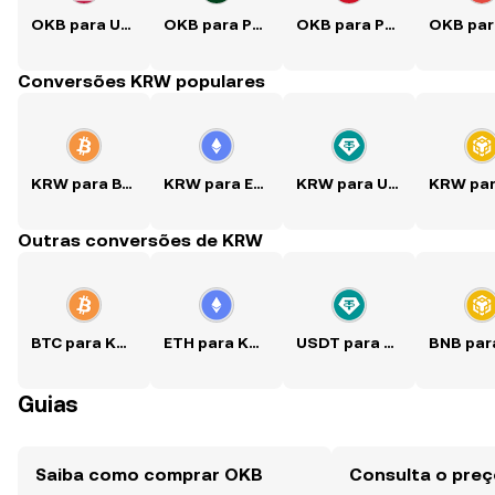
OKB para USD
OKB para PKR
OKB para PHP
Conversões KRW populares
KRW para BTC
KRW para ETH
KRW para USDT
Outras conversões de KRW
BTC para KRW
ETH para KRW
USDT para KRW
Guias
Saiba como comprar OKB
Consulta o pre