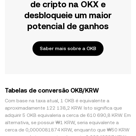
de cripto na OKX e
desbloqueie um maior
potencial de ganhos
Saber mais sobre a OKB
Tabelas de conversão OKB/KRW
Com base na taxa atual, 1 OKB é equivalente a
aproximadamente 122 138,2 KRW. Isto significa que
adquirir 5 OKB equivaleria a cerca de 610 690,8 KRW. Em
alternativa, se possuir ₩1 KRW, seria equivalente a
cerca de 0,0000081874 KRW, enquanto que ₩50 KRW