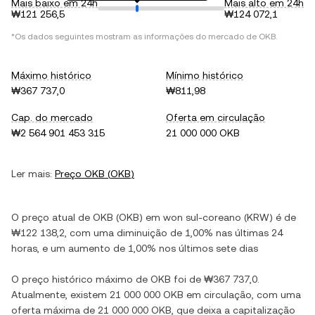
Mais baixo em 24h
Mais alto em 24h
₩121 256,5
₩124 072,1
*Os dados seguintes mostram as informações do mercado de
OKB
.
Máximo histórico
Mínimo histórico
₩367 737,0
₩811,98
Cap. do mercado
Oferta em circulação
₩2 564 901 453 315
21 000 000 OKB
Ler mais:
Preço
OKB
(
OKB
)
O preço atual de
OKB
(
OKB
) em
won sul-coreano
(
KRW
) é de
₩122 138,2
, com
uma diminuição
de
1,00%
nas últimas 24
horas, e
um aumento
de
1,00%
nos últimos sete dias
O preço histórico máximo de
OKB
foi de
₩367 737,0
.
Atualmente, existem
21 000 000 OKB
em circulação, com uma
oferta máxima de
21 000 000 OKB
, que deixa a capitalização