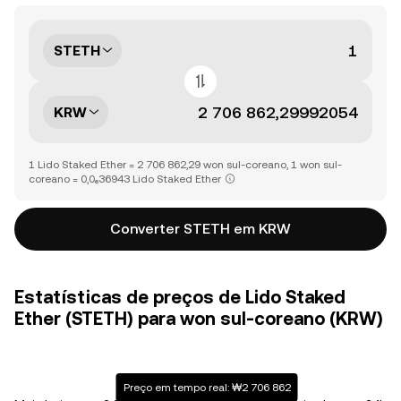
STETH
KRW
1 Lido Staked Ether = 2 706 862,29 won sul-coreano, 1 won sul-
coreano = 0,0₆36943 Lido Staked Ether
Converter STETH em KRW
Estatísticas de preços de Lido Staked
Ether (STETH) para won sul-coreano (KRW)
Preço em tempo real: ₩2 706 862