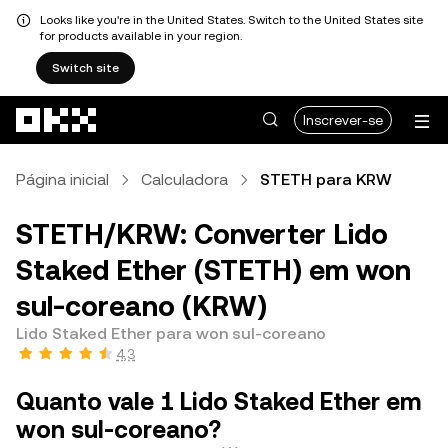
Looks like you're in the United States. Switch to the United States site
for products available in your region.
Switch site
Avançar para conteúdo principal
Inscrever-se
Página inicial
Calculadora
STETH para KRW
STETH/KRW: Converter Lido
Staked Ether (STETH) em won
sul-coreano (KRW)
Lido Staked Ether para won sul-coreano
4,3
Quanto vale 1 Lido Staked Ether em
won sul-coreano?