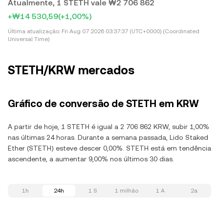
Atualmente, 1 STETH vale ₩2 706 862
+₩14 530,59
(+1,00%)
Última atualização:
Fri Aug 07 2026 03:37:37 (UTC+0000) (Coordinated
Universal Time)
STETH/KRW mercados
Gráfico de conversão de STETH em KRW
A partir de hoje, 1 STETH é igual a 2 706 862 KRW, subir 1,00%
nas últimas 24 horas. Durante a semana passada, Lido Staked
Ether (STETH) esteve descer 0,00%. STETH está em tendência
ascendente, a aumentar 9,00% nos últimos 30 dias.
1h
24h
1 S
1 milhão
1 A
2a