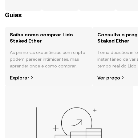
Guias
Saiba como comprar Lido
Consulta o preç
Staked Ether
Staked Ether
As primeiras experiências com cripto
Toma decisões in
podem parecer intimidantes, mas
instantâneo da var
aprender onde e como comprar
tempo real do Lido 
cripto é mais simples do que pensas.
sentimento da comu
Explorar
Ver preço
Começa a tua viagem na aplicação
e muito mais.
móvel da OKX ou aqui mesmo na
Web.