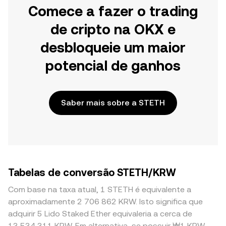
Comece a fazer o trading
de cripto na OKX e
desbloqueie um maior
potencial de ganhos
Saber mais sobre a STETH
Tabelas de conversão STETH/KRW
Com base na taxa atual, 1 STETH é equivalente a
aproximadamente 2 706 862 KRW. Isto significa que
adquirir 5 Lido Staked Ether equivaleria a cerca de
13 534 311 KRW. Em alternativa, se possuir ₩1 KRW,