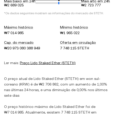
Mais baixo em 24h
Mais alto em 24h
₩2 689 025
₩2 723 777
*Os dados seguintes mostram as informações do mercado de
STETH
.
Máximo histórico
Mínimo histórico
₩7 014 985
₩1 965 022
Cap. do mercado
Oferta em circulação
₩20 973 080 388 949
7 748 115 STETH
Ler mais:
Preço
Lido Staked Ether
(
STETH
)
O preço atual de
Lido Staked Ether
(
STETH
) em
won sul-
coreano
(
KRW
) é de
₩2 706 862
, com
um aumento
de
1,00%
nas últimas 24 horas, e
uma diminuição
de
0,00%
nos últimos
sete dias
O preço histórico máximo de
Lido Staked Ether
foi de
₩7 014 985
. Atualmente, existem
7 748 115 STETH
em