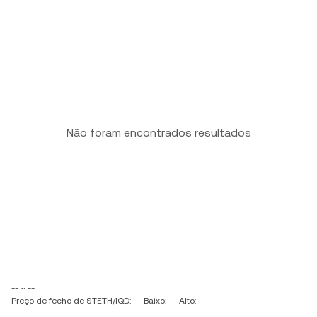
Não foram encontrados resultados
-- ~ --
Preço de fecho de STETH/IQD: --
Baixo: --
Alto: --