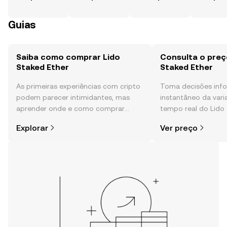
Guias
Saiba como comprar Lido
Consulta o preç
Staked Ether
Staked Ether
As primeiras experiências com cripto
Toma decisões in
podem parecer intimidantes, mas
instantâneo da var
aprender onde e como comprar
tempo real do Lido 
cripto é mais simples do que pensas.
sentimento da comu
Explorar
Ver preço
Começa a tua viagem na aplicação
e muito mais.
móvel da OKX ou aqui mesmo na
Web.