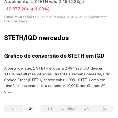
Atualmente, 1 STETH vale د.ع2 494 223
-د.ع12 877,28
(-1,00%)
Última atualização:
Fri Aug 07 2026 08:33:13 (UTC+0000) (Coordinated
Universal Time)
STETH/IQD mercados
Gráfico de conversão de STETH em IQD
A partir de hoje, 1 STETH é igual a 2 494 223 IQD, descer
1,00% nas últimas 24 horas. Durante a semana passada, Lido
Staked Ether (STETH) esteve subir 1,00%. STETH está em
tendência ascendente, a aumentar 10,00% nos últimos 30
dias.
1h
24h
1 S
1 milhão
1 A
2a