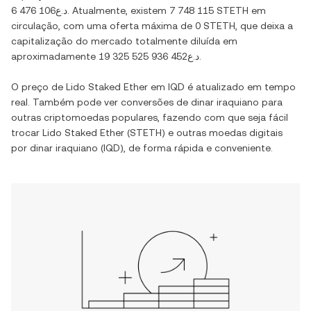
د.ع6 476 106
. Atualmente, existem
7 748 115 STETH
em
circulação, com uma oferta máxima de
0 STETH
, que deixa a
capitalização do mercado totalmente diluída em
aproximadamente
د.ع19 325 525 936 452
.
O preço de
Lido Staked Ether
em
IQD
é atualizado em tempo
real. Também pode ver conversões de
dinar iraquiano
para
outras criptomoedas populares, fazendo com que seja fácil
trocar
Lido Staked Ether
(
STETH
) e outras moedas digitais
por
dinar iraquiano
(
IQD
), de forma rápida e conveniente.