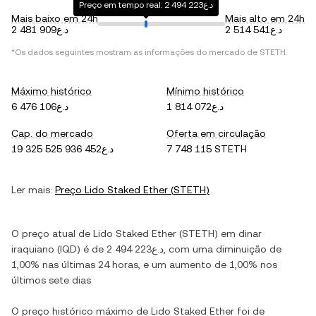
Preço em tempo real: د.ع2 494 223
Mais baixo em 24h
Mais alto em 24h
د.ع2 514 541
د.ع2 481 909
*Os dados seguintes mostram as informações do mercado de
STETH
.
Máximo histórico
Mínimo histórico
د.ع1 814 072
د.ع6 476 106
Cap. do mercado
Oferta em circulação
د.ع19 325 525 936 452
7 748 115 STETH
Ler mais:
Preço
Lido Staked Ether
(
STETH
)
O preço atual de
Lido Staked Ether
(
STETH
) em
dinar
iraquiano
(
IQD
) é de
د.ع2 494 223
, com
uma diminuição
de
1,00%
nas últimas 24 horas, e
um aumento
de
1,00%
nos
últimos sete dias
O preço histórico máximo de
Lido Staked Ether
foi de