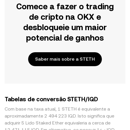
Comece a fazer o trading
de cripto na OKX e
desbloqueie um maior
potencial de ganhos
Saber mais sobre a STETH
Tabelas de conversão STETH/IQD
Com base na taxa atual, 1 STETH é equivalente a
aproximadamente 2 494 223 IQD. Isto significa que
adquirir 5 Lido Staked Ether equivaleria a cerca de
12 471 115 IQD. Em alternativa, se possuir د.ع1 IQD,