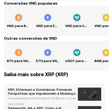
Conversões VND populares
VND para BTC
VND para ETH
VND para USDT
Outras conversões de VND
BTC para VND
ETH para VND
USDT para VND
Saiba mais sobre XRP (XRP)
XRP, Ethereum e Dominância: Principais
Perspetivas que Impulsionam a Mudança
no Mercado de Altcoins
Compreendendo a Dominância do Bitcoin e o Seu I
mpacto no Desempenho das Altcoins A dominânci
31/07/2026
a do Bitcoin tem sido, há muito tempo, uma métrica
DeAgentAI, AIA e XRP: Como a IA