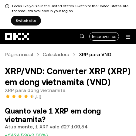
Looks like you're in the United States. Switch to the United States site
for products available in your region.
Switch site
Avançar para conteúdo principal
Inscrever-se
Página inicial
Calculadora
XRP para VND
XRP/VND: Converter XRP (XRP)
em dong vietnamita (VND)
XRP para dong vietnamita
4,3
Quanto vale 1 XRP em dong
vietnamita?
Atualmente, 1 XRP vale ₫27 109,54
+₫424,53
(+2,00%)