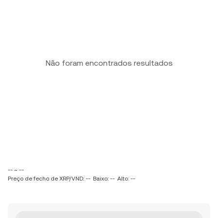
Não foram encontrados resultados
-- ~ --
Preço de fecho de XRP/VND: --
Baixo: --
Alto: --