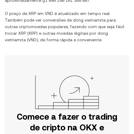
aproximadamente
₫1 695 248 161 358 687
.
O preço de
XRP
em
VND
é atualizado em tempo real.
Também pode ver conversões de
dong vietnamita
para
outras criptomoedas populares, fazendo com que seja fácil
trocar
XRP
(
XRP
) e outras moedas digitais por
dong
vietnamita
(
VND
), de forma rápida e conveniente.
Comece a fazer o trading
de cripto na OKX e