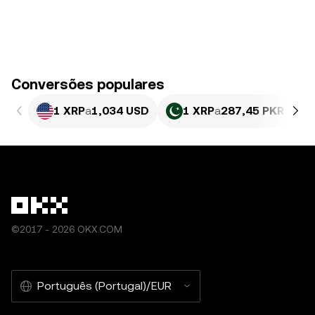
Conversões populares
1 XRP
a
1,034 USD
1 XRP
a
287,45 PKR
©2017 - 2026 OKX.COM
Português (Portugal)/EUR