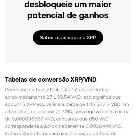
desbloqueie um maior
potencial de ganhos
Saber mais sobre a XRP
Tabelas de conversão XRP/VND
Com base na taxa atual, 1 XRP é equivalente a
aproximadamente 27 109,54 VND. Isto significa que
adquirir 5 XRP equivaleria a cerca de 135 547,7 VND. Em
alternativa, se possuir ₫1 VND, seria equivalente a cerca
de 0,000036887 VND, enquanto que ₫50 VND
corresponderia a aproximadamente 0,0018444 VND.
Estes valores fornecem uma indicação da taxa de