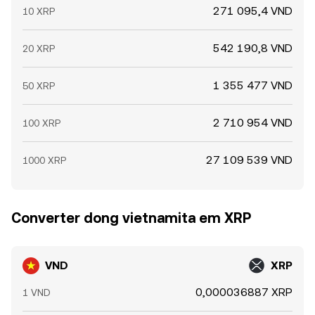
271 095,4 VND
10 XRP
542 190,8 VND
20 XRP
1 355 477 VND
50 XRP
2 710 954 VND
100 XRP
27 109 539 VND
1000 XRP
Converter dong vietnamita em XRP
VND
XRP
0,000036887 XRP
1 VND