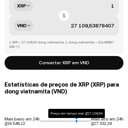
XRP
VND
1 XRP = 27 109,53 dong vietnamita, 1 dong vietnamita = 0,0₄36887
XRP
Converter XRP em VND
Estatísticas de preços de XRP (XRP) para
dong vietnamita (VND)
Preço em tempo real: ₫27 109,54
Mais baixo em 24h
Mais alto em 24h
₫26 546,12
₫27 332,29