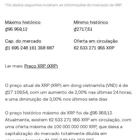
*Os dados seguintes mostram as informações do mercado de
XRP
.
Máximo histórico
Mínimo histórico
₫95 959,12
₫2717,51
Cap. do mercado
Oferta em circulação
₫1 695 248 161 358 687
62 533 271 955 XRP
Ler mais:
Preço
XRP
(
XRP
)
O preço atual de
XRP
(
XRP
) em
dong vietnamita
(
VND
) é de
₫27 109,54
, com
um aumento
de
2,00%
nas últimas 24 horas,
e
uma diminuição
de
3,00%
nos últimos sete dias
O preço histórico máximo de
XRP
foi de
₫95 959,12
.
Atualmente, existem
62 533 271 955 XRP
em circulação, com
uma oferta máxima de
100 000 000 000 XRP
, que deixa a
capitalização do mercado totalmente diluída em