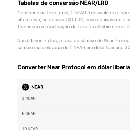
Tabelas de conversão NEAR/LRD
Com base na taxa atual, 1 NEAR é equivalente a apro
alternativa, se possuir L$1 LRD, seria equivalente
fornecem uma indicação da taxa de câmbio entre L
Nos últimos 7 dias, a taxa de câmbio de Near Protoc
câmbio mais elevada de 1 NEAR em dólar liberiano 3
Converter Near Protocol em dólar liberi
NEAR
1 NEAR
5 NEAR
10 NEAR