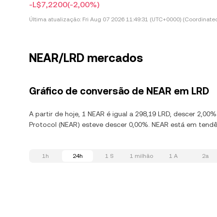
-L$7,2200
(-2,00%)
Última atualização:
Fri Aug 07 2026 11:49:31 (UTC+0000) (Coordinated
NEAR/LRD mercados
Gráfico de conversão de NEAR em LRD
A partir de hoje, 1 NEAR é igual a 298,19 LRD, descer 2,0
Protocol (NEAR) esteve descer 0,00%. NEAR está em tendên
1h
24h
1 S
1 milhão
1 A
2a