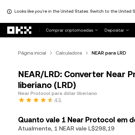
Looks like you're in the United States. Switch to the United S
Avançar para conteúdo principal
Comprar criptomoedas
Depositar
Página inicial
Calculadora
NEAR para LRD
NEAR/LRD: Converter Near Pr
liberiano (LRD)
Near Protocol para dólar liberiano
4,5
Quanto vale 1 Near Protocol em dó
Atualmente, 1 NEAR vale L$298,19