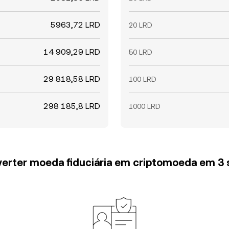
5963,72 LRD
20 LRD
14 909,29 LRD
50 LRD
29 818,58 LRD
100 LRD
298 185,8 LRD
1000 LRD
erter moeda fiduciária em criptomoeda em 3