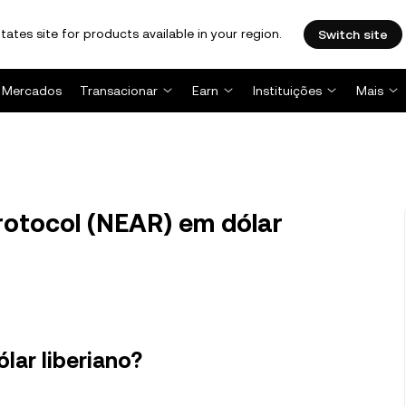
tates site for products available in your region.
Switch site
Mercados
Transacionar
Earn
Instituições
Mais
otocol (NEAR) em dólar
lar liberiano?