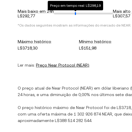
Preço em tempo real: L$298,19
Mais baixo em 24h
Mais alto
L$292,77
L$307,57
*Os dados seguintes mostram as informações do mercado de
NEAR
.
Máximo histórico
Mínimo histórico
L$3718,30
L$151,98
Ler mais:
Preço
Near Protocol
(
NEAR
)
O preço atual de
Near Protocol
(
NEAR
) em
dólar liberiano
(
24 horas, e
uma diminuição
de
0,00%
nos últimos sete dia
O preço histórico máximo de
Near Protocol
foi de
L$3718
com uma oferta máxima de
1 302 926 874 NEAR
, que dei
aproximadamente
L$388 514 282 544
.