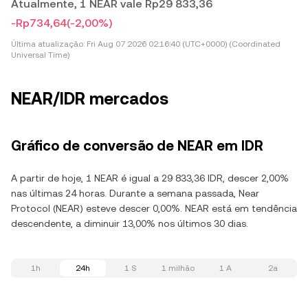
Atualmente, 1 NEAR vale Rp29 833,36
-Rp734,64
(-2,00%)
Última atualização:
Fri Aug 07 2026 02:16:40 (UTC+0000) (Coordinated
Universal Time)
NEAR/IDR mercados
Gráfico de conversão de NEAR em IDR
A partir de hoje, 1 NEAR é igual a 29 833,36 IDR, descer 2,00%
nas últimas 24 horas. Durante a semana passada, Near
Protocol (NEAR) esteve descer 0,00%. NEAR está em tendência
descendente, a diminuir 13,00% nos últimos 30 dias.
1h
24h
1 S
1 milhão
1 A
2a