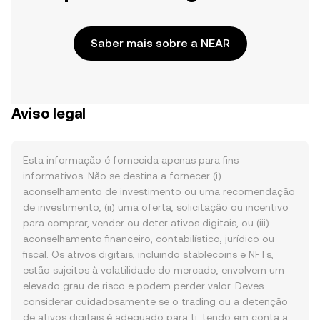
Saber mais sobre a NEAR
Aviso legal
Esta informação é fornecida apenas para fins
informativos. Não se destina a fornecer (i)
aconselhamento de investimento ou uma recomendação
de investimento, (ii) uma oferta, solicitação ou incentivo
para comprar, vender ou deter ativos digitais, ou (iii)
aconselhamento financeiro, contabilístico, jurídico ou
fiscal. Os ativos digitais, incluindo stablecoins e NFTs,
estão sujeitos à volatilidade do mercado, envolvem um
elevado grau de risco e podem perder valor. Deves
considerar cuidadosamente se o trading ou a detenção
de ativos digitais é adequado para ti, tendo em conta a