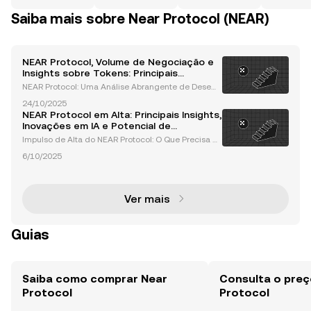
Saiba mais sobre Near Protocol (NEAR)
NEAR Protocol, Volume de Negociação e
Insights sobre Tokens: Principais
Desenvolvimentos que Precisa Saber
NEAR Protocol: Uma Análise Abrangente de Desem
penho, Volume e Dinâmica de Tokens O NEAR Proto
24/10/2025
col emergiu como um jogador de destaque no eco
NEAR Protocol em Alta: Principais Insights,
ssistema blockchain, apresentando avanços signifi
Inovações em IA e Potencial de
cativos em v
Crescimento Futuro
Impulso de Alta do NEAR Protocol: O Que Precisa S
aber O NEAR Protocol destacou-se como um dos pr
6/10/2025
incipais players no espaço das criptomoedas, com
seu impulso de alta atraindo atenção significativa
de i
Ver mais
Guias
Saiba como comprar Near
Consulta o preç
Protocol
Protocol