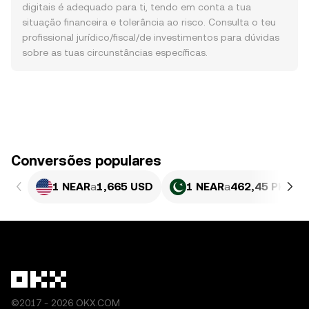
digitais é adequado para ti, tendo em conta a tua
situação financeira e tolerância ao risco. Consulta o teu
profissional jurídico/fiscal/de investimentos para dúvidas
sobre as tuas circunstâncias específicas.
Conversões populares
1 NEAR
a
1,665 USD
1 NEAR
a
462,45 PKR
©2017 - 2026 OKX.COM