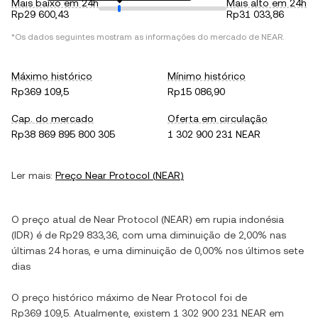
Mais baixo em 24h
Mais alto em 24h
Rp29 600,43
Rp31 033,86
*Os dados seguintes mostram as informações do mercado de
NEAR
.
Máximo histórico
Mínimo histórico
Rp369 109,5
Rp15 086,90
Cap. do mercado
Oferta em circulação
Rp38 869 895 800 305
1 302 900 231 NEAR
Ler mais:
Preço
Near Protocol
(
NEAR
)
O preço atual de
Near Protocol
(
NEAR
) em
rupia indonésia
(
IDR
) é de
Rp29 833,36
, com
uma diminuição
de
2,00%
nas
últimas 24 horas, e
uma diminuição
de
0,00%
nos últimos sete
dias
O preço histórico máximo de
Near Protocol
foi de
Rp369 109,5
. Atualmente, existem
1 302 900 231 NEAR
em