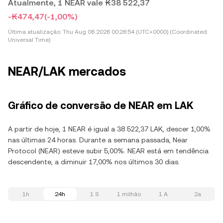
Atualmente, 1 NEAR vale ₭38 522,37
-₭474,47
(-1,00%)
Última atualização:
Thu Aug 06 2026 00:26:54 (UTC+0000) (Coordinated
Universal Time)
NEAR/LAK mercados
Gráfico de conversão de NEAR em LAK
A partir de hoje, 1 NEAR é igual a 38 522,37 LAK, descer 1,00%
nas últimas 24 horas. Durante a semana passada, Near
Protocol (NEAR) esteve subir 5,00%. NEAR está em tendência
descendente, a diminuir 17,00% nos últimos 30 dias.
1h
24h
1 S
1 milhão
1 A
2a