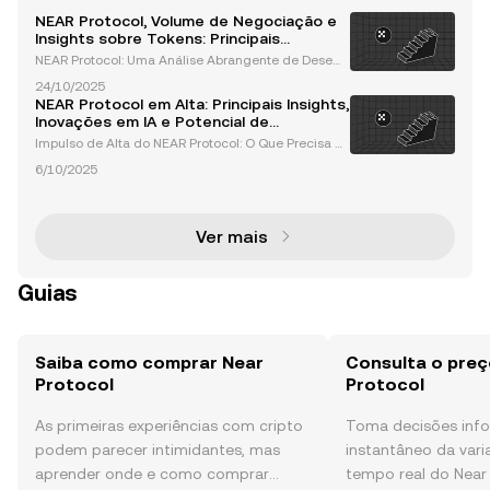
NEAR Protocol, Volume de Negociação e
Insights sobre Tokens: Principais
Desenvolvimentos que Precisa Saber
NEAR Protocol: Uma Análise Abrangente de Desem
penho, Volume e Dinâmica de Tokens O NEAR Proto
24/10/2025
col emergiu como um jogador de destaque no eco
NEAR Protocol em Alta: Principais Insights,
ssistema blockchain, apresentando avanços signifi
Inovações em IA e Potencial de
cativos em v
Crescimento Futuro
Impulso de Alta do NEAR Protocol: O Que Precisa S
aber O NEAR Protocol destacou-se como um dos pr
6/10/2025
incipais players no espaço das criptomoedas, com
seu impulso de alta atraindo atenção significativa
de i
Ver mais
Guias
Saiba como comprar Near
Consulta o preç
Protocol
Protocol
As primeiras experiências com cripto
Toma decisões in
podem parecer intimidantes, mas
instantâneo da var
aprender onde e como comprar
tempo real do Near 