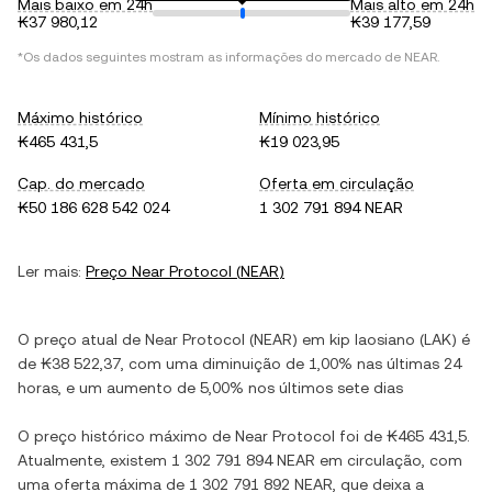
Mais baixo em 24h
Mais alto em 24h
₭37 980,12
₭39 177,59
*Os dados seguintes mostram as informações do mercado de
NEAR
.
Máximo histórico
Mínimo histórico
₭465 431,5
₭19 023,95
Cap. do mercado
Oferta em circulação
₭50 186 628 542 024
1 302 791 894 NEAR
Ler mais:
Preço
Near Protocol
(
NEAR
)
O preço atual de
Near Protocol
(
NEAR
) em
kip laosiano
(
LAK
) é
de
₭38 522,37
, com
uma diminuição
de
1,00%
nas últimas 24
horas, e
um aumento
de
5,00%
nos últimos sete dias
O preço histórico máximo de
Near Protocol
foi de
₭465 431,5
.
Atualmente, existem
1 302 791 894 NEAR
em circulação, com
uma oferta máxima de
1 302 791 892 NEAR
, que deixa a