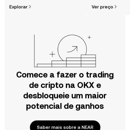
cripto é mais simples do que pensas.
sentimento da comu
Explorar
Ver preço
Começa a tua viagem na aplicação
e muito mais.
móvel da OKX ou aqui mesmo na
Web.
Comece a fazer o trading
de cripto na OKX e
desbloqueie um maior
potencial de ganhos
Saber mais sobre a NEAR