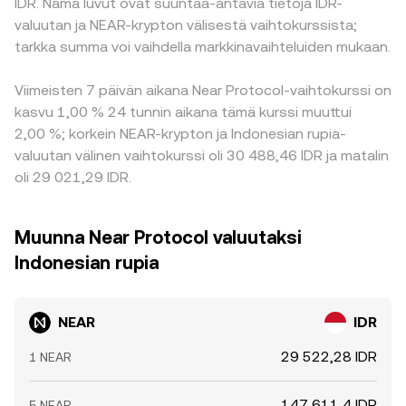
IDR. Nämä luvut ovat suuntaa-antavia tietoja IDR-
valuutan ja NEAR-krypton välisestä vaihtokurssista;
tarkka summa voi vaihdella markkinavaihteluiden mukaan.
Viimeisten 7 päivän aikana Near Protocol-vaihtokurssi on
kasvu 1,00 % 24 tunnin aikana tämä kurssi muuttui
2,00 %; korkein NEAR-krypton ja Indonesian rupia-
valuutan välinen vaihtokurssi oli 30 488,46 IDR ja matalin
oli 29 021,29 IDR.
Muunna Near Protocol valuutaksi
Indonesian rupia
NEAR
IDR
29 522,28 IDR
1 NEAR
147 611,4 IDR
5 NEAR