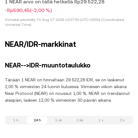
1 NEAR arvo on tällä hetkellä Rp29 522,28
-Rp590,45
(−2,00 %)
Viimeksi päivitetty:
Fri Aug 07 2026 10:07:50 (UTC+0000) (Coordinated
Universal Time)
NEAR/IDR-markkinat
NEAR-->IDR-muuntotaulukko
Tänään 1 NEAR on hinnaltaan 29 522,28 IDR, se on laskenut
2,00 % viimeisten 24 tunnin kuluessa. Viimeisen viikon aikana
Near Protocol (NEAR) on noussut 1,00 %. NEAR on trendannut
alaspäin, laskien 12,00 % viimeisten 30 päivän aikana.
1 h
24 h
1 vk
1 kk
1 v
2 v