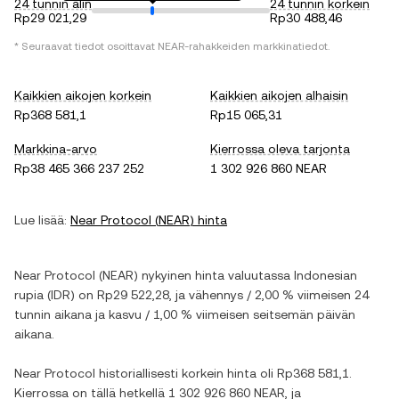
24 tunnin alin
24 tunnin korkein
Rp29 021,29
Rp30 488,46
* Seuraavat tiedot osoittavat
NEAR
-rahakkeiden markkinatiedot.
Kaikkien aikojen korkein
Kaikkien aikojen alhaisin
Rp368 581,1
Rp15 065,31
Markkina-arvo
Kierrossa oleva tarjonta
Rp38 465 366 237 252
1 302 926 860 NEAR
Lue lisää:
Near Protocol
(
NEAR
) hinta
Near Protocol
(
NEAR
) nykyinen hinta valuutassa
Indonesian
rupia
(
IDR
) on
Rp29 522,28
, ja
vähennys
/
2,00 %
viimeisen 24
tunnin aikana ja
kasvu
/
1,00 %
viimeisen seitsemän päivän
aikana.
Near Protocol
historiallisesti korkein hinta oli
Rp368 581,1
.
Kierrossa on tällä hetkellä
1 302 926 860 NEAR
, ja