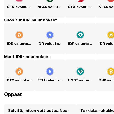
NEAR valuutaksi USD
NEAR valuutaksi PKR
NEAR valuutaksi PHP
Suositut IDR-muunnokset
IDR valuutaksi BTC
IDR valuutaksi ETH
IDR valuutaksi USDT
Muut IDR-muunnokset
BTC valuutaksi IDR
ETH valuutaksi IDR
USDT valuutaksi IDR
Oppaat
Selvitä, miten voit ostaa Near
Tarkista rahakk