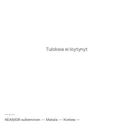
Tuloksia ei löytynyt
-- ~ --
NEAR/IDR sulkeminen: --
Matala: --
Korkea: --