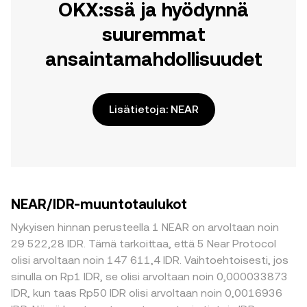
OKX:ssä ja hyödynnä
suuremmat
ansaintamahdollisuudet
Lisätietoja: NEAR
NEAR/IDR-muuntotaulukot
Nykyisen hinnan perusteella 1 NEAR on arvoltaan noin
29 522,28 IDR. Tämä tarkoittaa, että 5 Near Protocol
olisi arvoltaan noin 147 611,4 IDR. Vaihtoehtoisesti, jos
sinulla on Rp1 IDR, se olisi arvoltaan noin 0,000033873
IDR, kun taas Rp50 IDR olisi arvoltaan noin 0,0016936