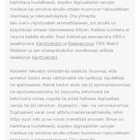
harkittava huolellisesti, sopiiko digitaalisten varojen
treidaus tai omistus sinulle ottaen huomioon taloudellisen
tilanteesi ja riskinsietokykysi. Ota yhteyttä
laki-/vero-/sijoitusalan ammattilaiseen, jos sinulla on
kysyttävää omaan tilanteeseesi liittyen. Kaikkia tuotteita ei
tarjota kaikilla alueilla. Saat lisätietoja seuraavista OKX:n
asiakirjoista:
Käyttöehdot
ja
Riskivaroitus
. OKX Web3
Walletiin ja sen oheispalveluihin sovelletaan erillisiä
asiakirjoja:
käyttöehdot
.
Katselet tekoälyn tiivistämää sisältöä. Huomaa, että
annetut tiedot eivät välttämättä ole tarkkoja, täydellisiä
tai ajantasaisia. Nämä tiedot eivät ole (i) sijoitusneuvontaa
tai sijoitussuositusta, (ii) tarjousta, kehotusta tai
kehotusta ostaa, myydä tai pitää hallussa digitaalisia
varoja tai (iii) rahoitus-, kirjanpito-, laki- tai veroneuvontaa.
Digitaaliset varat ovat alttiita markkinavaihteluille, niihin
liittyy suuri riski ja ne voivat menettää arvoaan. Sinun on
harkittava huolellisesti, sopiiko digitaalisten varojen
treidaus tai omistus sinulle ottaen huomioon taloudellisen
tilanteesi ja riskinsietokykysi. Ota yhteyttä