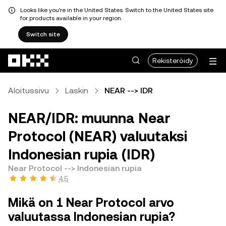
Looks like you're in the United States. Switch to the United States site
for products available in your region.
Switch site
Siirry pääsisältöön
Rekisteröidy
Aloitussivu
Laskin
NEAR --> IDR
NEAR/IDR: muunna Near
Protocol (NEAR) valuutaksi
Indonesian rupia (IDR)
Near Protocol --> Indonesian rupia
4,5
Mikä on 1 Near Protocol arvo
valuutassa Indonesian rupia?