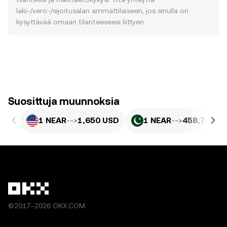
laki-/vero-/sijoitusalan ammattilaiseen, jos sinulla on
kysyttävää omaan tilanteeseesi liittyen.
Suosittuja muunnoksia
1 NEAR
-->
1,650 USD
1 NEAR
-->
458,76 PK
©2017–2026 OKX.COM