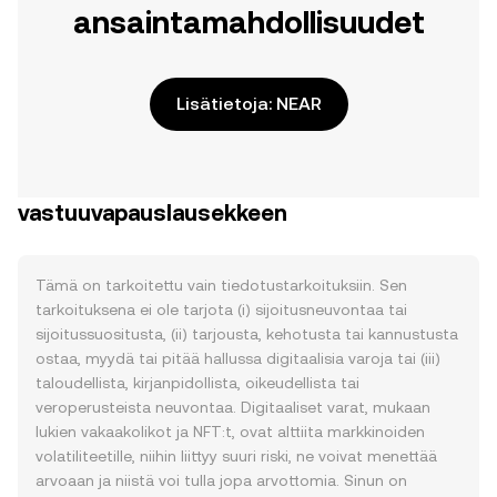
ansaintamahdollisuudet
Lisätietoja: NEAR
vastuuvapauslausekkeen
Tämä on tarkoitettu vain tiedotustarkoituksiin. Sen
tarkoituksena ei ole tarjota (i) sijoitusneuvontaa tai
sijoitussuositusta, (ii) tarjousta, kehotusta tai kannustusta
ostaa, myydä tai pitää hallussa digitaalisia varoja tai (iii)
taloudellista, kirjanpidollista, oikeudellista tai
veroperusteista neuvontaa. Digitaaliset varat, mukaan
lukien vakaakolikot ja NFT:t, ovat alttiita markkinoiden
volatiliteetille, niihin liittyy suuri riski, ne voivat menettää
arvoaan ja niistä voi tulla jopa arvottomia. Sinun on