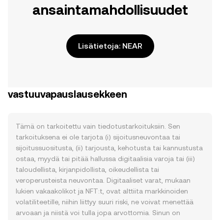
ansaintamahdollisuudet
Lisätietoja: NEAR
vastuuvapauslausekkeen
Tämä on tarkoitettu vain tiedotustarkoituksiin. Sen
tarkoituksena ei ole tarjota (i) sijoitusneuvontaa tai
sijoitussuositusta, (ii) tarjousta, kehotusta tai kannustusta
ostaa, myydä tai pitää hallussa digitaalisia varoja tai (iii)
taloudellista, kirjanpidollista, oikeudellista tai
veroperusteista neuvontaa. Digitaaliset varat, mukaan
lukien vakaakolikot ja NFT:t, ovat alttiita markkinoiden
volatiliteetille, niihin liittyy suuri riski, ne voivat menettää
arvoaan ja niistä voi tulla jopa arvottomia. Sinun on