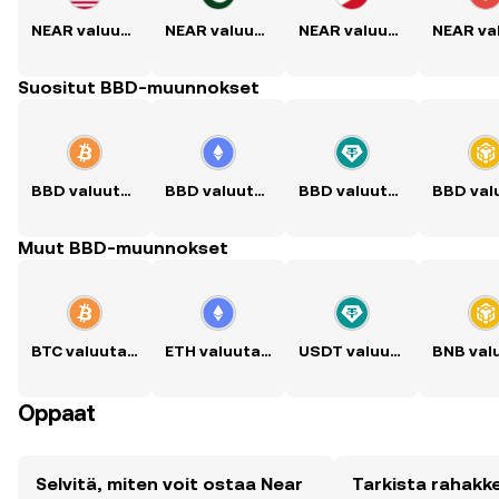
NEAR valuutaksi USD
NEAR valuutaksi PKR
NEAR valuutaksi PHP
Suositut BBD-muunnokset
BBD valuutaksi BTC
BBD valuutaksi ETH
BBD valuutaksi USDT
Muut BBD-muunnokset
BTC valuutaksi BBD
ETH valuutaksi BBD
USDT valuutaksi BBD
Oppaat
Selvitä, miten voit ostaa Near
Tarkista rahakk