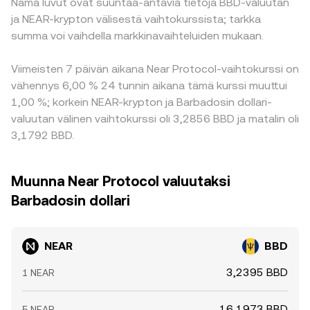
Nämä luvut ovat suuntaa-antavia tietoja BBD-valuutan
ja NEAR-krypton välisestä vaihtokurssista; tarkka
summa voi vaihdella markkinavaihteluiden mukaan.
Viimeisten 7 päivän aikana Near Protocol-vaihtokurssi on
vähennys 6,00 % 24 tunnin aikana tämä kurssi muuttui
1,00 %; korkein NEAR-krypton ja Barbadosin dollari-
valuutan välinen vaihtokurssi oli 3,2856 BBD ja matalin oli
3,1792 BBD.
Muunna Near Protocol valuutaksi
Barbadosin dollari
NEAR
BBD
3,2395 BBD
1 NEAR
16,1973 BBD
5 NEAR