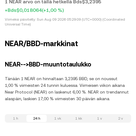
1 NEAR arvo on tällä hetkellä Bds$3,2395
+Bds$0,018064
(+1,00 %)
Viimeksi päivitetty:
Sun Aug 09 2026 05:29:09 (UTC+0000) (Coordinated
Universal Time)
NEAR/BBD-markkinat
NEAR-->BBD-muuntotaulukko
Tänään 1 NEAR on hinnaltaan 3,2395 BBD, se on noussut
1,00 % viimeisten 24 tunnin kuluessa. Viimeisen viikon aikana
Near Protocol (NEAR) on laskenut 6,00 %. NEAR on trendannut
alaspäin, laskien 17,00 % viimeisten 30 päivän aikana.
1 h
24 h
1 vk
1 kk
1 v
2 v