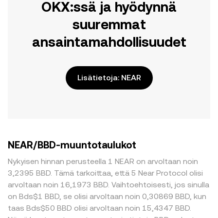
OKX:ssä ja hyödynnä
suuremmat
ansaintamahdollisuudet
Lisätietoja: NEAR
NEAR/BBD-muuntotaulukot
Nykyisen hinnan perusteella 1 NEAR on arvoltaan noin
3,2395 BBD. Tämä tarkoittaa, että 5 Near Protocol olisi
arvoltaan noin 16,1973 BBD. Vaihtoehtoisesti, jos sinulla
on Bds$1 BBD, se olisi arvoltaan noin 0,30869 BBD, kun
taas Bds$50 BBD olisi arvoltaan noin 15,4347 BBD.