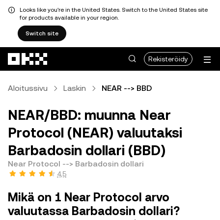
Looks like you're in the United States. Switch to the United States site
for products available in your region.
Switch site
Siirry pääsisältöön
Rekisteröidy
Aloitussivu
Laskin
NEAR --> BBD
NEAR/BBD: muunna Near
Protocol (NEAR) valuutaksi
Barbadosin dollari (BBD)
Near Protocol --> Barbadosin dollari
4,5
Mikä on 1 Near Protocol arvo
valuutassa Barbadosin dollari?