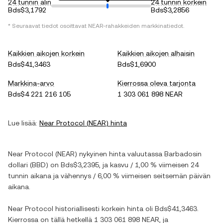
24 tunnin alin
24 tunnin korkein
Bds$3,1792
Bds$3,2856
* Seuraavat tiedot osoittavat
NEAR
-rahakkeiden markkinatiedot.
Kaikkien aikojen korkein
Kaikkien aikojen alhaisin
Bds$41,3463
Bds$1,6900
Markkina-arvo
Kierrossa oleva tarjonta
Bds$4 221 216 105
1 303 061 898 NEAR
Lue lisää:
Near Protocol
(
NEAR
) hinta
Near Protocol
(
NEAR
) nykyinen hinta valuutassa
Barbadosin
dollari
(
BBD
) on
Bds$3,2395
, ja
kasvu
/
1,00 %
viimeisen 24
tunnin aikana ja
vähennys
/
6,00 %
viimeisen seitsemän päivän
aikana.
Near Protocol
historiallisesti korkein hinta oli
Bds$41,3463
.
Kierrossa on tällä hetkellä
1 303 061 898 NEAR
, ja