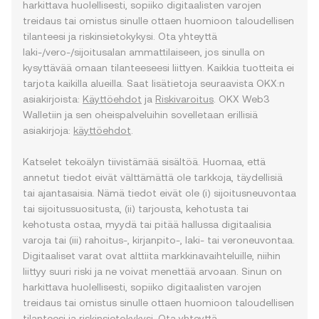
harkittava huolellisesti, sopiiko digitaalisten varojen
treidaus tai omistus sinulle ottaen huomioon taloudellisen
tilanteesi ja riskinsietokykysi. Ota yhteyttä
laki-/vero-/sijoitusalan ammattilaiseen, jos sinulla on
kysyttävää omaan tilanteeseesi liittyen. Kaikkia tuotteita ei
tarjota kaikilla alueilla. Saat lisätietoja seuraavista OKX:n
asiakirjoista:
Käyttöehdot
ja
Riskivaroitus
. OKX Web3
Walletiin ja sen oheispalveluihin sovelletaan erillisiä
asiakirjoja:
käyttöehdot
.
Katselet tekoälyn tiivistämää sisältöä. Huomaa, että
annetut tiedot eivät välttämättä ole tarkkoja, täydellisiä
tai ajantasaisia. Nämä tiedot eivät ole (i) sijoitusneuvontaa
tai sijoitussuositusta, (ii) tarjousta, kehotusta tai
kehotusta ostaa, myydä tai pitää hallussa digitaalisia
varoja tai (iii) rahoitus-, kirjanpito-, laki- tai veroneuvontaa.
Digitaaliset varat ovat alttiita markkinavaihteluille, niihin
liittyy suuri riski ja ne voivat menettää arvoaan. Sinun on
harkittava huolellisesti, sopiiko digitaalisten varojen
treidaus tai omistus sinulle ottaen huomioon taloudellisen
tilanteesi ja riskinsietokykysi. Ota yhteyttä