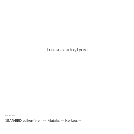
Tuloksia ei löytynyt
-- ~ --
NEAR/BBD sulkeminen: --
Matala: --
Korkea: --