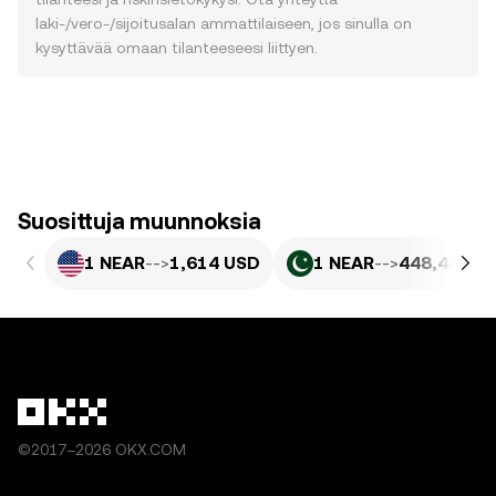
laki-/vero-/sijoitusalan ammattilaiseen, jos sinulla on
kysyttävää omaan tilanteeseesi liittyen.
Suosittuja muunnoksia
1 NEAR
-->
1,614 USD
1 NEAR
-->
448,48 PK
©2017–2026 OKX.COM