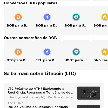
Conversões BOB populares
BOB para BTC
BOB para ETH
BOB para USDT
Outras conversões de BOB
BTC para BOB
ETH para BOB
USDT para BOB
Saiba mais sobre Litecoin (LTC)
LTC Próximo ao ATH? Explorando a
Resiliência, Recursos e Tendências de
Mercado do Litecoin
Introdução ao Litecoin (LTC) e Sua Resiliência no M
ercado Litecoin (LTC), frequentemente referido com
16/11/2025
o a "prata para o ouro do Bitcoin", tem consistentem
Rali de Volume do Litecoin: Principais