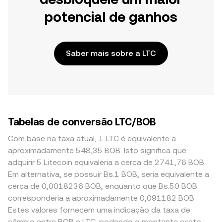
potencial de ganhos
Saber mais sobre a LTC
Tabelas de conversão LTC/BOB
Com base na taxa atual, 1 LTC é equivalente a
aproximadamente 548,35 BOB. Isto significa que
adquirir 5 Litecoin equivaleria a cerca de 2741,76 BOB.
Em alternativa, se possuir Bs.1 BOB, seria equivalente a
cerca de 0,0018236 BOB, enquanto que Bs.50 BOB
corresponderia a aproximadamente 0,091182 BOB.
Estes valores fornecem uma indicação da taxa de
câmbio entre BOB e LTC, podendo o montante exato