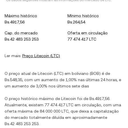
*Os dados seguintes mostram as informações do mercado de
LTC
.
Máximo histórico
Mínimo histórico
Bs.4917,56
Bs.264,54
Cap. do mercado
Oferta em circulação
Bs.42 483 253 253
77 474 417 LTC
Ler mais:
Preço
Litecoin
(
LTC
)
O preço atual de
Litecoin
(
LTC
) em
boliviano
(
BOB
) é de
Bs.548,35
, com
um aumento
de
1,00%
nas últimas 24 horas, e
um aumento
de
3,00%
nos últimos sete dias
O preço histórico máximo de
Litecoin
foi de
Bs.4917,56
.
Atualmente, existem
77 474 417 LTC
em circulação, com uma
oferta máxima de
84 000 000 LTC
, que deixa a capitalização
do mercado totalmente diluída em aproximadamente
Bs.42 483 253 253
.