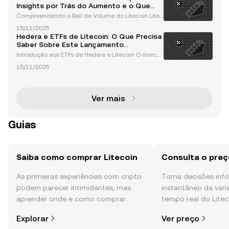
ente demonstrado sua resiliência no mercado de
Insights por Trás do Aumento e o Que
Isso Significa para os Investidores
Compreendendo o Rali de Volume do Litecoin Litec
oin (LTC), frequentemente referido como a "prata e
15/11/2025
m relação ao ouro do Bitcoin", recentemente captur
Hedera e ETFs de Litecoin: O Que Precisa
ou uma atenção significativa devido a um notável a
Saber Sobre Este Lançamento
um
Revolucionário
Introdução aos ETFs de Hedera e Litecoin O merca
do de criptomoedas está a entrar numa fase transf
15/11/2025
ormadora com a introdução de novos ETFs de cript
omoedas spot, incluindo Hedera (HBAR) e Litecoin
(LTC).
Ver mais
Guias
Saiba como comprar Litecoin
Consulta o preç
As primeiras experiências com cripto
Toma decisões in
podem parecer intimidantes, mas
instantâneo da var
aprender onde e como comprar
tempo real do Litec
cripto é mais simples do que pensas.
da comunidade, not
Explorar
Ver preço
Começa a tua viagem na aplicação
mais.