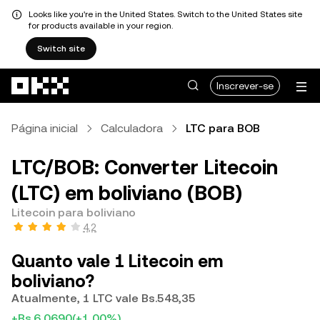
Looks like you're in the United States. Switch to the United States site
for products available in your region.
Switch site
Avançar para conteúdo principal
Inscrever-se
Página inicial
Calculadora
LTC para BOB
LTC/BOB: Converter Litecoin
(LTC) em boliviano (BOB)
Litecoin para boliviano
4,2
Quanto vale 1 Litecoin em
boliviano?
Atualmente, 1 LTC vale Bs.548,35
+Bs.6,0690
(+1,00%)