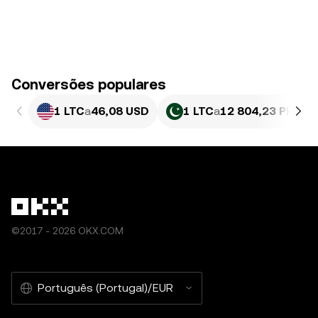
Conversões populares
1 LTC
a
46,08 USD
1 LTC
a
12 804,23 PKR
©2017 - 2026 OKX.COM
Português (Portugal)/EUR