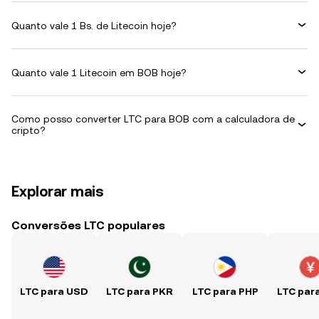
Quanto vale 1 Bs. de Litecoin hoje?
Quanto vale 1 Litecoin em BOB hoje?
Como posso converter LTC para BOB com a calculadora de
cripto?
Explorar mais
Conversões LTC populares
LTC para USD
LTC para PKR
LTC para PHP
LTC par