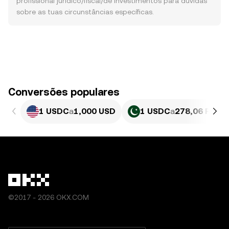
profissional jurídico/fiscal/de investimentos para dúvidas
sobre as tuas circunstâncias específicas.
Conversões populares
1 USDC
a
1,000 USD
1 USDC
a
278,06 PKR
©2017 - 2026 OKX.COM