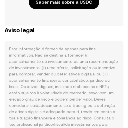
Saber mais sobre a USDC
Aviso legal
Esta informação é fornecida apenas para fins
informativos. Não se destina a fornecer (i)
aconselhamento de investimento ou uma recomendação
de investimento, (ii) uma oferta, solicitação ou incentivo
para comprar, vender ou deter ativos digitais, ou (iii)
aconselhamento financeiro, contabilístico, jurídico ou
fiscal. Os ativos digitais, incluindo stablecoins e NFTs,
estão sujeitos à volatilidade do mercado, envolvem um
elevado grau de risco e podem perder valor. Deves
considerar cuidadosamente se o trading ou a detenção
de ativos digitais é adequado para ti, tendo em conta a
tua situação financeira e tolerância ao risco. Consulta o
teu profissional jurídico/fiscal/de investimentos para