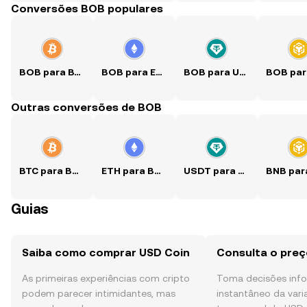
Conversões BOB populares
BOB para BTC
BOB para ETH
BOB para USDT
Outras conversões de BOB
BTC para BOB
ETH para BOB
USDT para BOB
Guias
Saiba como comprar USD Coin
Consulta o preç
As primeiras experiências com cripto
Toma decisões in
podem parecer intimidantes, mas
instantâneo da var