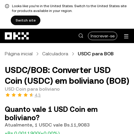
Looks like you're in the United States. Switch to the United States site
for products available in your region.
Switch site
Avançar para conteúdo principal
Inscrever-se
Página inicial
Calculadora
USDC para BOB
USDC/BOB: Converter USD
Coin (USDC) em boliviano (BOB)
USD Coin para boliviano
4,3
Quanto vale 1 USD Coin em
boliviano?
Atualmente, 1 USDC vale Bs.11,9083
+Bs.0,0011900
(+0,00%)