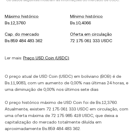
*Os dados seguintes mostram as informações do mercado de
USDC
.
Máximo histórico
Mínimo histórico
Bs.12,3760
Bs.10,4066
Cap. do mercado
Oferta em circulação
Bs.859 484 483 362
72 175 061 333 USDC
Ler mais:
Preço
USD Coin
(
USDC
)
O preço atual de
USD Coin
(
USDC
) em
boliviano
(
BOB
) é de
Bs.11,9083
, com
um aumento
de
0,00%
nas últimas 24 horas, e
uma diminuição
de
0,00%
nos últimos sete dias
O preço histórico máximo de
USD Coin
foi de
Bs.12,3760
.
Atualmente, existem
72 175 061 333 USDC
em circulação, com
uma oferta máxima de
72 175 985 418 USDC
, que deixa a
capitalização do mercado totalmente diluída em
aproximadamente
Bs.859 484 483 362
.