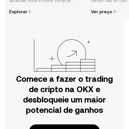
aprender onde e como comprar
tempo real do USD 
cripto é mais simples do que pensas.
da comunidade, not
Explorar
Ver preço
Começa a tua viagem na aplicação
mais.
móvel da OKX ou aqui mesmo na
Web.
Comece a fazer o trading
de cripto na OKX e
desbloqueie um maior
potencial de ganhos