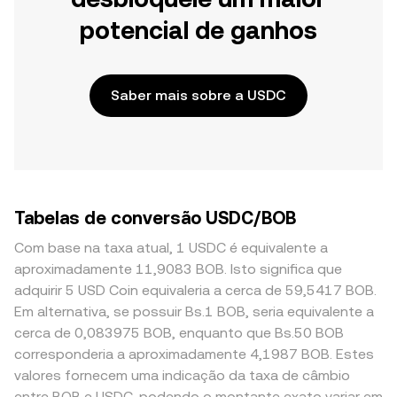
potencial de ganhos
Saber mais sobre a USDC
Tabelas de conversão USDC/BOB
Com base na taxa atual, 1 USDC é equivalente a
aproximadamente 11,9083 BOB. Isto significa que
adquirir 5 USD Coin equivaleria a cerca de 59,5417 BOB.
Em alternativa, se possuir Bs.1 BOB, seria equivalente a
cerca de 0,083975 BOB, enquanto que Bs.50 BOB
corresponderia a aproximadamente 4,1987 BOB. Estes
valores fornecem uma indicação da taxa de câmbio
entre BOB e USDC, podendo o montante exato variar em