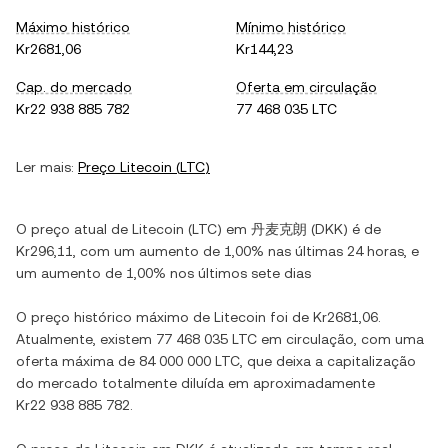
Máximo histórico
Mínimo histórico
Kr2681,06
Kr144,23
Cap. do mercado
Oferta em circulação
Kr22 938 885 782
77 468 035 LTC
Ler mais:
Preço
Litecoin
(
LTC
)
O preço atual de
Litecoin
(
LTC
) em
丹麦克朗
(
DKK
) é de
Kr296,11
, com
um aumento
de
1,00%
nas últimas 24 horas, e
um aumento
de
1,00%
nos últimos sete dias
O preço histórico máximo de
Litecoin
foi de
Kr2681,06
.
Atualmente, existem
77 468 035 LTC
em circulação, com uma
oferta máxima de
84 000 000 LTC
, que deixa a capitalização
do mercado totalmente diluída em aproximadamente
Kr22 938 885 782
.