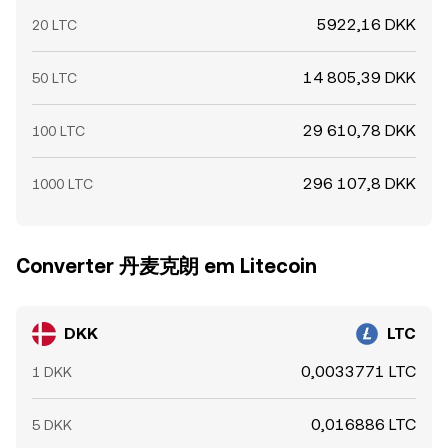
5922,16 DKK
20 LTC
14 805,39 DKK
50 LTC
29 610,78 DKK
100 LTC
296 107,8 DKK
1000 LTC
Converter 丹麦克朗 em Litecoin
DKK
LTC
0,0033771 LTC
1 DKK
0,016886 LTC
5 DKK