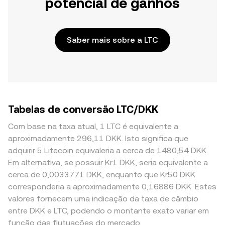
potencial de ganhos
Saber mais sobre a LTC
Tabelas de conversão LTC/DKK
Com base na taxa atual, 1 LTC é equivalente a
aproximadamente 296,11 DKK. Isto significa que
adquirir 5 Litecoin equivaleria a cerca de 1480,54 DKK.
Em alternativa, se possuir Kr1 DKK, seria equivalente a
cerca de 0,0033771 DKK, enquanto que Kr50 DKK
corresponderia a aproximadamente 0,16886 DKK. Estes
valores fornecem uma indicação da taxa de câmbio
entre DKK e LTC, podendo o montante exato variar em
função das flutuações do mercado.