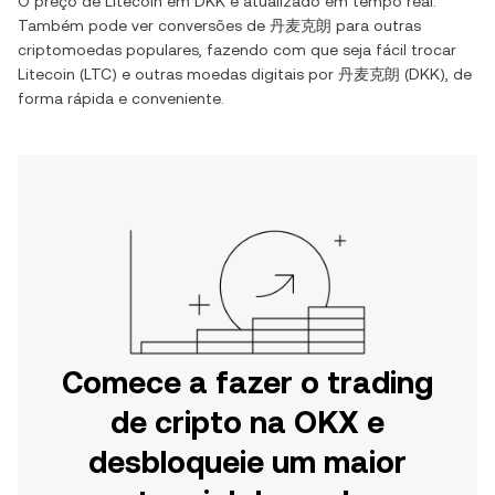
O preço de
Litecoin
em
DKK
é atualizado em tempo real.
Também pode ver conversões de
丹麦克朗
para outras
criptomoedas populares, fazendo com que seja fácil trocar
Litecoin
(
LTC
) e outras moedas digitais por
丹麦克朗
(
DKK
), de
forma rápida e conveniente.
Comece a fazer o trading
de cripto na OKX e
desbloqueie um maior