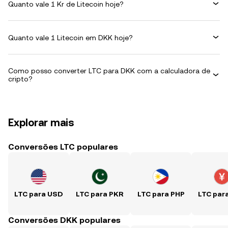
Quanto vale 1 Kr de Litecoin hoje?
Quanto vale 1 Litecoin em DKK hoje?
Como posso converter LTC para DKK com a calculadora de
cripto?
Explorar mais
Conversões LTC populares
LTC para USD
LTC para PKR
LTC para PHP
LTC par
Conversões DKK populares