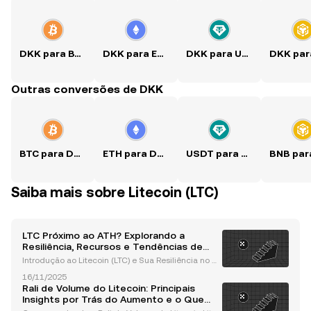
DKK para BTC
DKK para ETH
DKK para USDT
Outras conversões de DKK
BTC para DKK
ETH para DKK
USDT para DKK
Saiba mais sobre Litecoin (LTC)
LTC Próximo ao ATH? Explorando a
Resiliência, Recursos e Tendências de
Mercado do Litecoin
Introdução ao Litecoin (LTC) e Sua Resiliência no M
ercado Litecoin (LTC), frequentemente referido com
16/11/2025
o a "prata para o ouro do Bitcoin", tem consistentem
Rali de Volume do Litecoin: Principais
ente demonstrado sua resiliência no mercado de
Insights por Trás do Aumento e o Que
Isso Significa para os Investidores