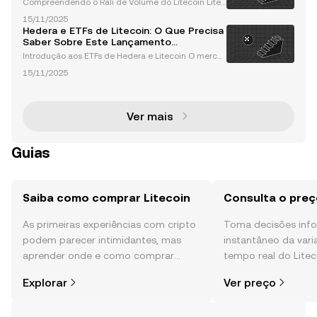
Compreendendo o Rali de Volume do Litecoin Litec
oin (LTC), frequentemente referido como a "prata e
15/11/2025
m relação ao ouro do Bitcoin", recentemente captur
Hedera e ETFs de Litecoin: O Que Precisa
ou uma atenção significativa devido a um notável a
Saber Sobre Este Lançamento
um
Revolucionário
Introdução aos ETFs de Hedera e Litecoin O merca
do de criptomoedas está a entrar numa fase transf
15/11/2025
ormadora com a introdução de novos ETFs de cript
omoedas spot, incluindo Hedera (HBAR) e Litecoin
(LTC).
Ver mais
Guias
Saiba como comprar Litecoin
Consulta o preç
As primeiras experiências com cripto
Toma decisões in
podem parecer intimidantes, mas
instantâneo da var
aprender onde e como comprar
tempo real do Litec
cripto é mais simples do que pensas.
da comunidade, not
Explorar
Ver preço
Começa a tua viagem na aplicação
mais.
móvel da OKX ou aqui mesmo na