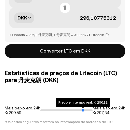
DKK
1 Litecoin = 296,1 丹麦克朗, 1 丹麦克朗 = 0,0033771 Litecoin
Converter LTC em DKK
Estatísticas de preços de Litecoin (LTC)
para 丹麦克朗 (DKK)
Preço em tempo real: Kr296,11
Mais baixo em 24h
Mais alto em 24h
Kr290,59
Kr297,34
*Os dados seguintes mostram as informações do mercado de
LTC
.