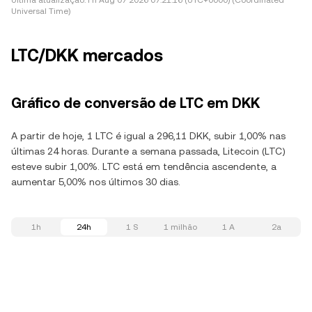
Última atualização:
Fri Aug 07 2026 07:21:16 (UTC+0000) (Coordinated
Universal Time)
LTC/DKK mercados
Gráfico de conversão de LTC em DKK
A partir de hoje, 1 LTC é igual a 296,11 DKK, subir 1,00% nas
últimas 24 horas. Durante a semana passada, Litecoin (LTC)
esteve subir 1,00%. LTC está em tendência ascendente, a
aumentar 5,00% nos últimos 30 dias.
1h
24h
1 S
1 milhão
1 A
2a