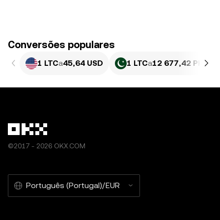
Conversões populares
1 LTC
a
45,64 USD
1 LTC
a
12 677,42 PKR
©2017 - 2026 OKX.COM
Português (Portugal)/EUR