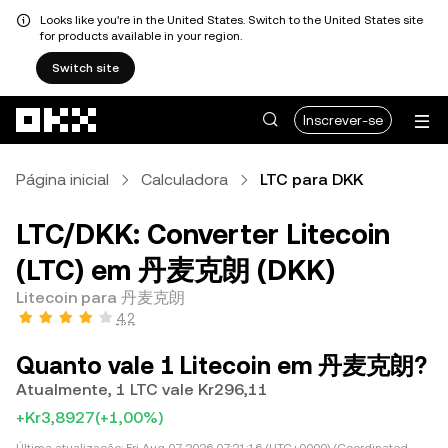
Looks like you're in the United States. Switch to the United States site
for products available in your region.
Switch site
Avançar para conteúdo principal
Inscrever-se
Página inicial
Calculadora
LTC para DKK
LTC/DKK: Converter Litecoin
(LTC) em 丹麦克朗 (DKK)
Litecoin para 丹麦克朗
4,2
Quanto vale 1 Litecoin em 丹麦克朗?
Atualmente, 1 LTC vale Kr296,11
+Kr3,8927
(+1,00%)