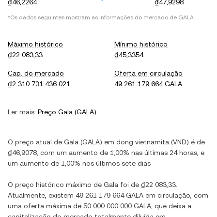
₫46,2264
₫47,9298
*Os dados seguintes mostram as informações do mercado de
GALA
.
Máximo histórico
Mínimo histórico
₫22 083,33
₫45,3354
Cap. do mercado
Oferta em circulação
₫2 310 731 436 021
49 261 179 664 GALA
Ler mais:
Preço
Gala
(
GALA
)
O preço atual de
Gala
(
GALA
) em
dong vietnamita
(
VND
) é de
₫46,9078
, com
um aumento
de
1,00%
nas últimas 24 horas, e
um aumento
de
1,00%
nos últimos sete dias
O preço histórico máximo de
Gala
foi de
₫22 083,33
.
Atualmente, existem
49 261 179 664 GALA
em circulação, com
uma oferta máxima de
50 000 000 000 GALA
, que deixa a
capitalização do mercado totalmente diluída em