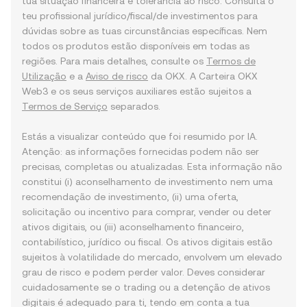
tua situação financeira e tolerância ao risco. Consulta o
teu profissional jurídico/fiscal/de investimentos para
dúvidas sobre as tuas circunstâncias específicas. Nem
todos os produtos estão disponíveis em todas as
regiões. Para mais detalhes, consulte os
Termos de
Utilização
e a
Aviso de risco
da OKX. A Carteira OKX
Web3 e os seus serviços auxiliares estão sujeitos a
Termos de Serviço
separados.
Estás a visualizar conteúdo que foi resumido por IA.
Atenção: as informações fornecidas podem não ser
precisas, completas ou atualizadas. Esta informação não
constitui (i) aconselhamento de investimento nem uma
recomendação de investimento, (ii) uma oferta,
solicitação ou incentivo para comprar, vender ou deter
ativos digitais, ou (iii) aconselhamento financeiro,
contabilístico, jurídico ou fiscal. Os ativos digitais estão
sujeitos à volatilidade do mercado, envolvem um elevado
grau de risco e podem perder valor. Deves considerar
cuidadosamente se o trading ou a detenção de ativos
digitais é adequado para ti, tendo em conta a tua