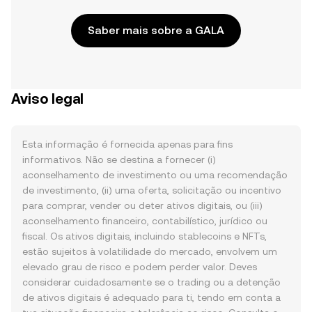
Saber mais sobre a GALA
Aviso legal
Esta informação é fornecida apenas para fins
informativos. Não se destina a fornecer (i)
aconselhamento de investimento ou uma recomendação
de investimento, (ii) uma oferta, solicitação ou incentivo
para comprar, vender ou deter ativos digitais, ou (iii)
aconselhamento financeiro, contabilístico, jurídico ou
fiscal. Os ativos digitais, incluindo stablecoins e NFTs,
estão sujeitos à volatilidade do mercado, envolvem um
elevado grau de risco e podem perder valor. Deves
considerar cuidadosamente se o trading ou a detenção
de ativos digitais é adequado para ti, tendo em conta a