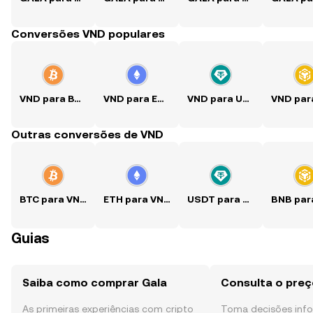
Conversões VND populares
VND para BTC
VND para ETH
VND para USDT
Outras conversões de VND
BTC para VND
ETH para VND
USDT para VND
Guias
Saiba como comprar Gala
Consulta o preç
As primeiras experiências com cripto
Toma decisões in