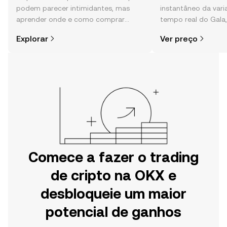
podem parecer intimidantes, mas
instantâneo da var
aprender onde e como comprar
tempo real do Gala
cripto é mais simples do que pensas.
comunidade, notícia
Explorar
Ver preço
Começa a tua viagem na aplicação
móvel da OKX ou aqui mesmo na
Web.
Comece a fazer o trading
de cripto na OKX e
desbloqueie um maior
potencial de ganhos