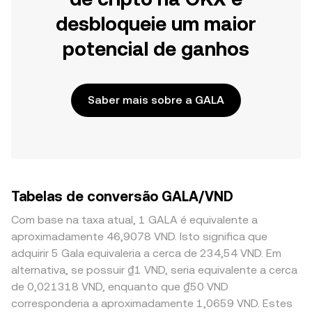
desbloqueie um maior
potencial de ganhos
Saber mais sobre a GALA
Tabelas de conversão GALA/VND
Com base na taxa atual, 1 GALA é equivalente a
aproximadamente 46,9078 VND. Isto significa que
adquirir 5 Gala equivaleria a cerca de 234,54 VND. Em
alternativa, se possuir ₫1 VND, seria equivalente a cerca
de 0,021318 VND, enquanto que ₫50 VND
corresponderia a aproximadamente 1,0659 VND. Estes