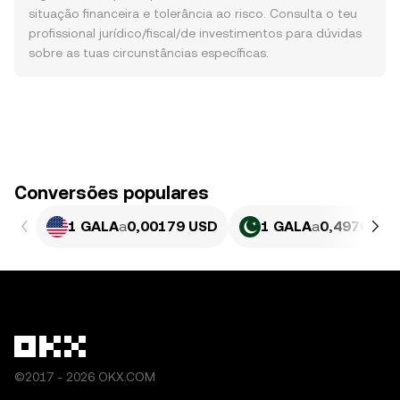
situação financeira e tolerância ao risco. Consulta o teu
profissional jurídico/fiscal/de investimentos para dúvidas
sobre as tuas circunstâncias específicas.
Conversões populares
1 GALA
a
0,00179 USD
1 GALA
a
0,49769 P
©2017 - 2026 OKX.COM