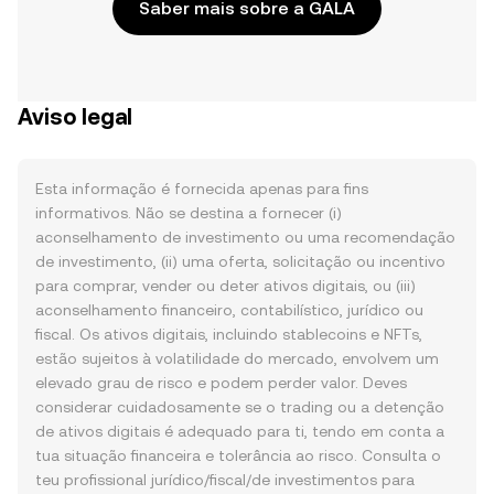
Saber mais sobre a GALA
Aviso legal
Esta informação é fornecida apenas para fins
informativos. Não se destina a fornecer (i)
aconselhamento de investimento ou uma recomendação
de investimento, (ii) uma oferta, solicitação ou incentivo
para comprar, vender ou deter ativos digitais, ou (iii)
aconselhamento financeiro, contabilístico, jurídico ou
fiscal. Os ativos digitais, incluindo stablecoins e NFTs,
estão sujeitos à volatilidade do mercado, envolvem um
elevado grau de risco e podem perder valor. Deves
considerar cuidadosamente se o trading ou a detenção
de ativos digitais é adequado para ti, tendo em conta a
tua situação financeira e tolerância ao risco. Consulta o
teu profissional jurídico/fiscal/de investimentos para