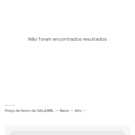
Não foram encontrados resultados
-- ~ --
Preço de fecho de GALA/BRL: --
Baixo: --
Alto: --