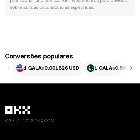
profissional jurídico/fiscal/de investimentos para dúvidas
sobre as tuas circunstâncias específicas.
Conversões populares
1 GALA
a
0,001826 USD
1 GALA
a
0,50739 
©2017 - 2026 OKX.COM