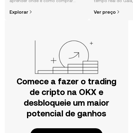
aprender onde e como comprar
tempo real do Gala
cripto é mais simples do que pensas.
comunidade, notícia
Explorar
Ver preço
Começa a tua viagem na aplicação
móvel da OKX ou aqui mesmo na
Web.
Comece a fazer o trading
de cripto na OKX e
desbloqueie um maior
potencial de ganhos