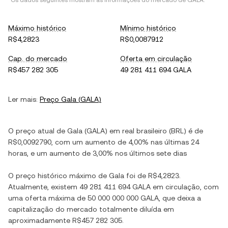
*Os dados seguintes mostram as informações do mercado de
GALA
.
Máximo histórico
Mínimo histórico
R$4,2823
R$0,0087912
Cap. do mercado
Oferta em circulação
R$457 282 305
49 281 411 694 GALA
Ler mais:
Preço
Gala
(
GALA
)
O preço atual de
Gala
(
GALA
) em
real brasileiro
(
BRL
) é de
R$0,0092790
, com
um aumento
de
4,00%
nas últimas 24
horas, e
um aumento
de
3,00%
nos últimos sete dias
O preço histórico máximo de
Gala
foi de
R$4,2823
.
Atualmente, existem
49 281 411 694 GALA
em circulação, com
uma oferta máxima de
50 000 000 000 GALA
, que deixa a
capitalização do mercado totalmente diluída em
aproximadamente
R$457 282 305
.