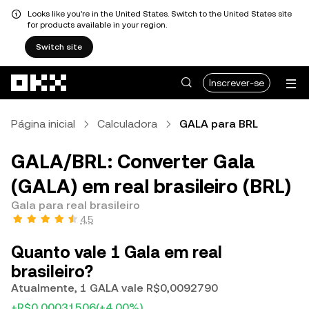
Looks like you're in the United States. Switch to the United States site
for products available in your region.
Switch site
Avançar para conteúdo principal
Inscrever-se
Página inicial
Calculadora
GALA para BRL
GALA/BRL: Converter Gala
(GALA) em real brasileiro (BRL)
Gala para real brasileiro
4,5
Quanto vale 1 Gala em real
brasileiro?
Atualmente, 1 GALA vale R$0,0092790
+R$0,00031506
(+4,00%)