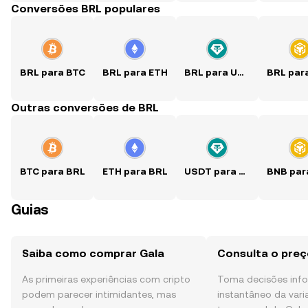
Conversões BRL populares
BRL para BTC
BRL para ETH
BRL para USDT
Outras conversões de BRL
BTC para BRL
ETH para BRL
USDT para BRL
Guias
Saiba como comprar Gala
Consulta o preç
As primeiras experiências com cripto
Toma decisões in
podem parecer intimidantes, mas
instantâneo da var