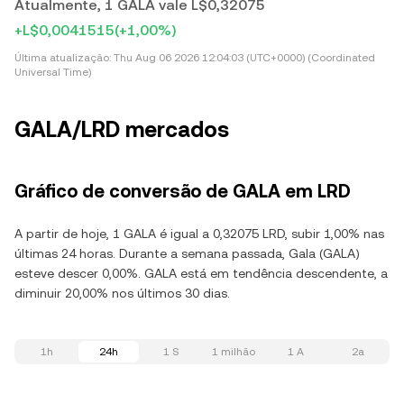
Atualmente, 1 GALA vale L$0,32075
+L$0,0041515
(+1,00%)
Última atualização:
Thu Aug 06 2026 12:04:03 (UTC+0000) (Coordinated
Universal Time)
GALA/LRD mercados
Gráfico de conversão de GALA em LRD
A partir de hoje, 1 GALA é igual a 0,32075 LRD, subir 1,00% nas
últimas 24 horas. Durante a semana passada, Gala (GALA)
esteve descer 0,00%. GALA está em tendência descendente, a
diminuir 20,00% nos últimos 30 dias.
1h
24h
1 S
1 milhão
1 A
2a