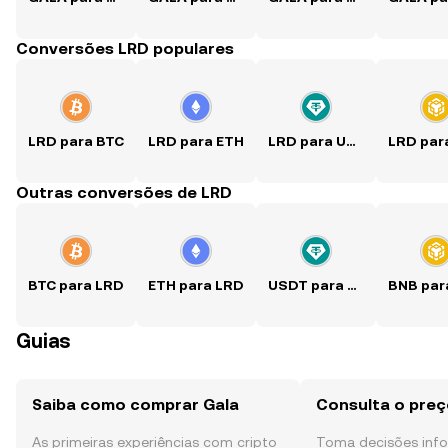
Conversões LRD populares
LRD para BTC
LRD para ETH
LRD para USDT
Outras conversões de LRD
BTC para LRD
ETH para LRD
USDT para LRD
Guias
Saiba como comprar Gala
Consulta o preç
As primeiras experiências com cripto
Toma decisões in