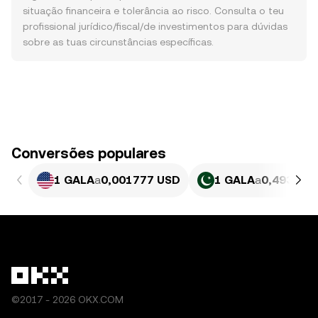
situação financeira e tolerância ao risco. Consulta o teu
profissional jurídico/fiscal/de investimentos para dúvidas
sobre as tuas circunstâncias específicas.
Conversões populares
1 GALA
a
0,001777 USD
1 GALA
a
0,49385 
©2017 - 2026 OKX.COM