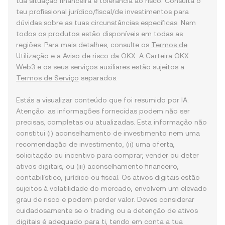
tua situação financeira e tolerância ao risco. Consulta o
teu profissional jurídico/fiscal/de investimentos para
dúvidas sobre as tuas circunstâncias específicas. Nem
todos os produtos estão disponíveis em todas as
regiões. Para mais detalhes, consulte os
Termos de
Utilização
e a
Aviso de risco
da OKX. A Carteira OKX
Web3 e os seus serviços auxiliares estão sujeitos a
Termos de Serviço
separados.
Estás a visualizar conteúdo que foi resumido por IA.
Atenção: as informações fornecidas podem não ser
precisas, completas ou atualizadas. Esta informação não
constitui (i) aconselhamento de investimento nem uma
recomendação de investimento, (ii) uma oferta,
solicitação ou incentivo para comprar, vender ou deter
ativos digitais, ou (iii) aconselhamento financeiro,
contabilístico, jurídico ou fiscal. Os ativos digitais estão
sujeitos à volatilidade do mercado, envolvem um elevado
grau de risco e podem perder valor. Deves considerar
cuidadosamente se o trading ou a detenção de ativos
digitais é adequado para ti, tendo em conta a tua