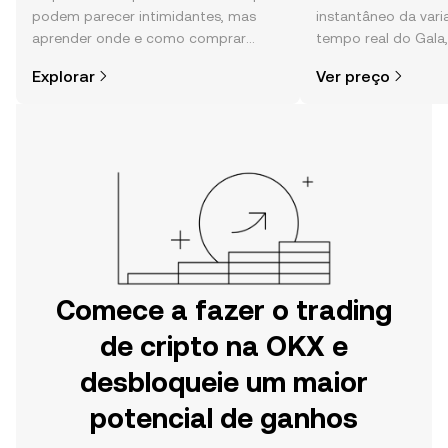
podem parecer intimidantes, mas
instantâneo da var
aprender onde e como comprar
tempo real do Gala
cripto é mais simples do que pensas.
comunidade, notícia
Explorar
Ver preço
Começa a tua viagem na aplicação
móvel da OKX ou aqui mesmo na
Web.
Comece a fazer o trading
de cripto na OKX e
desbloqueie um maior
potencial de ganhos