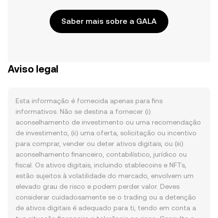
Saber mais sobre a GALA
Aviso legal
Esta informação é fornecida apenas para fins
informativos. Não se destina a fornecer (i)
aconselhamento de investimento ou uma recomendação
de investimento, (ii) uma oferta, solicitação ou incentivo
para comprar, vender ou deter ativos digitais, ou (iii)
aconselhamento financeiro, contabilístico, jurídico ou
fiscal. Os ativos digitais, incluindo stablecoins e NFTs,
estão sujeitos à volatilidade do mercado, envolvem um
elevado grau de risco e podem perder valor. Deves
considerar cuidadosamente se o trading ou a detenção
de ativos digitais é adequado para ti, tendo em conta a