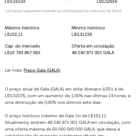
L$0,31533
L$0,32616
*Os dados seguintes mostram as informações do mercado de
GALA
.
Máximo histórico
Mínimo histórico
L$152,11
L$0,31226
Cap. do mercado
Oferta em circulação
L$15 793 957 063
49 240 971 921 GALA
Ler mais:
Preço
Gala
(
GALA
)
O preço atual de
Gala
(
GALA
) em
dólar liberiano
(
LRD
) é de
L$0,32075
, com
um aumento
de
1,00%
nas últimas 24 horas, e
uma diminuição
de
0,00%
nos últimos sete dias
O preço histórico máximo de
Gala
foi de
L$152,11
.
Atualmente, existem
49 240 971 921 GALA
em circulação, com
uma oferta máxima de
50 000 000 000 GALA
, que deixa a
capitalização do mercado totalmente diluída em