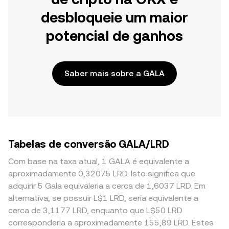
desbloqueie um maior
potencial de ganhos
Saber mais sobre a GALA
Tabelas de conversão GALA/LRD
Com base na taxa atual, 1 GALA é equivalente a
aproximadamente 0,32075 LRD. Isto significa que
adquirir 5 Gala equivaleria a cerca de 1,6037 LRD. Em
alternativa, se possuir L$1 LRD, seria equivalente a
cerca de 3,1177 LRD, enquanto que L$50 LRD
corresponderia a aproximadamente 155,89 LRD. Estes