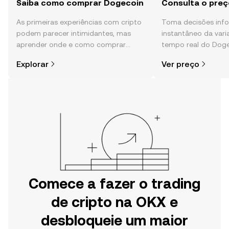
Saiba como comprar Dogecoin
Consulta o pre
As primeiras experiências com cripto
Toma decisões in
podem parecer intimidantes, mas
instantâneo da var
aprender onde e como comprar
tempo real do Doge
cripto é mais simples do que pensas.
da comunidade, not
Explorar
Ver preço
Começa a tua viagem na aplicação
mais.
móvel da OKX ou aqui mesmo na
Web.
Comece a fazer o trading
de cripto na OKX e
desbloqueie um maior