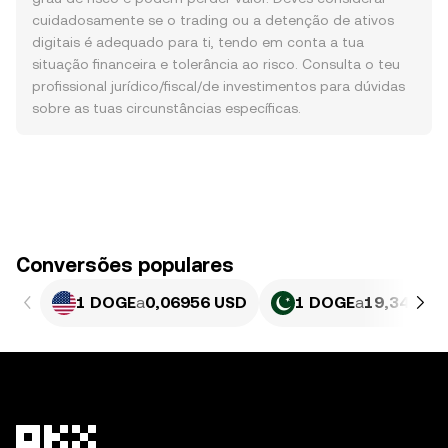
cuidadosamente se o trading ou a detenção de ativos
digitais é adequado para ti, tendo em conta a tua
situação financeira e tolerância ao risco. Consulta o teu
profissional jurídico/fiscal/de investimentos para dúvidas
sobre as tuas circunstâncias específicas.
Conversões populares
1 DOGE
a
0,06956 USD
1 DOGE
a
19,34 PKR