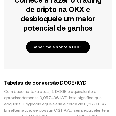
Comece a fazer o trading
de cripto na OKX e
desbloqueie um maior
potencial de ganhos
Saber mais sobre a DOGE
Tabelas de conversão DOGE/KYD
Com base na taxa atual, 1 DOGE é equivalente a
aproximadamente 0,057436 KYD. Isto significa que
adquirir 5 Dogecoin equivaleria a cerca de 0,28718 KYD.
Em alternativa, se possuir CI$1 KYD, seria equivalente a