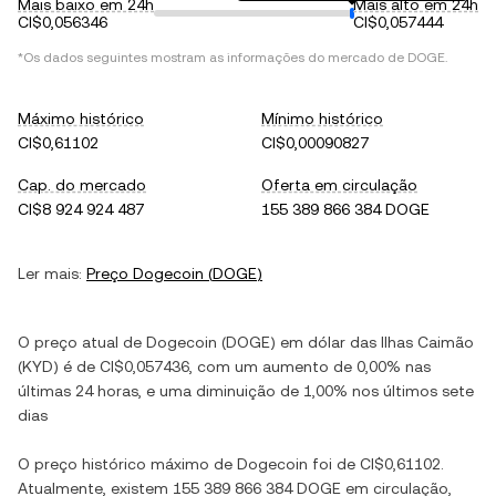
Mais baixo em 24h
Mais alto em 24h
CI$0,056346
CI$0,057444
*Os dados seguintes mostram as informações do mercado de
DOGE
.
Máximo histórico
Mínimo histórico
CI$0,61102
CI$0,00090827
Cap. do mercado
Oferta em circulação
CI$8 924 924 487
155 389 866 384 DOGE
Ler mais:
Preço
Dogecoin
(
DOGE
)
O preço atual de
Dogecoin
(
DOGE
) em
dólar das Ilhas Caimão
(
KYD
) é de
CI$0,057436
, com
um aumento
de
0,00%
nas
últimas 24 horas, e
uma diminuição
de
1,00%
nos últimos sete
dias
O preço histórico máximo de
Dogecoin
foi de
CI$0,61102
.
Atualmente, existem
155 389 866 384 DOGE
em circulação,