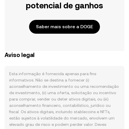
potencial de ganhos
Saber mais sobre a DOGE
Aviso legal
Esta informação é fornecida apenas para fins
informativos. Não se destina a fornecer (i)
aconselhamento de investimento ou uma recomendação
de investimento, (ii) uma oferta, solicitação ou incentivo
para comprar, vender ou deter ativos digitais, ou (iii)
aconselhamento financeiro, contabilístico, jurídico ou
fiscal. Os ativos digitais, incluindo stablecoins e NFTs,
estão sujeitos à volatilidade do mercado, envolvem um
elevado grau de risco e podem perder valor. Deves