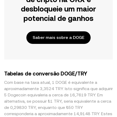
desbloqueie um maior
potencial de ganhos
Saber mais sobre a DOGE
Tabelas de conversão DOGE/TRY
Com base na taxa atual, 1 DOGE é equivalente a
aproximadamente 3,3524 TRY. Isto significa que adquirir
5 Dogecoin equivaleria a cerca de 16,7619 TRY. Em
alternativa, se possuir ₺1 TRY, seria equivalente a cerca
de 0,29830 TRY, enquanto que ₺50 TRY
corresponderia a aproximadamente 14,9148 TRY. Estes