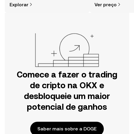
Explorar
Ver preço
Começa a tua viagem na aplicação
mais.
móvel da OKX ou aqui mesmo na
Web.
Comece a fazer o trading
de cripto na OKX e
desbloqueie um maior
potencial de ganhos
Saber mais sobre a DOGE