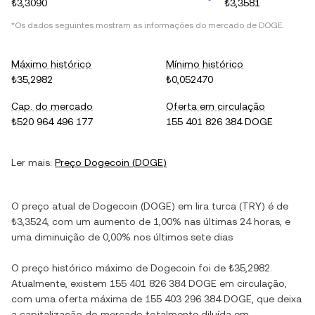
₺3,3090
₺3,3581
*Os dados seguintes mostram as informações do mercado de
DOGE
.
Máximo histórico
Mínimo histórico
₺35,2982
₺0,052470
Cap. do mercado
Oferta em circulação
₺520 964 496 177
155 401 826 384 DOGE
Ler mais:
Preço
Dogecoin
(
DOGE
)
O preço atual de
Dogecoin
(
DOGE
) em
lira turca
(
TRY
) é de
₺3,3524
, com
um aumento
de
1,00%
nas últimas 24 horas, e
uma diminuição
de
0,00%
nos últimos sete dias
O preço histórico máximo de
Dogecoin
foi de
₺35,2982
.
Atualmente, existem
155 401 826 384 DOGE
em circulação,
com uma oferta máxima de
155 403 296 384 DOGE
, que deixa
a capitalização do mercado totalmente diluída em