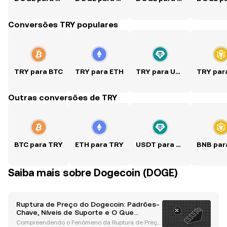
Conversões TRY populares
TRY para BTC
TRY para ETH
TRY para USDT
Outras conversões de TRY
BTC para TRY
ETH para TRY
USDT para TRY
Saiba mais sobre Dogecoin (DOGE)
Ruptura de Preço do Dogecoin: Padrões-
Chave, Níveis de Suporte e O Que
Observar Agora
Compreendendo o Fenômeno da Ruptura de Preço