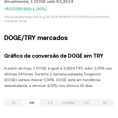
Atualmente, 1 DOGE vale ₺3,3524
+₺0,038160
(+1,00%)
Última atualização:
Sat Aug 08 2026 08:48:09 (UTC+0000) (Coordinated
Universal Time)
DOGE/TRY mercados
Gráfico de conversão de DOGE em TRY
A partir de hoje, 1 DOGE é igual a 3,3524 TRY, subir 1,00% nas
últimas 24 horas. Durante a semana passada, Dogecoin
(DOGE) esteve descer 0,00%. DOGE está em tendência
descendente, a diminuir 4,00% nos últimos 30 dias.
1h
24h
1 S
1 milhão
1 A
2a