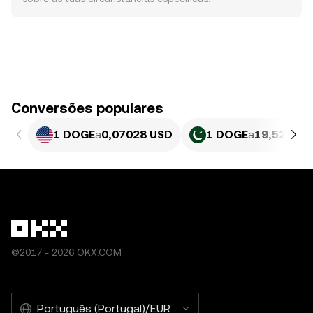
Conversões populares
1 DOGE
a
0,07028 USD
1 DOGE
a
19,52 PKR
©2017 - 2026 OKX.COM
Português (Portugal)/EUR