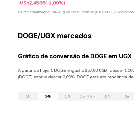
-USh2,4586
(-1,00%)
Última atualização:
Thu Aug 06 2026 15:56:36 (UTC+0000) (Coordinate
DOGE/UGX mercados
Gráfico de conversão de DOGE em UGX
A partir de hoje, 1 DOGE é igual a 257,90 UGX, descer 1,
(DOGE) esteve descer 2,00%. DOGE está em tendência desc
1h
24h
1 S
1 milhão
1 A
2a