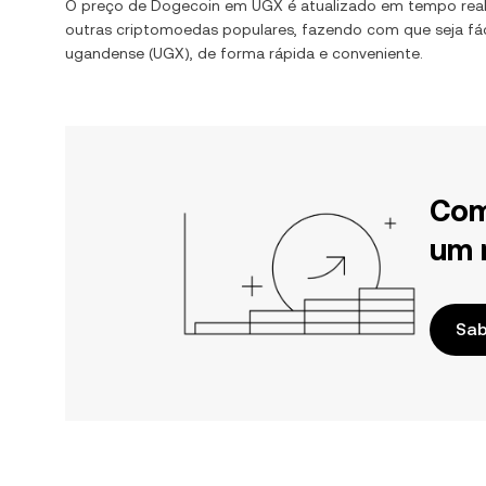
O preço de
Dogecoin
em
UGX
é atualizado em tempo rea
outras criptomoedas populares, fazendo com que seja fác
ugandense
(
UGX
), de forma rápida e conveniente.
Com
um 
Sab