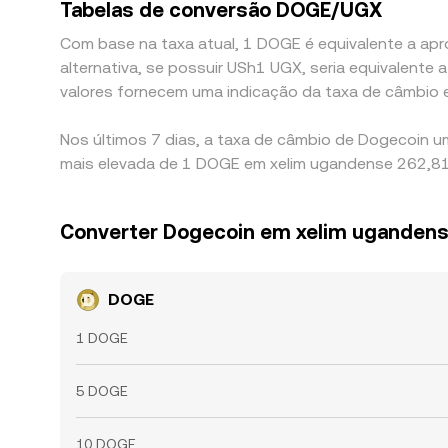
Tabelas de conversão DOGE/UGX
Com base na taxa atual, 1 DOGE é equivalente a apr
alternativa, se possuir USh1 UGX, seria equivalen
valores fornecem uma indicação da taxa de câmbio
Nos últimos 7 dias, a taxa de câmbio de Dogecoin u
mais elevada de 1 DOGE em xelim ugandense 262,81 
Converter Dogecoin em xelim uganden
DOGE
1 DOGE
5 DOGE
10 DOGE