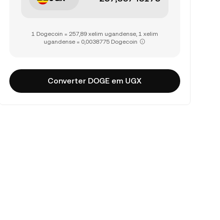
1 Dogecoin = 257,89 xelim ugandense, 1 xelim
ugandense = 0,0038775 Dogecoin
Converter DOGE em UGX