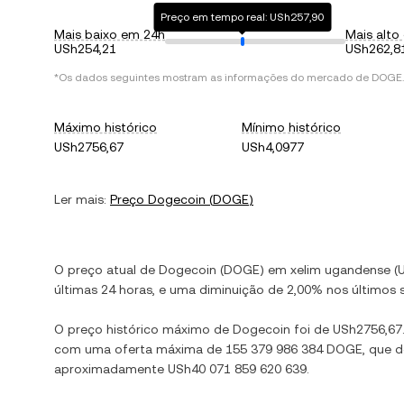
Preço em tempo real: USh257,90
Mais baixo em 24h
Mais alto
USh254,21
USh262,8
*Os dados seguintes mostram as informações do mercado de
DOGE
.
Máximo histórico
Mínimo histórico
USh2756,67
USh4,0977
Ler mais:
Preço
Dogecoin
(
DOGE
)
O preço atual de
Dogecoin
(
DOGE
) em
xelim ugandense
(
últimas 24 horas, e
uma diminuição
de
2,00%
nos últimos s
O preço histórico máximo de
Dogecoin
foi de
USh2756,67
com uma oferta máxima de
155 379 986 384 DOGE
, que 
aproximadamente
USh40 071 859 620 639
.