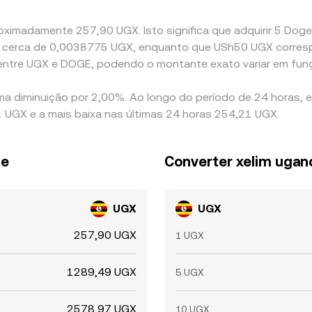
oximadamente 257,90 UGX. Isto significa que adquirir 5 Doge
te a cerca de 0,0038775 UGX, enquanto que USh50 UGX corr
 entre UGX e DOGE, podendo o montante exato variar em fun
ma diminuição por 2,00%. Ao longo do período de 24 horas, 
UGX e a mais baixa nas últimas 24 horas 254,21 UGX.
se
Converter xelim uga
UGX
UGX
257,90 UGX
1 UGX
1289,49 UGX
5 UGX
2578,97 UGX
10 UGX