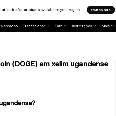
tates site for products available in your region.
Switch site
Mercados
Transacionar
Earn
Instituições
Mais
oin (DOGE) em xelim ugandense
 ugandense?