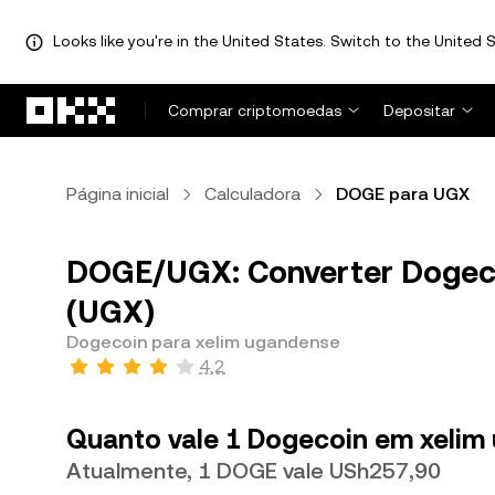
Looks like you're in the United States. Switch to the United S
Avançar para conteúdo principal
Comprar criptomoedas
Depositar
Página inicial
Calculadora
DOGE para UGX
DOGE/UGX: Converter Dogec
(UGX)
Dogecoin para xelim ugandense
4,2
Quanto vale 1 Dogecoin em xelim
Atualmente, 1 DOGE vale USh257,90