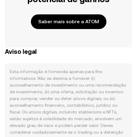
Saber mais sobre a ATOM
Aviso legal
Esta informação é fornecida apenas para fins
informativos. Não se destina a fornecer (i)
aconselhamento de investimento ou uma recomendação
de investimento, (ii) uma oferta, solicitação ou incentivo
para comprar, vender ou deter ativos digitais, ou (iii)
aconselhamento financeiro, contabilístico, jurídico ou
fiscal. Os ativos digitais, incluindo stablecoins e NFTs,
estão sujeitos à volatilidade do mercado, envolvem um
elevado grau de risco e podem perder valor. Deves
considerar cuidadosamente se o trading ou a detenção