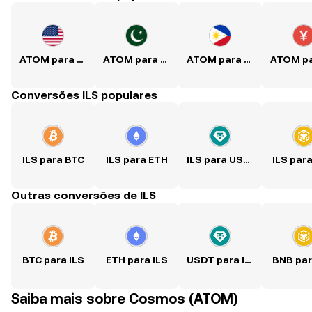
ATOM para USD
ATOM para PKR
ATOM para PHP
Conversões ILS populares
ILS para BTC
ILS para ETH
ILS para USDT
ILS par
Outras conversões de ILS
BTC para ILS
ETH para ILS
USDT para ILS
BNB par
Saiba mais sobre Cosmos (ATOM)