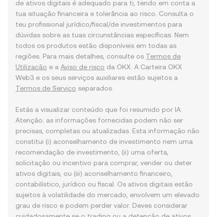
de ativos digitais é adequado para ti, tendo em conta a
tua situação financeira e tolerância ao risco. Consulta o
teu profissional jurídico/fiscal/de investimentos para
dúvidas sobre as tuas circunstâncias específicas. Nem
todos os produtos estão disponíveis em todas as
regiões. Para mais detalhes, consulte os
Termos de
Utilização
e a
Aviso de risco
da OKX. A Carteira OKX
Web3 e os seus serviços auxiliares estão sujeitos a
Termos de Serviço
separados.
Estás a visualizar conteúdo que foi resumido por IA.
Atenção: as informações fornecidas podem não ser
precisas, completas ou atualizadas. Esta informação não
constitui (i) aconselhamento de investimento nem uma
recomendação de investimento, (ii) uma oferta,
solicitação ou incentivo para comprar, vender ou deter
ativos digitais, ou (iii) aconselhamento financeiro,
contabilístico, jurídico ou fiscal. Os ativos digitais estão
sujeitos à volatilidade do mercado, envolvem um elevado
grau de risco e podem perder valor. Deves considerar
cuidadosamente se o trading ou a detenção de ativos