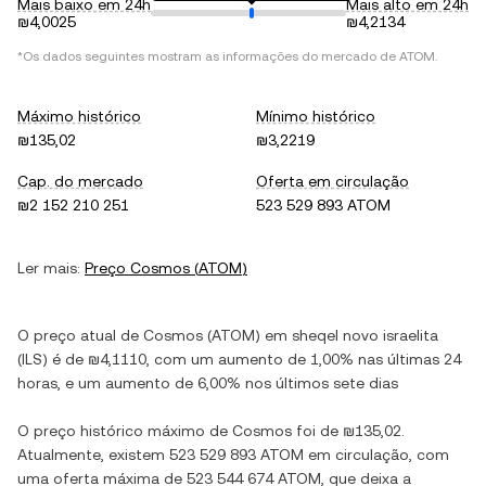
Mais baixo em 24h
Mais alto em 24h
₪4,0025
₪4,2134
*Os dados seguintes mostram as informações do mercado de
ATOM
.
Máximo histórico
Mínimo histórico
₪135,02
₪3,2219
Cap. do mercado
Oferta em circulação
₪2 152 210 251
523 529 893 ATOM
Ler mais:
Preço
Cosmos
(
ATOM
)
O preço atual de
Cosmos
(
ATOM
) em
sheqel novo israelita
(
ILS
) é de
₪4,1110
, com
um aumento
de
1,00%
nas últimas 24
horas, e
um aumento
de
6,00%
nos últimos sete dias
O preço histórico máximo de
Cosmos
foi de
₪135,02
.
Atualmente, existem
523 529 893 ATOM
em circulação, com
uma oferta máxima de
523 544 674 ATOM
, que deixa a