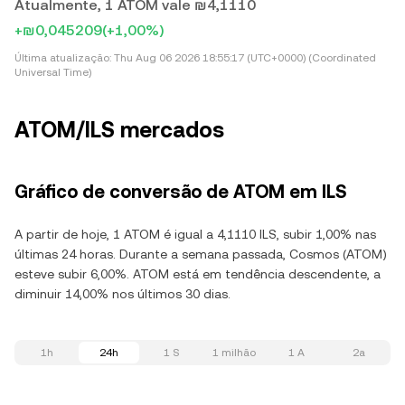
Atualmente, 1 ATOM vale ₪4,1110
+₪0,045209
(+1,00%)
Última atualização:
Thu Aug 06 2026 18:55:17 (UTC+0000) (Coordinated
Universal Time)
ATOM/ILS mercados
Gráfico de conversão de ATOM em ILS
A partir de hoje, 1 ATOM é igual a 4,1110 ILS, subir 1,00% nas
últimas 24 horas. Durante a semana passada, Cosmos (ATOM)
esteve subir 6,00%. ATOM está em tendência descendente, a
diminuir 14,00% nos últimos 30 dias.
1h
24h
1 S
1 milhão
1 A
2a