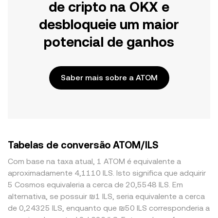
de cripto na OKX e
desbloqueie um maior
potencial de ganhos
Saber mais sobre a ATOM
Tabelas de conversão ATOM/ILS
Com base na taxa atual, 1 ATOM é equivalente a
aproximadamente 4,1110 ILS. Isto significa que adquirir
5 Cosmos equivaleria a cerca de 20,5548 ILS. Em
alternativa, se possuir ₪1 ILS, seria equivalente a cerca
de 0,24325 ILS, enquanto que ₪50 ILS corresponderia a