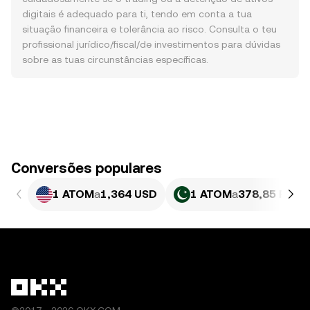
digitais é adequado para ti, tendo em conta a tua
situação financeira e tolerância ao risco. Consulta o teu
profissional jurídico/fiscal/de investimentos para dúvidas
sobre as tuas circunstâncias específicas.
Conversões populares
1 ATOM
a
1,364 USD
1 ATOM
a
378,85 PKR