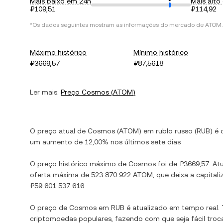
Mais baixo em 24h
Mais alto
₽109,51
₽114,92
*Os dados seguintes mostram as informações do mercado de
ATOM
.
Máximo histórico
Mínimo histórico
₽3669,57
₽87,5618
Ler mais:
Preço
Cosmos
(
ATOM
)
O preço atual de
Cosmos
(
ATOM
) em
rublo russo
(
RUB
) é
um aumento
de
12,00%
nos últimos sete dias
O preço histórico máximo de
Cosmos
foi de
₽3669,57
. At
oferta máxima de
523 870 922 ATOM
, que deixa a capit
₽59 601 537 616
.
O preço de
Cosmos
em
RUB
é atualizado em tempo real
criptomoedas populares, fazendo com que seja fácil troc