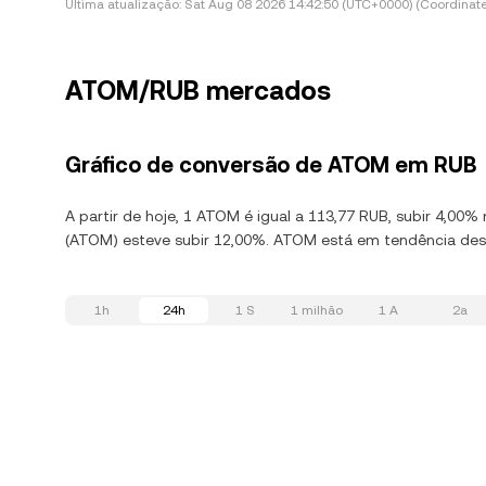
Última atualização:
Sat Aug 08 2026 14:42:50 (UTC+0000) (Coordinate
ATOM/RUB mercados
Gráfico de conversão de ATOM em RUB
A partir de hoje, 1 ATOM é igual a 113,77 RUB, subir 4,0
(ATOM) esteve subir 12,00%. ATOM está em tendência desc
1h
24h
1 S
1 milhão
1 A
2a