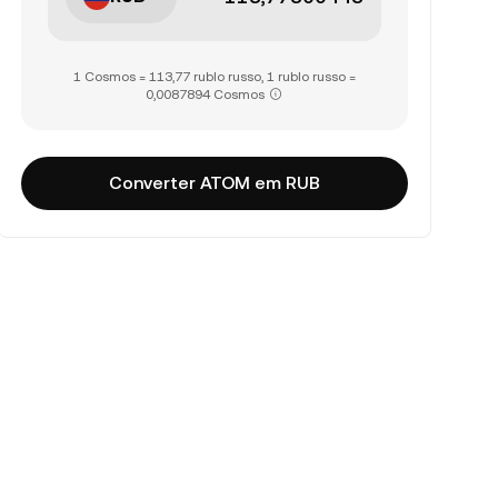
1 Cosmos = 113,77 rublo russo, 1 rublo russo =
0,0087894 Cosmos
Converter ATOM em RUB