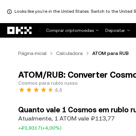
Looks like you're in the United States. Switch to the United S
Avançar para conteúdo principal
Comprar criptomoedas
Depositar
Página inicial
Calculadora
ATOM para RUB
ATOM/RUB: Converter Cosmos
Cosmos para rublo russo
4,4
Quanto vale 1 Cosmos em rublo r
Atualmente, 1 ATOM vale ₽113,77
+₽3,9317
(+4,00%)