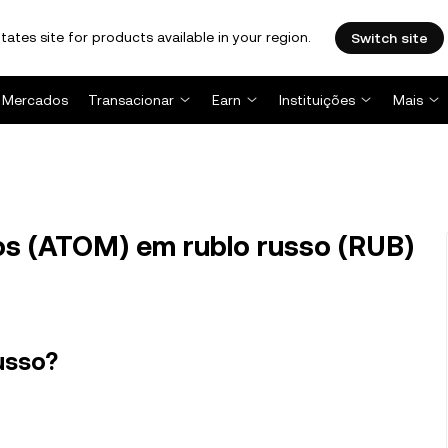
tates site for products available in your region.
Switch site
Mercados
Transacionar
Earn
Instituições
Mais
 (ATOM) em rublo russo (RUB)
usso?