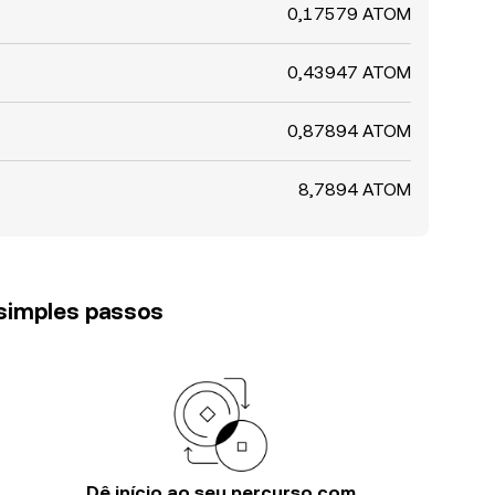
0,17579 ATOM
0,43947 ATOM
0,87894 ATOM
8,7894 ATOM
 simples passos
Dê início ao seu percurso com