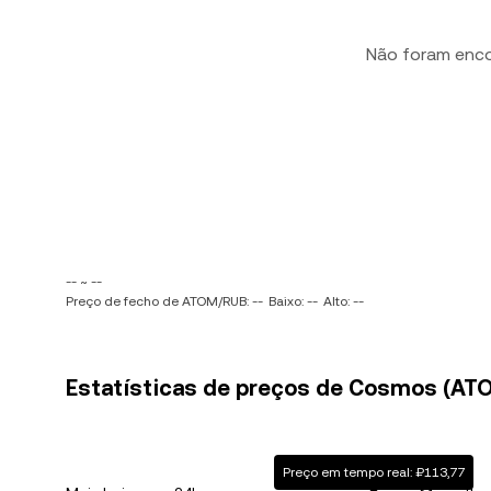
Não foram enc
-- ~ --
Preço de fecho de ATOM/RUB: --
Baixo: --
Alto: --
Estatísticas de preços de Cosmos (ATO
Preço em tempo real: ₽113,77