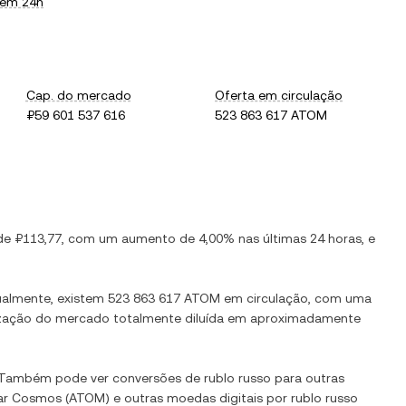
 em 24h
Cap. do mercado
Oferta em circulação
₽59 601 537 616
523 863 617 ATOM
 de
₽113,77
, com
um aumento
de
4,00%
nas últimas 24 horas, e
ualmente, existem
523 863 617 ATOM
em circulação, com uma
alização do mercado totalmente diluída em aproximadamente
. Também pode ver conversões de
rublo russo
para outras
ar
Cosmos
(
ATOM
) e outras moedas digitais por
rublo russo