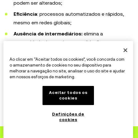
podem ser alterados;
Eficiência
: processos automatizados e rápidos,
mesmo em redes globais;
Ausência de intermediários:
elimina a
necessidade de terceiros em validações;
Transparência
: qualquer transação pode ser
Ao clicar em “Aceitar todos os cookies”, você concorda com
auditada por todos os participantes da rede;
o armazenamento de cookies no seu dispositivo para
melhorar a navegação no site, analisar o uso do site e ajudar
Acessibilidade:
qualquer pessoa com internet pode
em nossos esforços de marketing.
acessar uma blockchain wallet e interagir com a
rede.
Aceitar todos os
cookies
Esses benefícios explicam por que tantas empresas e
governos estão investindo nessa tecnologia. Ela não é
Definições de
só o futuro — ele já é parte do presente digital.
cookies
Cadastre-se
na OKX