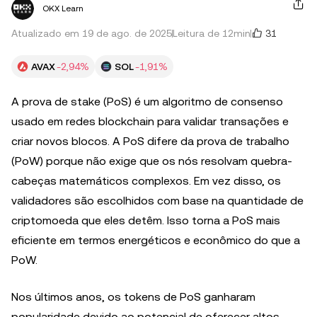
OKX Learn
31
Atualizado em 19 de ago. de 2025
Leitura de 12min
AVAX
-2,94%
SOL
-1,91%
A prova de stake (PoS) é um algoritmo de consenso
usado em redes blockchain para validar transações e
criar novos blocos. A PoS difere da prova de trabalho
(PoW) porque não exige que os nós resolvam quebra-
cabeças matemáticos complexos. Em vez disso, os
validadores são escolhidos com base na quantidade de
criptomoeda que eles detêm. Isso torna a PoS mais
eficiente em termos energéticos e econômico do que a
PoW.
Nos últimos anos, os tokens de PoS ganharam
popularidade devido ao potencial de oferecer altos