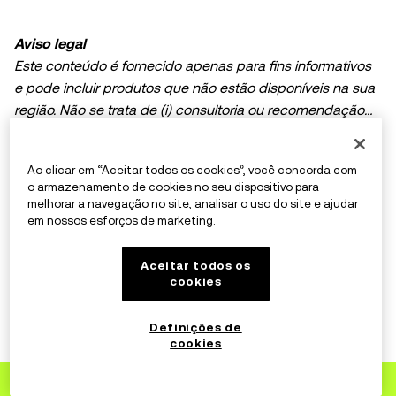
Aviso legal
Este conteúdo é fornecido apenas para fins informativos
e pode incluir produtos que não estão disponíveis na sua
região. Não se trata de (i) consultoria ou recomendação
de investimento; (ii) uma oferta ou solicitação para
Expandir
comprar, vender ou manter criptoativos ou ativos digitais;
Ao clicar em “Aceitar todos os cookies”, você concorda com
nem (iii) orientação financeira, contábil, jurídica ou fiscal. A
o armazenamento de cookies no seu dispositivo para
posse de criptoativos ou ativos digitais, incluindo
melhorar a navegação no site, analisar o uso do site e ajudar
stablecoins, envolve riscos elevados e pode sofrer
em nossos esforços de marketing.
grandes variações de valor. Você deve avaliar
cuidadosamente se negociar ou manter esses ativos é
Aceitar todos os
cookies
adequado para a sua situação financeira. Em caso de
Artigos relacionados
dúvida, consulte um profissional jurídico, fiscal ou de
Definições de
investimentos. As informações (incluindo dados de
cookies
Memecoins: o lado divertido da
mercado e informações estatísticas, se houver) que
criptomoeda
aparecem nesta postagem têm caráter exclusivamente
Cadastre-se
na OKX
31 de jul. de 2026
Iniciantes