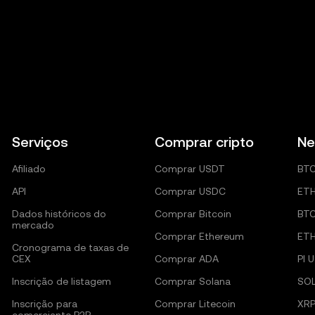
Serviços
Comprar cripto
Ne
Afiliado
Comprar USDT
BT
API
Comprar USDC
ET
Dados históricos do
Comprar Bitcoin
BT
mercado
Comprar Ethereum
ET
Cronograma de taxas de
CEX
Comprar ADA
PI 
Inscrição de listagem
Comprar Solana
SO
Inscrição para
Comprar Litecoin
XRP