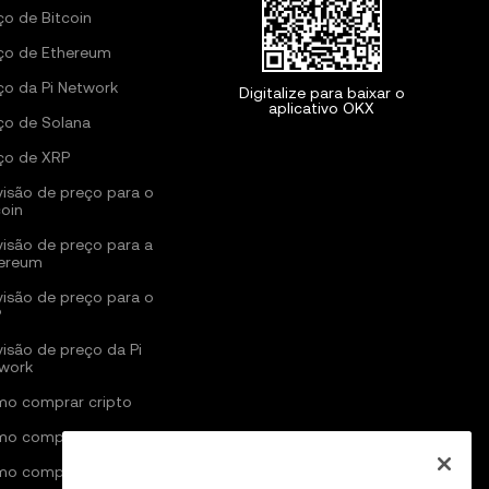
ço de Bitcoin
ço de Ethereum
ço da Pi Network
Digitalize para baixar o
aplicativo OKX
ço de Solana
ço de XRP
visão de preço para o
coin
visão de preço para a
ereum
visão de preço para o
P
visão de preço da Pi
work
o comprar cripto
o comprar Bitcoin
o comprar Ethereum