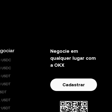
gociar
Negocie em
qualquer lugar com
C USDC
a OKX
H USDC
C USDT
H USDT
Cadastrar
USDT
L USDT
 USDT