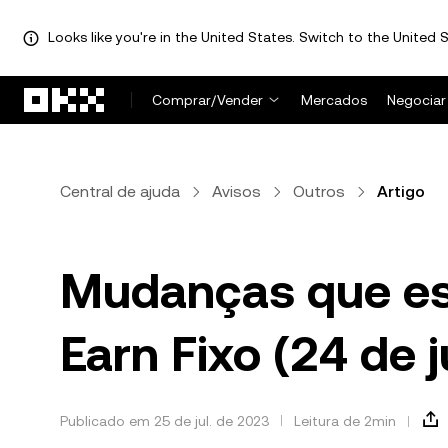
Looks like you're in the United States. Switch to the United S
Pular para o conteúdo principal
Comprar/Vender
Mercados
Negociar
Central de ajuda
Avisos
Outros
Artigo
Mudanças que est
Earn Fixo (24 de 
Publicado em 25 de jul. de 2023
Leitura de 2min