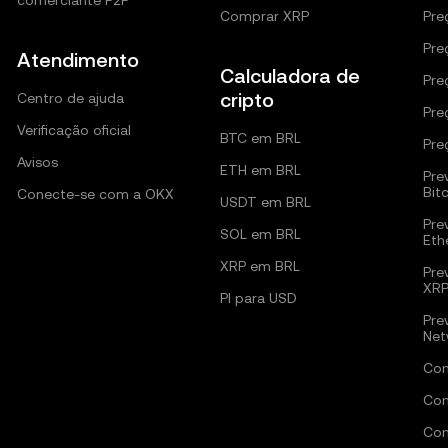
comerciante P2P
Comprar XRP
Pre
Pre
Atendimento
Calculadora de
Pre
cripto
Centro de ajuda
Pre
Verificação oficial
BTC em BRL
Pre
Avisos
ETH em BRL
Pre
Bit
Conecte-se com a OKX
USDT em BRL
Pre
SOL em BRL
Eth
XRP em BRL
Pre
XR
PI para USD
Pre
Net
Com
Com
Com