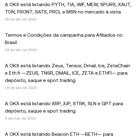
A OKX está listando PYTH, TIA, WIF, MEW, SPURS, XAUT,
TON, FRONT, SATS, PRCL e MSN no mercado à vista
30 de abr. de 2024
Termos e Condições da campanha para Afiliados no
Brasil
24 de abr. de 2024
A OKX está listando Zeus, Tensor, Dmail, Ice, ZetaChain
e Eth.fi —ZEUS, TNSR, DMAIL, ICE, ZETA e ETHFI— para
depósito, saque e spot trading
18 de abr. de 2024
A OKX está listando XRP, JUP, STRK, SLN e GPT para
depósito, saque e spot trading
5 de mar. de 2024
A OKX está listando Beacon ETH —BETH— para