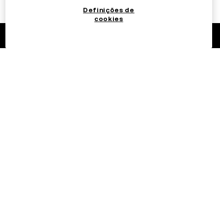
Definições de
cookies
©2017 - 2026 OKX.COM
Português (Brasil)/BRL
Mais sobre a OKX
Produtos
Serviços