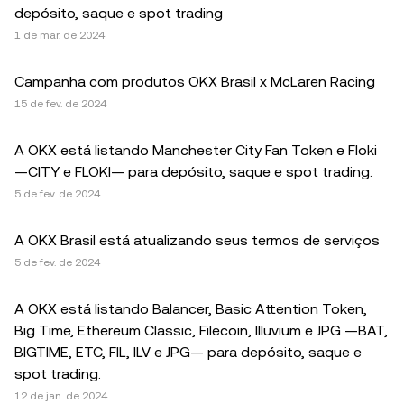
depósito, saque e spot trading
1 de mar. de 2024
Campanha com produtos OKX Brasil x McLaren Racing
15 de fev. de 2024
A OKX está listando Manchester City Fan Token e Floki
—CITY e FLOKI— para depósito, saque e spot trading.
5 de fev. de 2024
A OKX Brasil está atualizando seus termos de serviços
5 de fev. de 2024
A OKX está listando Balancer, Basic Attention Token,
Big Time, Ethereum Classic, Filecoin, Illuvium e JPG —BAT,
BIGTIME, ETC, FIL, ILV e JPG— para depósito, saque e
spot trading.
12 de jan. de 2024