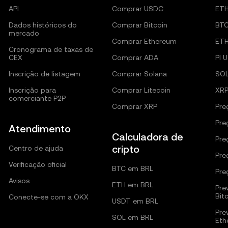
API
Comprar USDC
ET
Dados históricos do
Comprar Bitcoin
BT
mercado
Comprar Ethereum
ET
Cronograma de taxas de
CEX
Comprar ADA
PI 
Inscrição de listagem
Comprar Solana
SO
Inscrição para
Comprar Litecoin
XRP
comerciante P2P
Comprar XRP
Pre
Pre
Atendimento
Calculadora de
Pre
cripto
Centro de ajuda
Pre
Verificação oficial
BTC em BRL
Pre
Avisos
ETH em BRL
Pre
Bit
Conecte-se com a OKX
USDT em BRL
Pre
SOL em BRL
Eth