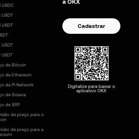
a OKX
H USDC
C USDT
H USDT
Cadastrar
USDT
L USDT
 USDT
ço de Bitcoin
ço de Ethereum
ço da Pi Network
Digitalize para baixar o
aplicativo OKX
ço de Solana
ço de XRP
visão de preço para o
coin
visão de preço para a
ereum