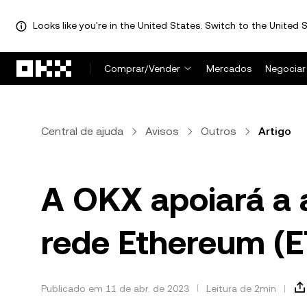
Looks like you're in the United States. Switch to the United S
Pular para o conteúdo principal
Comprar/Vender
Mercados
Negociar
Central de ajuda
Avisos
Outros
Artigo
A OKX apoiará a 
rede Ethereum (
Publicado em 11 de abr. de 2023
Leitura de 2min