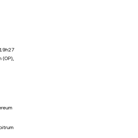
s 19h27
 (OP),
hereum
bitrum