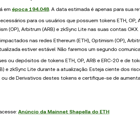
rá em
época 194.048
. A data estimada é apenas para sua re
necessários para os usuários que possuem tokens ETH, OP, 
m (OP), Arbitrum (ARB) e zkSync Lite nas suas contas OKX.
impactados nas redes Ethereum (ETH), Optimism (OP), Arbit
atualizada estiver estável. Não faremos um segundo comunic
ues ou depósitos de tokens ETH, OP, ARB e ERC-20 e de to
 e zkSync Lite durante a atualização. Esteja ciente dos ris
u de Derivativos destes tokens e certifique-se de aumenta
 acesse:
Anúncio da Mainnet Shapella do ETH