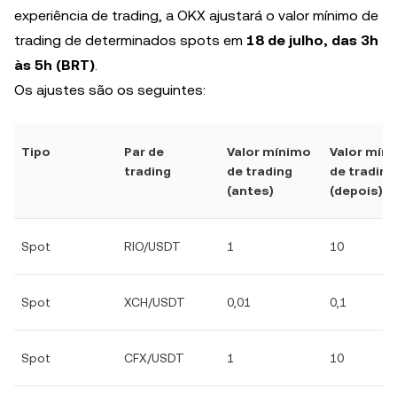
experiência de trading, a OKX ajustará o valor mínimo de
trading de determinados spots em
18 de julho, das 3h
às 5h (BRT)
.
Os ajustes são os seguintes:
Tipo
Par de
Valor mínimo
Valor mín
trading
de trading
de trading
(antes)
(depois)
Spot
RIO/USDT
1
10
Spot
XCH/USDT
0,01
0,1
Spot
CFX/USDT
1
10