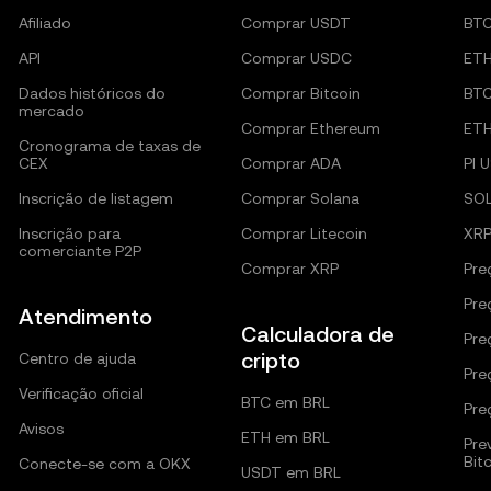
Afiliado
Comprar USDT
BT
API
Comprar USDC
ET
Dados históricos do
Comprar Bitcoin
BT
mercado
Comprar Ethereum
ET
Cronograma de taxas de
CEX
Comprar ADA
PI 
Inscrição de listagem
Comprar Solana
SO
Inscrição para
Comprar Litecoin
XRP
comerciante P2P
Comprar XRP
Pre
Pre
Atendimento
Calculadora de
Pre
cripto
Centro de ajuda
Pre
Verificação oficial
BTC em BRL
Pre
Avisos
ETH em BRL
Pre
Bit
Conecte-se com a OKX
USDT em BRL