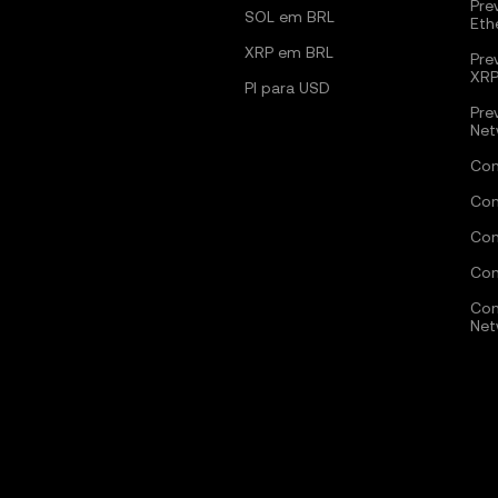
Pre
SOL em BRL
Eth
XRP em BRL
Pre
XR
PI para USD
Pre
Net
Com
Com
Com
Com
Com
Net