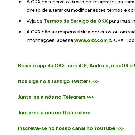
A OKX se reserva o direito de interpretar os t
direito de alterar ou modificar estes termos e 
Veja os
Termos de Serviço da OKX
para mais i
A OKX não se responsabiliza por erros ou omissõe
informações, acesse
www.okx.com
© OKX. Todo
Baixe o app da OKX para iOS, Android, macOS e
Nos siga no X (antigo Twitter) >>>
Junte-se a nós no Telegram >>>
Junte-se a nós no Discord >>>
Inscreva-se no nosso canal no YouTube >>>