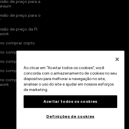
visão de preço para a
ereum
visão de preço para o
P
visão de preço da Pi
work
o comprar cripto
o comprar Bitcoin
o comprar Ethereum
Ao clicar em “Aceitar todos os cookies”, você
o comprar Solana
concorda com o armazenamento de cookies no seu
dispositivo para melhorar a navegação no site,
o comprar Pi
work
analisar o uso do site e ajudar em nossos esforços
de marketing.
Aceitar todos os cookies
Definições de cookies