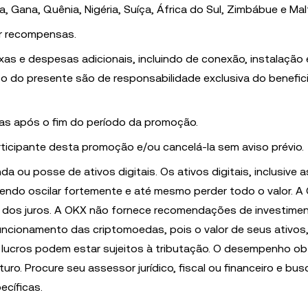
a, Gana, Quênia, Nigéria, Suíça, África do Sul, Zimbábue e Mal
r recompensas.
xas e despesas adicionais, incluindo de conexão, instalação
so do presente são de responsabilidade exclusiva do benefici
as após o fim do período da promoção.
articipante desta promoção e/ou cancelá-la sem aviso prévio.
ou posse de ativos digitais. Os ativos digitais, inclusive a
odendo oscilar fortemente e até mesmo perder todo o valor. 
ou dos juros. A OKX não fornece recomendações de investime
uncionamento das criptomoedas, pois o valor de seus ativos, 
s lucros podem estar sujeitos à tributação. O desempenho ob
ro. Procure seu assessor jurídico, fiscal ou financeiro e bu
cíficas.