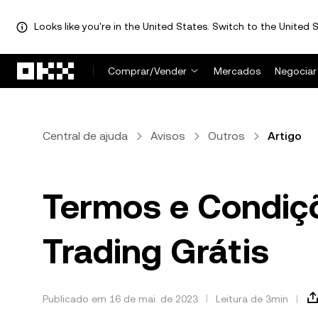
Looks like you're in the United States. Switch to the United S
Pular para o conteúdo principal
Comprar/Vender
Mercados
Negociar
Central de ajuda
Avisos
Outros
Artigo
Termos e Condiçõ
Trading Grátis
Publicado em 16 de mai. de 2023
Leitura de 3min