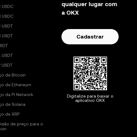
qualquer lugar com
C USDC
a OKX
H USDC
C USDT
H USDT
Cadastrar
USDT
L USDT
 USDT
ço de Bitcoin
ço de Ethereum
ço da Pi Network
Digitalize para baixar o
aplicativo OKX
ço de Solana
ço de XRP
visão de preço para o
coin