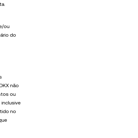
ta.
 e/ou
ário do
s
A OKX não
ntos ou
inclusive
tido no
sque