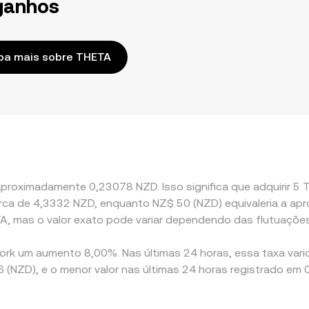
ganhos
ba mais sobre THETA
aproximadamente 0,23078 NZD. Isso significa que adquirir 5
 cerca de 4,3332 NZD, enquanto NZ$ 50 (NZD) equivaleria a 
A, mas o valor exato pode variar dependendo das flutuaçõe
ork um aumento 8,00%. Nas últimas 24 horas, essa taxa vari
(NZD), e o menor valor nas últimas 24 horas registrado em 