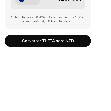
1 Theta Network = 0,23078 Dólar neozelandês, 1 Dólar
neozelandês = 4,333 Theta Network
Converter THETA para NZD