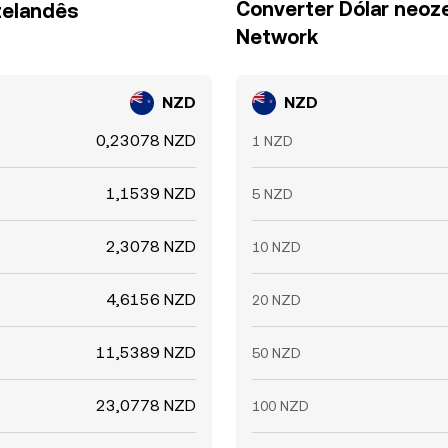
Converter Dólar neoz
zelandês
Network
NZD
NZD
0,23078 NZD
1 NZD
1,1539 NZD
5 NZD
2,3078 NZD
10 NZD
4,6156 NZD
20 NZD
11,5389 NZD
50 NZD
23,0778 NZD
100 NZD