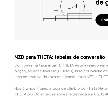
de 
Sai
NZD para THETA: tabelas de conversão
Com base na taxa atual, 1 THETA está avaliado em 
opção, se você tiver NZ$ 1 (NZD), isso equivaleria
uma estimativa da taxa de câmbio entre NZD e THET
Nos últimos 7 dias, a taxa de câmbio do Theta Netw
THETA por Dólar neozelandês registrada em 0,23146 