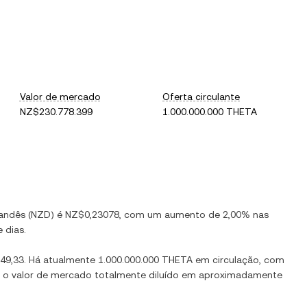
Valor de mercado
Oferta circulante
NZ$230.778.399
1.000.000.000 THETA
landês
(
NZD
) é
NZ$0,23078
, com
um aumento
de
2,00%
nas
 dias.
49,33
. Há atualmente
1.000.000.000 THETA
em circulação, com
a o valor de mercado totalmente diluído em aproximadamente