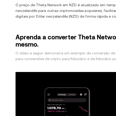
O preço de
Theta Network
em
NZD
é atualizado em temp
neozelandês
para outras criptomoedas populares, facilit
digitais por
Dólar neozelandês
(
NZD
) de forma rápida e c
Aprenda a converter Theta Netwo
mesmo.
O vídeo a seguir demonstra um exemplo de conversão de
para conversões de cripto para fiduciário e de fiduciário pa