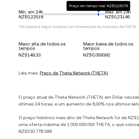
Preço em tempo real: NZ$0,23078
Mín. em 24h
Máx. em 24h
NZ$0,22518
NZ$0,23146
*Os dados a seguir mostram as informações do mercado de
THETA
.
Maior alta de todos os
Maior baixa de todos os
tempos
tempos
NZ$149,33
NZ$0,059392
Leia mais:
Preço de
Theta Network
(
THETA
)
O preço atual de
Theta Network
(
THETA
) em
Dólar neoze
últimas 24 horas, e
um aumento
de
8,00%
nos últimos sete
O preço histórico mais alto de
Theta Network
foi de
NZ$1
uma oferta máxima de
1.000.000.000 THETA
, o que coloc
NZ$230.778.399
.