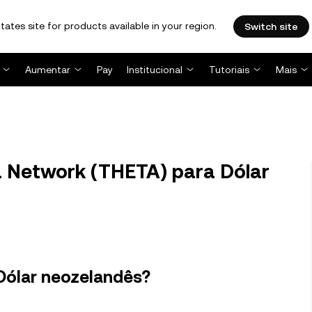
tates site for products available in your region.
Switch site
Aumentar
Pay
Institucional
Tutoriais
Mais
 Network (THETA) para Dólar
Dólar neozelandês?