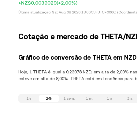
+NZ$0,0039029
(+2,00%)
Última atualização:
Sat Aug 08 2026 18:06:53 (UTC+0000) (Coordinate
Cotação e mercado de THETA/NZ
Gráfico de conversão de THETA em NZD
Hoje, 1 THETA é igual a 0,23078 NZD, em alta de 2,00% na
esteve em alta de 8,00%. THETA está em tendência para ba
1h
24h
1 sem.
1 m.
1 a
2 a