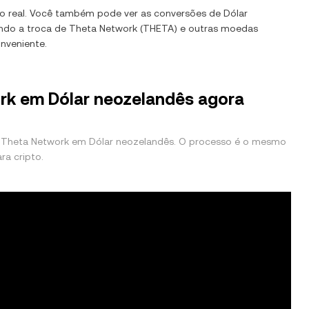
o real. Você também pode ver as conversões de
Dólar
ando a troca de
Theta Network
(
THETA
) e outras moedas
onveniente.
rk em Dólar neozelandês agora
 Theta Network em Dólar neozelandês. O processo é o mesmo
ra cripto.