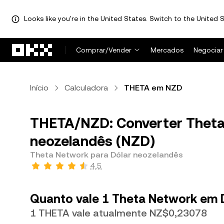
Looks like you're in the United States. Switch to the United S
Pular para o conteúdo principal
Comprar/Vender
Mercados
Negociar
Início
Calculadora
THETA em NZD
THETA/NZD: Converter Theta
neozelandês (NZD)
Theta Network para Dólar neozelandês
4,5
Quanto vale 1 Theta Network em 
1 THETA vale atualmente NZ$0,23078